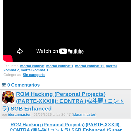
Etiquetas:
mortal kombat
,
mortal kombat 1
,
mortal kombat 11
,
mortal
kombat 2
,
mortal kombat 3
Categorías:
Sin categoría
0 Comentarios
ROM Hacking (Personal Projects)
(PARTE-XXXIII): CONTRA (魂斗羅 / コント
ラ) SGB Enhanced
por
jduranmaster
- 01/06/2026 a las 20:47 (
jduranmaster
)
ROM Hacking (Personal Projects) (PARTE-XXXIII):
CONTRA (魂斗羅 / コントラ) SGB Enhanced (Super