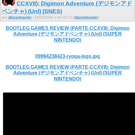
CCXVII): Digimon Adventure (デジモンアド
ベンチャ) (Unl) (SNES)
por
jduranmaster
- 11/05/2026 a las 19:13 (
jduranmaster
)
BOOTLEG GAMES REVIEW (PARTE-CCXVII): Digimon
Adventure (デジモンアドベンチャ) (Unl) (SUPER
NINTENDO)
09994238423-ryoga-logo.jpg
BOOTLEG GAMES REVIEW (PARTE-CCXVII): Digimon
Adventure (デジモンアドベンチャ) (Unl) (SUPER
NINTENDO)