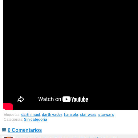
Etiquetas:
darth maul
,
darth vader
,
hansolo
,
star wars
,
starwars
Categorías:
Sin categoría
0 Comentarios