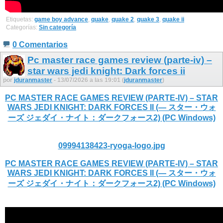
Etiquetas:
game boy advance
,
quake
,
quake 2
,
quake 3
,
quake ii
Categorías:
Sin categoría
0 Comentarios
Pc master race games review (parte-iv) –
star wars jedi knight: Dark forces ii
por
jduranmaster
- 13/07/2026 a las 19:01 (
jduranmaster
)
PC MASTER RACE GAMES REVIEW (PARTE-IV) – STAR
WARS JEDI KNIGHT: DARK FORCES II (— スター・ウォ
ーズ ジェダイ・ナイト：ダークフォース2) (PC Windows)
09994138423-ryoga-logo.jpg
PC MASTER RACE GAMES REVIEW (PARTE-IV) – STAR
WARS JEDI KNIGHT: DARK FORCES II (— スター・ウォ
ーズ ジェダイ・ナイト：ダークフォース2) (PC Windows)