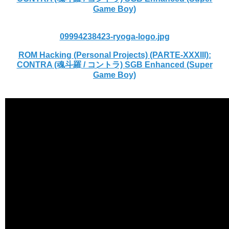
Game Boy)
09994238423-ryoga-logo.jpg
ROM Hacking (Personal Projects) (PARTE-XXXIII):
CONTRA (魂斗羅 / コントラ) SGB Enhanced (Super
Game Boy)