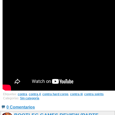
Etiquetas:
contra
,
contra 4
,
contra hard corps
,
contra iii
,
contra spirits
Categorías:
Sin categoría
0 Comentarios