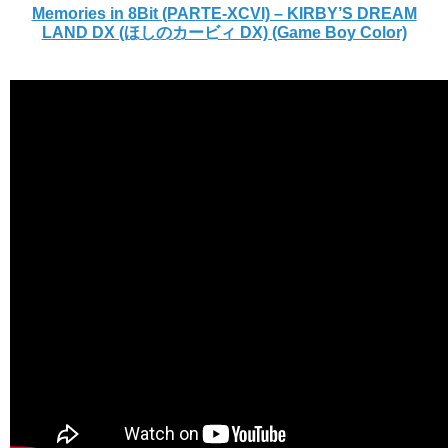
Memories in 8Bit (PARTE-XCVI) – KIRBY’S DREAM
LAND DX (ほしのカービィ DX) (Game Boy Color)