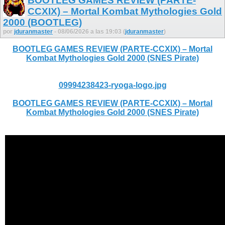
BOOTLEG GAMES REVIEW (PARTE-
CCXIX) – Mortal Kombat Mythologies Gold
2000 (BOOTLEG)
por
jduranmaster
- 08/06/2026 a las 19:03 (
jduranmaster
)
BOOTLEG GAMES REVIEW (PARTE-CCXIX) – Mortal
Kombat Mythologies Gold 2000 (SNES Pirate)
09994238423-ryoga-logo.jpg
BOOTLEG GAMES REVIEW (PARTE-CCXIX) – Mortal
Kombat Mythologies Gold 2000 (SNES Pirate)