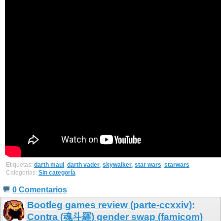
Etiquetas:
darth maul
,
darth vader
,
skywalker
,
star wars
,
starwars
Categorías:
Sin categoría
0 Comentarios
Bootleg games review (parte-ccxxiv):
Contra (魂斗羅) gender swap (famicom)