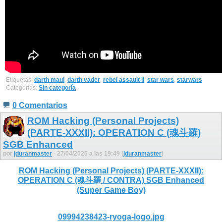
Etiquetas:
darth maul
,
darth vader
,
rebel assault ii
,
star wars
,
starwars
Categorías:
Sin categoría
0 Comentarios
ROM Hacking (Personal Projects)
(PARTE-XXXII): OPERATION C (魂斗羅)
SGB Enhanced
por
jduranmaster
- 27/04/2026 a las 19:49 (
jduranmaster
)
ROM Hacking (Personal Projects) (PARTE-XXXII):
OPERATION C (魂斗羅 / CONTRA) SGB Enhanced
(Super Game Boy)
09994238423-ryoga-logo.jpg