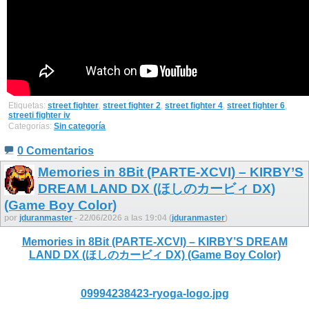
Etiquetas:
street fighter
,
street fighter 2
,
street fighter 4
,
street fighter 6
,
streeti fighter iv
Categorías:
Sin categoría
0 Comentarios
Memories in 8Bit (PARTE-XCVI) – KIRBY’S
DREAM LAND DX (ほしのカービィ DX)
(Game Boy Color)
por
jduranmaster
- 22/06/2026 a las 19:04 (
jduranmaster
)
Memories in 8Bit (PARTE-XCVI) – KIRBY’S DREAM
LAND DX (ほしのカービィ DX) (Game Boy Color)
09994238423-ryoga-logo.jpg