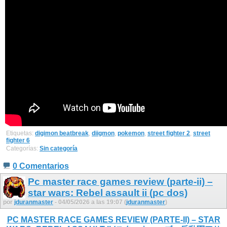
Etiquetas:
digimon beatbreak
,
diigmon
,
pokemon
,
street fighter 2
,
street
fighter 6
Categorías:
Sin categoría
0 Comentarios
Pc master race games review (parte-ii) –
star wars: Rebel assault ii (pc dos)
por
jduranmaster
- 04/05/2026 a las 19:07 (
jduranmaster
)
PC MASTER RACE GAMES REVIEW (PARTE-II) – STAR