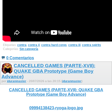
Etiquetas:
contra
,
contra 4
,
contra hard corps
,
contra iii
,
contra spirits
Categorías:
Sin categoría
0 Comentarios
CANCELLED GAMES (PARTE-XVII):
QUAKE GBA Prototype (Game Boy
Advance)
por
jduranmaster
- 20/07/2026 a las 20:15 (
jduranmaster
)
CANCELLED GAMES (PARTE-XVII): QUAKE GBA
Prototype (Game Boy Advance)
09994138423-ryoga-logo.jpg