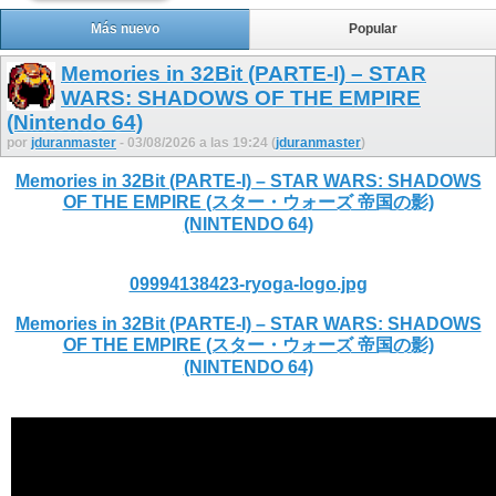
Más nuevo
Popular
Memories in 32Bit (PARTE-I) – STAR
WARS: SHADOWS OF THE EMPIRE
(Nintendo 64)
por
jduranmaster
- 03/08/2026 a las 19:24 (
jduranmaster
)
Memories in 32Bit (PARTE-I) – STAR WARS: SHADOWS
OF THE EMPIRE (スター・ウォーズ 帝国の影)
(NINTENDO 64)
09994138423-ryoga-logo.jpg
Memories in 32Bit (PARTE-I) – STAR WARS: SHADOWS
OF THE EMPIRE (スター・ウォーズ 帝国の影)
(NINTENDO 64)