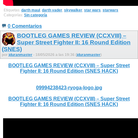
Etiquetas:
darth maul
,
darth vader
,
skywalker
,
star wars
,
starwars
Categorías:
Sin categoría
0 Comentarios
BOOTLEG GAMES REVIEW (CCXVIII) –
Super Street Fighter II: 16 Round Edition
(SNES)
por
jduranmaster
- 18/05/2026 a las 19:36 (
jduranmaster
)
BOOTLEG GAMES REVIEW (CCXVIII) – Super Street
Fighter II: 16 Round Edition (SNES HACK)
09994238423-ryoga-logo.jpg
BOOTLEG GAMES REVIEW (CCXVIII) – Super Street
Fighter II: 16 Round Edition (SNES HACK)