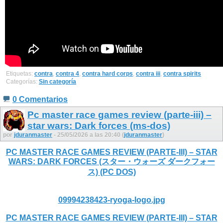
Etiquetas:
contra
,
contra 4
,
contra hard corps
,
contra iii
,
contra spirits
Categorías:
Sin categoría
0 Comentarios
Pc master race games review (parte-iii) –
star wars: Dark forces (ms-dos)
por
jduranmaster
- 25/05/2026 a las 20:40 (
jduranmaster
)
PC MASTER RACE GAMES REVIEW (PARTE-III) – STAR
WARS: DARK FORCES (スター・ウォーズ ダークフォー
ス) (PC DOS)
09994238423-ryoga-logo.jpg
PC MASTER RACE GAMES REVIEW (PARTE-III) – STAR