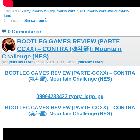
Etiquetas:
kirby
,
mario & luigi
,
mario kart 7 3ds
,
mario kart world
,
mario
land
Categorías:
Sin categoría
0 Comentarios
BOOTLEG GAMES REVIEW (PARTE-
CCXX) – CONTRA (魂斗羅): Mountain
Challenge (NES)
por
jduranmaster
- 15/06/2026 a las 19:14 (
jduranmaster
)
BOOTLEG GAMES REVIEW (PARTE-CCXX) – CONTRA
(魂斗羅): Mountain Challenge (NES)
09994238423-ryoga-logo.jpg
BOOTLEG GAMES REVIEW (PARTE-CCXX) – CONTRA
(魂斗羅): Mountain Challenge (NES)