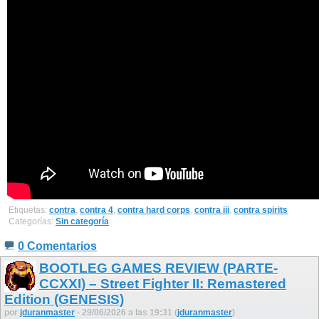
Etiquetas:
contra
,
contra 4
,
contra hard corps
,
contra iii
,
contra spirits
Categorías:
Sin categoría
0 Comentarios
BOOTLEG GAMES REVIEW (PARTE-
CCXXI) – Street Fighter II: Remastered
Edition (GENESIS)
por
jduranmaster
- 29/06/2026 a las 19:31 (
jduranmaster
)