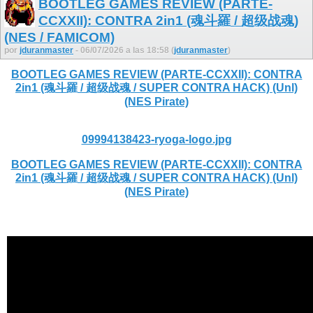
BOOTLEG GAMES REVIEW (PARTE-
CCXXII): CONTRA 2in1 (魂斗羅 / 超级战魂)
(NES / FAMICOM)
por
jduranmaster
- 06/07/2026 a las 18:58 (
jduranmaster
)
BOOTLEG GAMES REVIEW (PARTE-CCXXII): CONTRA
2in1 (魂斗羅 / 超级战魂 / SUPER CONTRA HACK) (Unl)
(NES Pirate)
09994138423-ryoga-logo.jpg
BOOTLEG GAMES REVIEW (PARTE-CCXXII): CONTRA
2in1 (魂斗羅 / 超级战魂 / SUPER CONTRA HACK) (Unl)
(NES Pirate)