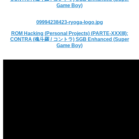
Game Boy)
09994238423-ryoga-logo.jpg
ROM Hacking (Personal Projects) (PARTE-XXXIII):
CONTRA (魂斗羅 / コントラ) SGB Enhanced (Super
Game Boy)