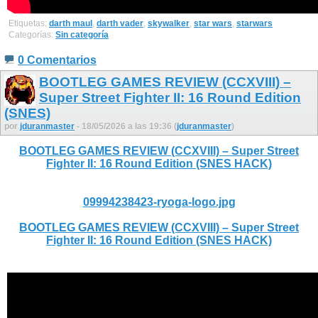
Etiquetas:
darth maul
,
darth vader
,
skywalker
,
star wars
,
starwars
Categorías:
Sin categoría
0 Comentarios
BOOTLEG GAMES REVIEW (CCXVIII) –
Super Street Fighter II: 16 Round Edition
(SNES)
por
jduranmaster
- 18/05/2026 a las 19:36 (
jduranmaster
)
BOOTLEG GAMES REVIEW (CCXVIII) – Super Street
Fighter II: 16 Round Edition (SNES HACK)
09994238423-ryoga-logo.jpg
BOOTLEG GAMES REVIEW (CCXVIII) – Super Street
Fighter II: 16 Round Edition (SNES HACK)