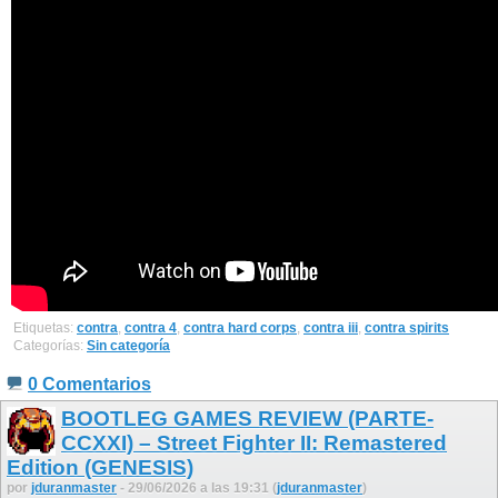
Etiquetas:
contra
,
contra 4
,
contra hard corps
,
contra iii
,
contra spirits
Categorías:
Sin categoría
0 Comentarios
BOOTLEG GAMES REVIEW (PARTE-
CCXXI) – Street Fighter II: Remastered
Edition (GENESIS)
por
jduranmaster
- 29/06/2026 a las 19:31 (
jduranmaster
)