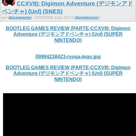
CCXVII): Digimon Adventure (デジモンアド
ベンチャ) (Unl) (SNES)
por
jduranmaster
- 11/05/2026 a las 19:13 (
jduranmaster
)
BOOTLEG GAMES REVIEW (PARTE-CCXVII): Digimon
Adventure (デジモンアドベンチャ) (Unl) (SUPER
NINTENDO)
09994238423-ryoga-logo.jpg
BOOTLEG GAMES REVIEW (PARTE-CCXVII): Digimon
Adventure (デジモンアドベンチャ) (Unl) (SUPER
NINTENDO)