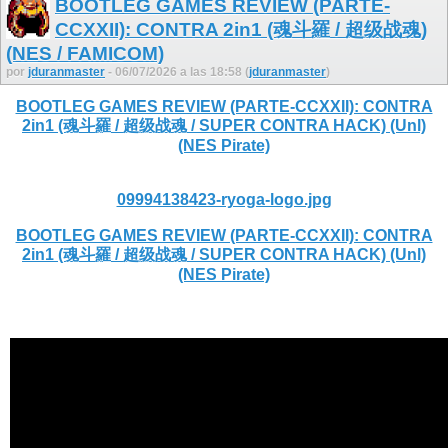
BOOTLEG GAMES REVIEW (PARTE-
CCXXII): CONTRA 2in1 (魂斗羅 / 超级战魂)
(NES / FAMICOM)
por
jduranmaster
- 06/07/2026 a las 18:58 (
jduranmaster
)
BOOTLEG GAMES REVIEW (PARTE-CCXXII): CONTRA
2in1 (魂斗羅 / 超级战魂 / SUPER CONTRA HACK) (Unl)
(NES Pirate)
09994138423-ryoga-logo.jpg
BOOTLEG GAMES REVIEW (PARTE-CCXXII): CONTRA
2in1 (魂斗羅 / 超级战魂 / SUPER CONTRA HACK) (Unl)
(NES Pirate)