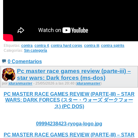
Etiquetas:
contra
,
contra 4
,
contra hard corps
,
contra iii
,
contra spirits
Categorías:
Sin categoría
0 Comentarios
Pc master race games review (parte-iii) –
star wars: Dark forces (ms-dos)
por
jduranmaster
- 25/05/2026 a las 20:40 (
jduranmaster
)
PC MASTER RACE GAMES REVIEW (PARTE-III) – STAR
WARS: DARK FORCES (スター・ウォーズ ダークフォー
ス) (PC DOS)
09994238423-ryoga-logo.jpg
PC MASTER RACE GAMES REVIEW (PARTE-III) – STAR