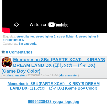
Etiquetas:
street fighter
,
street fighter 2
,
street fighter 4
,
street fighter 6
,
streeti fighter iv
Categorías:
Sin categoría
0 Comentarios
Memories in 8Bit (PARTE-XCVI) – KIRBY’S
DREAM LAND DX (ほしのカービィ DX)
(Game Boy Color)
por
jduranmaster
- 22/06/2026 a las 19:04 (
jduranmaster
)
Memories in 8Bit (PARTE-XCVI) – KIRBY’S DREAM
LAND DX (ほしのカービィ DX) (Game Boy Color)
09994238423-ryoga-logo.jpg