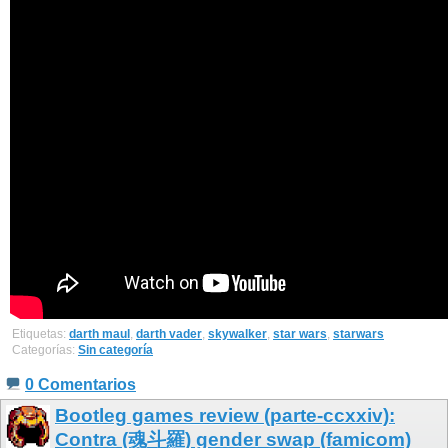
Etiquetas:
darth maul
,
darth vader
,
skywalker
,
star wars
,
starwars
Categorías:
Sin categoría
0 Comentarios
Bootleg games review (parte-ccxxiv):
Contra (魂斗羅) gender swap (famicom)