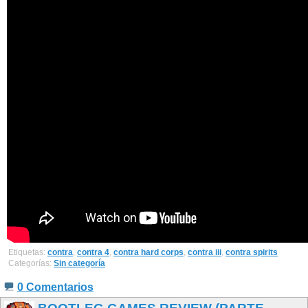
Etiquetas:
contra
,
contra 4
,
contra hard corps
,
contra iii
,
contra spirits
Categorías:
Sin categoría
0 Comentarios