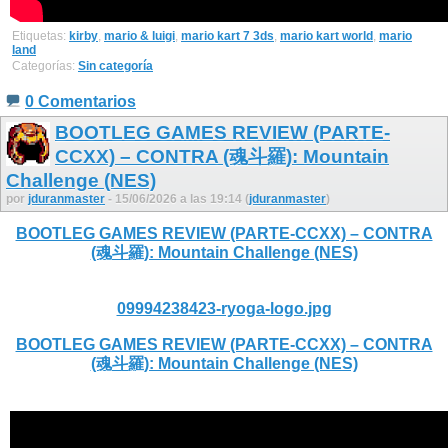
Etiquetas:
kirby
,
mario & luigi
,
mario kart 7 3ds
,
mario kart world
,
mario
land
Categorías:
Sin categoría
0 Comentarios
BOOTLEG GAMES REVIEW (PARTE-
CCXX) – CONTRA (魂斗羅): Mountain
Challenge (NES)
por
jduranmaster
- 15/06/2026 a las 19:14 (
jduranmaster
)
BOOTLEG GAMES REVIEW (PARTE-CCXX) – CONTRA
(魂斗羅): Mountain Challenge (NES)
09994238423-ryoga-logo.jpg
BOOTLEG GAMES REVIEW (PARTE-CCXX) – CONTRA
(魂斗羅): Mountain Challenge (NES)