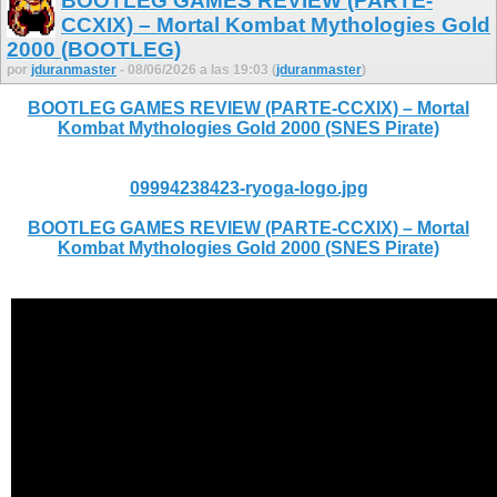
BOOTLEG GAMES REVIEW (PARTE-
CCXIX) – Mortal Kombat Mythologies Gold
2000 (BOOTLEG)
por
jduranmaster
- 08/06/2026 a las 19:03 (
jduranmaster
)
BOOTLEG GAMES REVIEW (PARTE-CCXIX) – Mortal
Kombat Mythologies Gold 2000 (SNES Pirate)
09994238423-ryoga-logo.jpg
BOOTLEG GAMES REVIEW (PARTE-CCXIX) – Mortal
Kombat Mythologies Gold 2000 (SNES Pirate)