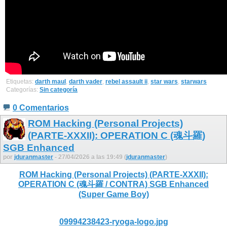
Etiquetas:
darth maul
,
darth vader
,
rebel assault ii
,
star wars
,
starwars
Categorías:
Sin categoría
0 Comentarios
ROM Hacking (Personal Projects)
(PARTE-XXXII): OPERATION C (魂斗羅)
SGB Enhanced
por
jduranmaster
- 27/04/2026 a las 19:49 (
jduranmaster
)
ROM Hacking (Personal Projects) (PARTE-XXXII):
OPERATION C (魂斗羅 / CONTRA) SGB Enhanced
(Super Game Boy)
09994238423-ryoga-logo.jpg