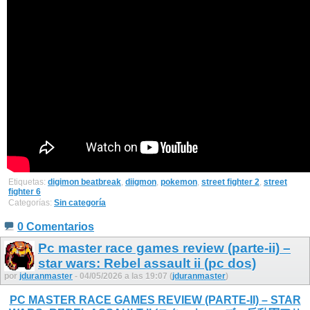
Etiquetas:
digimon beatbreak
,
diigmon
,
pokemon
,
street fighter 2
,
street
fighter 6
Categorías:
Sin categoría
0 Comentarios
Pc master race games review (parte-ii) –
star wars: Rebel assault ii (pc dos)
por
jduranmaster
- 04/05/2026 a las 19:07 (
jduranmaster
)
PC MASTER RACE GAMES REVIEW (PARTE-II) – STAR