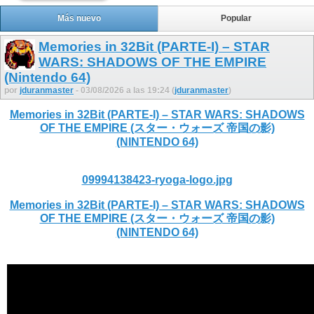
Más nuevo
Popular
Memories in 32Bit (PARTE-I) – STAR
WARS: SHADOWS OF THE EMPIRE
(Nintendo 64)
por
jduranmaster
- 03/08/2026 a las 19:24 (
jduranmaster
)
Memories in 32Bit (PARTE-I) – STAR WARS: SHADOWS
OF THE EMPIRE (スター・ウォーズ 帝国の影)
(NINTENDO 64)
09994138423-ryoga-logo.jpg
Memories in 32Bit (PARTE-I) – STAR WARS: SHADOWS
OF THE EMPIRE (スター・ウォーズ 帝国の影)
(NINTENDO 64)