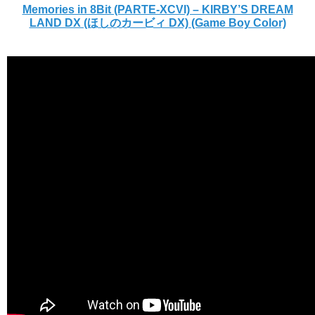
Memories in 8Bit (PARTE-XCVI) – KIRBY’S DREAM
LAND DX (ほしのカービィ DX) (Game Boy Color)