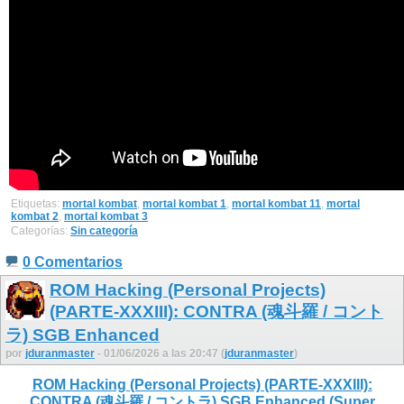
Etiquetas:
mortal kombat
,
mortal kombat 1
,
mortal kombat 11
,
mortal
kombat 2
,
mortal kombat 3
Categorías:
Sin categoría
0 Comentarios
ROM Hacking (Personal Projects)
(PARTE-XXXIII): CONTRA (魂斗羅 / コント
ラ) SGB Enhanced
por
jduranmaster
- 01/06/2026 a las 20:47 (
jduranmaster
)
ROM Hacking (Personal Projects) (PARTE-XXXIII):
CONTRA (魂斗羅 / コントラ) SGB Enhanced (Super