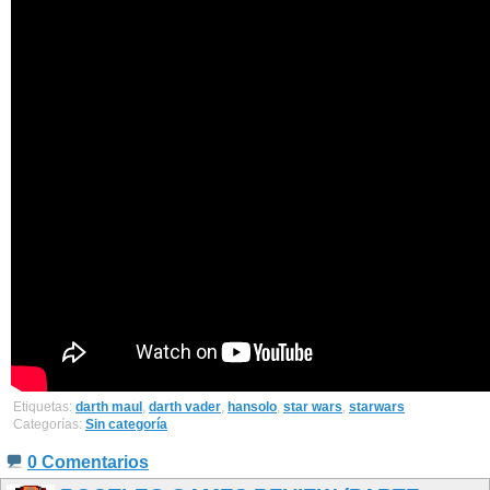
Etiquetas:
darth maul
,
darth vader
,
hansolo
,
star wars
,
starwars
Categorías:
Sin categoría
0 Comentarios