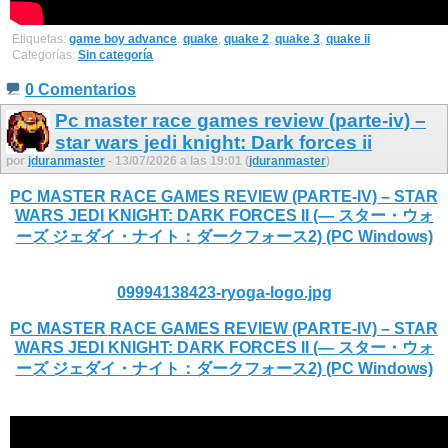
Etiquetas:
game boy advance
,
quake
,
quake 2
,
quake 3
,
quake ii
Categorías:
Sin categoría
0 Comentarios
Pc master race games review (parte-iv) –
star wars jedi knight: Dark forces ii
por
jduranmaster
- 13/07/2026 a las 19:01 (
jduranmaster
)
PC MASTER RACE GAMES REVIEW (PARTE-IV) – STAR
WARS JEDI KNIGHT: DARK FORCES II (— スター・ウォ
ーズ ジェダイ・ナイト：ダークフォース2) (PC Windows)
09994138423-ryoga-logo.jpg
PC MASTER RACE GAMES REVIEW (PARTE-IV) – STAR
WARS JEDI KNIGHT: DARK FORCES II (— スター・ウォ
ーズ ジェダイ・ナイト：ダークフォース2) (PC Windows)