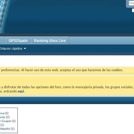
GP32Spain
Ranking Xbox Live
Enlaces rápidos
ar preferencias. Al hacer uso de esta web, aceptas el uso que hacemos de las cookies.
 disfrutar de todas las opciones del foro, como la mensajería privada, los grupos sociales, 
tos, entrando
aquí
.
1ne
(3)
uilar
(2)
 Guaper
(2)
(1)
lfeze96
(1)