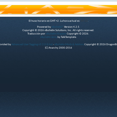
El huso horario es GMT +2. La hora actual es:
04:12
.
Powered by
vBulletin®
Version 4.2.5
Copyright © 2026 vBulletin Solutions, Inc. All rights reserved.
Traducción por
vBulletin Hispano
Copyright © 2026.
vBulletin skins
by TalkTemplate.
rovided by
Advanced User Tagging v3.3.0 (Lite)
-
vBulletin Mods & Addons
Copyright © 2026 DragonByt
(C) Anarchy 2000-2016