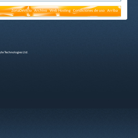
ZonaDeVicio
Archivo
Web Hosting
Condiciones de uso
Arriba
e Technologies Ltd.