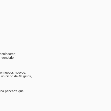
eculadores;
y venderlo
cen juegos nuevos,
n un nicho de 40 gatos,
 una pancarta que