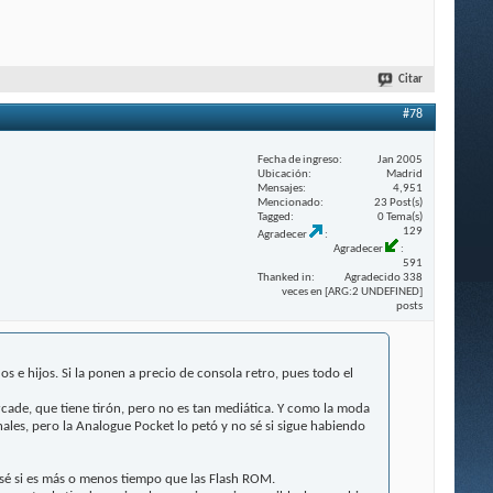
Citar
#78
Fecha de ingreso
Jan 2005
Ubicación
Madrid
Mensajes
4,951
Mencionado
23 Post(s)
Tagged
0 Tema(s)
129
Agradecer
Agradecer
591
Thanked in
Agradecido 338
veces en [ARG:2 UNDEFINED]
posts
 e hijos. Si la ponen a precio de consola retro, pues todo el
de, que tiene tirón, pero no es tan mediática. Y como la moda
inales, pero la Analogue Pocket lo petó y no sé si sigue habiendo
 sé si es más o menos tiempo que las Flash ROM.