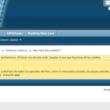
GP32Spain
Ranking Xbox Live
Enlaces rápidos
Sistemas clásicos
Neo Geo Aes vuelve!!!
ar preferencias. Al hacer uso de esta web, aceptas el uso que hacemos de las cookies.
 disfrutar de todas las opciones del foro, como la mensajería privada, los grupos sociales, 
tos, entrando
aquí
.
Resul