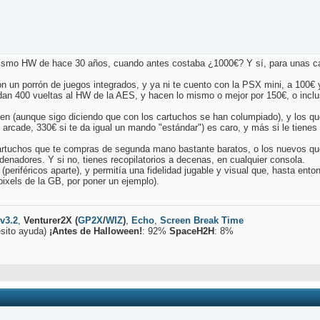
el mismo HW de hace 30 años, cuando antes costaba ¿1000€? Y sí, para unas ca
 un porrón de juegos integrados, y ya ni te cuento con la PSX mini, a 100€
 dan 400 vueltas al HW de la AES, y hacen lo mismo o mejor por 150€, o inclu
bien (aunque sigo diciendo que con los cartuchos se han columpiado), y los q
arcade, 330€ si te da igual un mando "estándar") es caro, y más si le tiene
cartuchos que te compras de segunda mano bastante baratos, o los nuevos qu
denadores. Y si no, tienes recopilatorios a decenas, en cualquier consola.
periféricos aparte), y permitía una fidelidad jugable y visual que, hasta ent
pixels de la GB, por poner un ejemplo).
 v3.2
,
Venturer2X
(
GP2X
/
WIZ
)
,
Echo
,
Screen Break Time
sito ayuda)
¡Antes de Halloween!
: 92%
SpaceH2H
: 8%