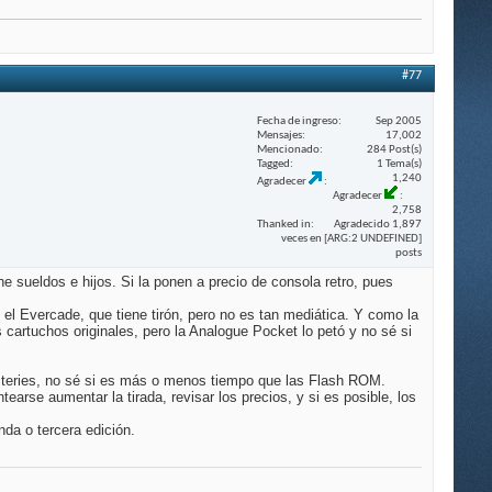
#77
Fecha de ingreso
Sep 2005
Mensajes
17,002
Mencionado
284 Post(s)
Tagged
1 Tema(s)
1,240
Agradecer
Agradecer
2,758
Thanked in
Agradecido 1,897
veces en [ARG:2 UNDEFINED]
posts
 sueldos e hijos. Si la ponen a precio de consola retro, pues
 Evercade, que tiene tirón, pero no es tan mediática. Y como la
 cartuchos originales, pero la Analogue Pocket lo petó y no sé si
steries, no sé si es más o menos tiempo que las Flash ROM.
arse aumentar la tirada, revisar los precios, y si es posible, los
nda o tercera edición.