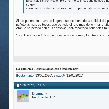
La consola salía en Noviembre ¿no? No sé si les daría tiempo a ha
de HW.
Claro que, de todas las reservas, sólo un porcentaje de personas
Si las ponen mas baratas la gente sospecharia de la calidad del 
puñeteras narices todos, que es todo el rato mas de lo mismo año
Atari lo ha petado con sus consolas, han reportado beneficios mil
Yo lo llevo diciendo bastante desde hace tiempo, lo retro si se h
Los siguientes 2 usuarios agradecen a Iced este post:
fbustamante
(13/05/2026),
swapd0
(12/05/2026)
11/05/2026,
19:55
Drumpi
Road to version 1.4!!