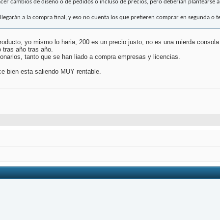
cer cambios de diseño o de pedidos o incluso de precios, pero deberían plantearse aume
 llegarán a la compra final, y eso no cuenta los que prefieren comprar en segunda o t
producto, yo mismo lo haria, 200 es un precio justo, no es una mierda consol
 tras año tras año.
lonarios, tanto que se han liado a compra empresas y licencias.
ace bien esta saliendo MUY rentable.