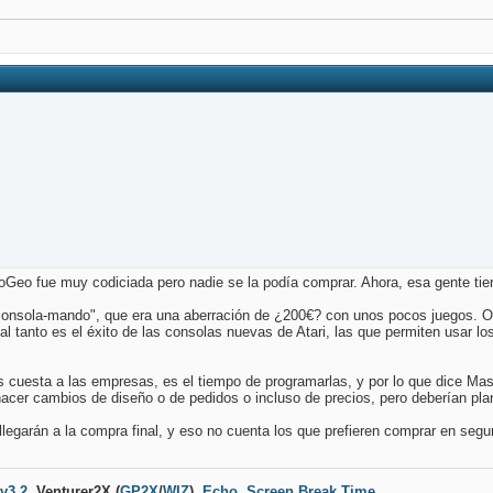
oGeo fue muy codiciada pero nadie se la podía comprar. Ahora, esa gente tiene
nsola-mando", que era una aberración de ¿200€? con unos pocos juegos. O el
 tanto es el éxito de las consolas nuevas de Atari, las que permiten usar los
 cuesta a las empresas, es el tiempo de programarlas, y por lo que dice Ma
cer cambios de diseño o de pedidos o incluso de precios, pero deberían plante
llegarán a la compra final, y eso no cuenta los que prefieren comprar en segu
 v3.2
,
Venturer2X
(
GP2X
/
WIZ
)
,
Echo
,
Screen Break Time