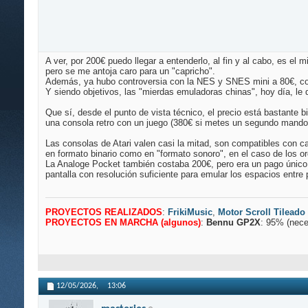
A ver, por 200€ puedo llegar a entenderlo, al fin y al cabo, es 
pero se me antoja caro para un "capricho".
Además, ya hubo controversia con la NES y SNES mini a 80€, con
Y siendo objetivos, las "mierdas emuladoras chinas", hoy día, le
Que sí, desde el punto de vista técnico, el precio está bastante 
una consola retro con un juego (380€ si metes un segundo mando 
Las consolas de Atari valen casi la mitad, son compatibles con 
en formato binario como en "formato sonoro", en el caso de los or
La Analoge Pocket también costaba 200€, pero era un pago único (
pantalla con resolución suficiente para emular los espacios entre 
PROYECTOS REALIZADOS
:
FrikiMusic
,
Motor Scroll Tileado
PROYECTOS EN MARCHA (algunos)
:
Bennu GP2X
: 95% (nece
12/05/2026,
13:06