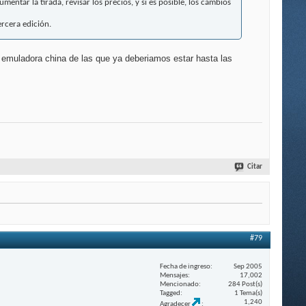
ntar la tirada, revisar los precios, y si es posible, los cambios
ercera edición.
a emuladora china de las que ya deberiamos estar hasta las
Citar
#79
Fecha de ingreso
Sep 2005
Mensajes
17,002
Mencionado
284 Post(s)
Tagged
1 Tema(s)
1,240
Agradecer