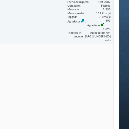
Fecha de ingreso
Oct 2007
Ubicación
Madrid
Mensajes
3,590
Mencionado
114 Post(s)
Tagged
0 Tema(s)
393
Agradecer
Agradecer
1,398
Thanked in
Agradecido 704
veces en [ARG:2 UNDEFINED]
posts