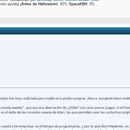
sito ayuda)
¡Antes de Halloween!
: 92%
SpaceH2H
: 8%
oGeo fue muy codiciada pero nadie se la podía comprar. Ahora, esa gente tiene sueldos
onsola-mando", que era una aberración de ¿200€? con unos pocos juegos. O el Everca
 es el éxito de las consolas nuevas de Atari, las que permiten usar los cartuchos orig
cuesta a las empresas, es el tiempo de programarlas, y por lo que dice Masteries, no