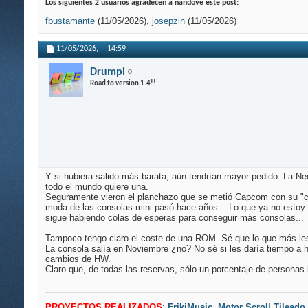
Los siguientes 2 usuarios agradecen a nandove este post:
fbustamante
(11/05/2026),
josepzin
(11/05/2026)
11/05/2026,
14:59
Drumpi
Road to version 1.4!!
Y si hubiera salido más barata, aún tendrían mayor pedido. La Ne
todo el mundo quiere una.
Seguramente vieron el planchazo que se metió Capcom con su "co
moda de las consolas mini pasó hace años... Lo que ya no estoy al
sigue habiendo colas de esperas para conseguir más consolas...
Tampoco tengo claro el coste de una ROM. Sé que lo que más les
La consola salía en Noviembre ¿no? No sé si les daría tiempo a ha
cambios de HW.
Claro que, de todas las reservas, sólo un porcentaje de personas 
PROYECTOS REALIZADOS
:
FrikiMusic
,
Motor Scroll Tileado