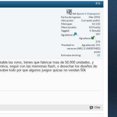
#76
Yeti Sports 1 Champion!
Fecha de ingreso
Mar 2005
Ubicación
Currando pofin!
Mensajes
10,530
Mencionado
50 Post(s)
Tagged
0 Tema(s)
187
Agradecer
Agradecer
370
Thanked in
Agradecido 191
veces en [ARG:2 UNDEFINED]
posts
Entradas de blog
22
table las roms, tienes que fabricar mas de 50.000 unidades, y
iva, seguir con las memorias flash, o desechar los diseños de
, sobre todo por que algunos juegos quizas no vendan 50k
Citar