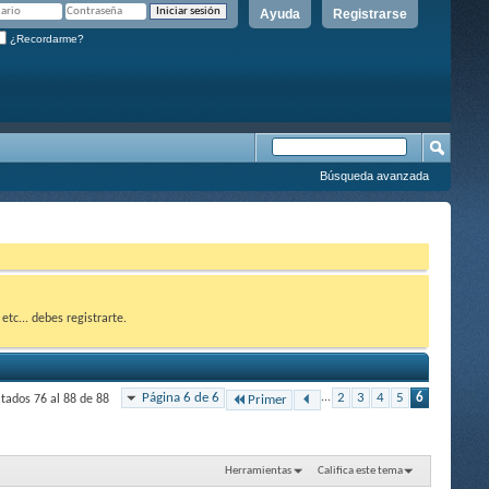
Ayuda
Registrarse
¿Recordarme?
Búsqueda avanzada
etc... debes registrarte.
Página 6 de 6
...
2
3
4
5
6
tados 76 al 88 de 88
Primer
Herramientas
Califica este tema