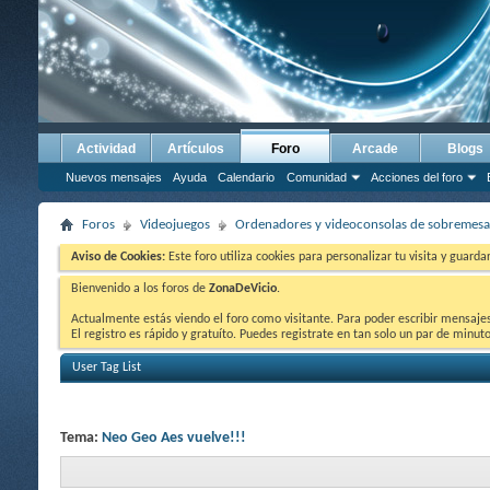
Actividad
Artículos
Foro
Arcade
Blogs
Nuevos mensajes
Ayuda
Calendario
Comunidad
Acciones del foro
Foros
Videojuegos
Ordenadores y videoconsolas de sobremesa
Aviso de Cookies:
Este foro utiliza cookies para personalizar tu visita y guard
Bienvenido a los foros de
ZonaDeVicio
.
Actualmente estás viendo el foro como visitante. Para poder escribir mensajes y
El registro es rápido y gratuíto. Puedes registrate en tan solo un par de minu
User Tag List
Tema:
Neo Geo Aes vuelve!!!