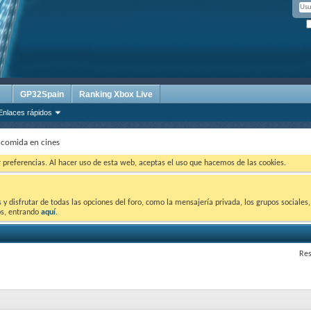
GP32Spain
Ranking Xbox Live
Enlaces rápidos
 comida en cines
ar preferencias. Al hacer uso de esta web, aceptas el uso que hacemos de las cookies.
 disfrutar de todas las opciones del foro, como la mensajería privada, los grupos sociales, 
tos, entrando
aquí
.
Res