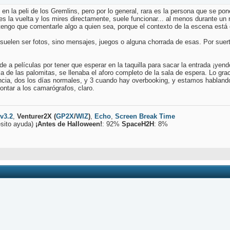
 en la peli de los Gremlins, pero por lo general, rara es la persona que se pon
es la vuelta y los mires directamente, suele funcionar... al menos durante 
engo que comentarle algo a quien sea, porque el contexto de la escena está e
o suelen ser fotos, sino mensajes, juegos o alguna chorrada de esas. Por su
de a películas por tener que esperar en la taquilla para sacar la entrada ¡ye
la de las palomitas, se llenaba el aforo completo de la sala de espera. Lo graci
encia, dos los días normales, y 3 cuando hay overbooking, y estamos habland
ontar a los camarógrafos, claro.
 v3.2
,
Venturer2X
(
GP2X
/
WIZ
)
,
Echo
,
Screen Break Time
sito ayuda)
¡Antes de Halloween!
: 92%
SpaceH2H
: 8%