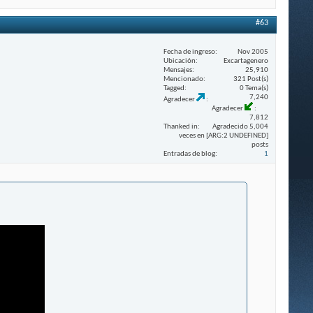
#63
Fecha de ingreso
Nov 2005
Ubicación
Excartagenero
Mensajes
25,910
Mencionado
321 Post(s)
Tagged
0 Tema(s)
7,240
Agradecer
Agradecer
7,812
Thanked in
Agradecido 5,004
veces en [ARG:2 UNDEFINED]
posts
Entradas de blog
1