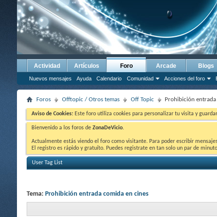
Actividad
Artículos
Foro
Arcade
Blogs
Nuevos mensajes
Ayuda
Calendario
Comunidad
Acciones del foro
Foros
Offtopic / Otros temas
Off Topic
Prohibición entrada
Aviso de Cookies:
Este foro utiliza cookies para personalizar tu visita y guard
Bienvenido a los foros de
ZonaDeVicio
.
Actualmente estás viendo el foro como visitante. Para poder escribir mensajes y
El registro es rápido y gratuíto. Puedes registrate en tan solo un par de minu
User Tag List
Tema:
Prohibición entrada comida en cines