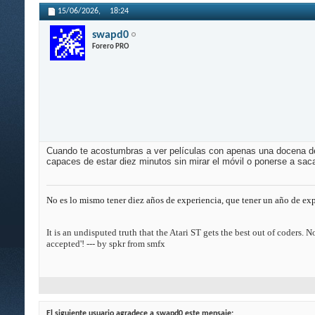
15/06/2026,
18:24
swapd0
Forero PRO
Cuando te acostumbras a ver películas con apenas una docena de pe
capaces de estar diez minutos sin mirar el móvil o ponerse a saca
No es lo mismo tener diez años de experiencia, que tener un año de exp
It is an undisputed truth that the Atari ST gets the best out of coders.
accepted'! --- by spkr from smfx
El siguiente usuario agradece a swapd0 este mensaje: