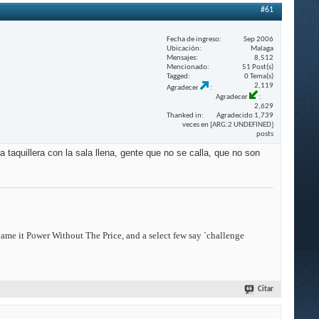
#61
Fecha de ingreso
Sep 2006
Ubicación
Malaga
Mensajes
8,512
Mencionado
51 Post(s)
Tagged
0 Tema(s)
2,119
Agradecer
Agradecer
2,629
Thanked in
Agradecido 1,739
veces en [ARG:2 UNDEFINED]
posts
taquillera con la sala llena, gente que no se calla, que no son
 name it Power Without The Price, and a select few say `challenge
Citar