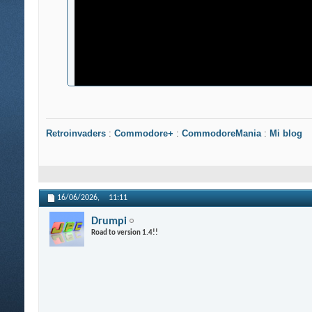
Retroinvaders
:
Commodore+
:
CommodoreMania
:
Mi blog
16/06/2026,
11:11
Drumpi
Road to version 1.4!!
Muchos festivales son esencialmente así