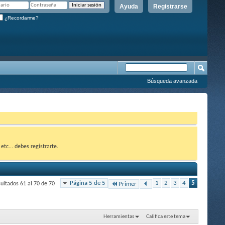
Ayuda
Registrarse
¿Recordarme?
Búsqueda avanzada
etc... debes registrarte.
Página 5 de 5
1
2
3
4
5
ultados 61 al 70 de 70
Primer
Herramientas
Califica este tema