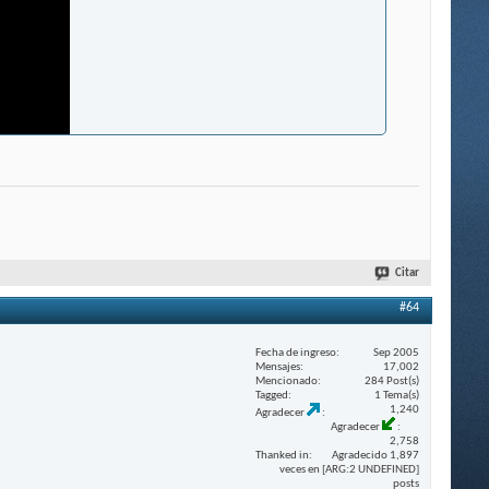
Citar
#64
Fecha de ingreso
Sep 2005
Mensajes
17,002
Mencionado
284 Post(s)
Tagged
1 Tema(s)
1,240
Agradecer
Agradecer
2,758
Thanked in
Agradecido 1,897
veces en [ARG:2 UNDEFINED]
posts