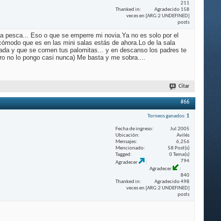
211
Thanked in
Agradecido 158
veces en [ARG:2 UNDEFINED]
posts
a la pesca... Eso o que se emperre mi
novia.Ya
no es solo por el
incómodo que es en las mini salas estás de
ahora.Lo
de la sala
 nada y que se comen tus palomitas... y en descanso los padres te
ro no lo pongo casi nunca) Me basta y me sobra....
Citar
#66
Torneos ganados:
1
Fecha de ingreso
Jul 2005
Ubicación
Avilés
Mensajes
6,256
Mencionado
58 Post(s)
Tagged
0 Tema(s)
794
Agradecer
Agradecer
840
Thanked in
Agradecido 498
veces en [ARG:2 UNDEFINED]
posts