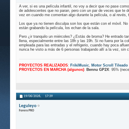
A ver, si es una película infantil, no voy a decir que no pase como
de adolescentes que no paran, pero con un par de veces que te d
vez en cuando me comentan algo durante la película, o al revés, t
Los que ya no tienen disculpa son los que están con el móvil. N
están grabando la película, los echan de la sala.
Pero ¿ir tranquilo un miércoles? ¿Estás de broma? He entrado tar
llena, especialmente entre las 18h y las 19h. Si no fuera por la co
empleada para las entradas y el refrigerio, cuando hay poca aflu
nunca he visto a más de 6 personas trabajando allí a la vez, sin c
PROYECTOS REALIZADOS
:
FrikiMusic
,
Motor Scroll Tileado
PROYECTOS EN MARCHA (algunos)
:
Bennu GP2X
: 95% (nece
19/06/2026,
17:39
Leguleyo
Forero PRO