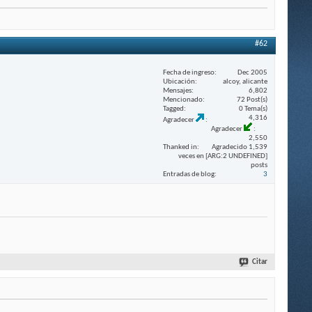
#62
Fecha de ingreso
Dec 2005
Ubicación
alcoy, alicante
Mensajes
6,802
Mencionado
72 Post(s)
Tagged
0 Tema(s)
4,316
Agradecer
Agradecer
2,550
Thanked in
Agradecido 1,539
veces en [ARG:2 UNDEFINED]
posts
Entradas de blog
3
Citar