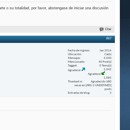
te o su totalidad, por favor, abstengase de iniciar una discusión
Citar
#67
Fecha de ingreso
Jan 2016
Ubicación
Cádiz
Mensajes
4,040
Mencionado
40 Post(s)
Tagged
0 Tema(s)
2,042
Agradecer
Agradecer
1,085
Thanked in
Agradecido 680
veces en [ARG:2 UNDEFINED]
posts
Entradas de blog
3