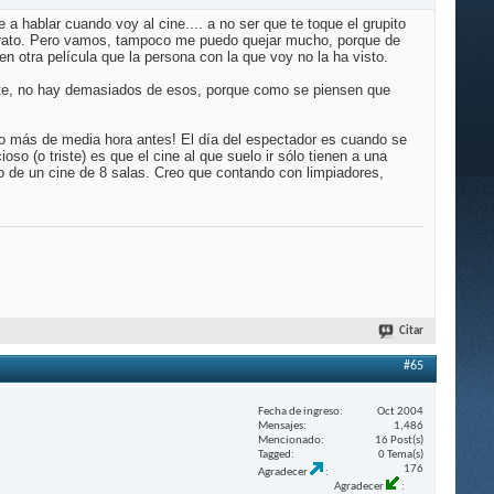
e a hablar cuando voy al cine.... a no ser que te toque el grupito
un rato. Pero vamos, tampoco me puedo quejar mucho, porque de
n otra película que la persona con la que voy no la ha visto.
erte, no hay demasiados de esos, porque como se piensen que
ndo más de media hora antes! El día del espectador es cuando se
oso (o triste) es que el cine al que suelo ir sólo tienen a una
o de un cine de 8 salas. Creo que contando con limpiadores,
Citar
#65
Fecha de ingreso
Oct 2004
Mensajes
1,486
Mencionado
16 Post(s)
Tagged
0 Tema(s)
176
Agradecer
Agradecer