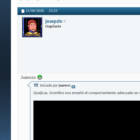
15/06/2026,
21:23
josepzin
Ungoliante
Juassss
Iniciado por
juanvvc
Quejicas. Gremlins nos enseñó el comportamiento adecuado en u