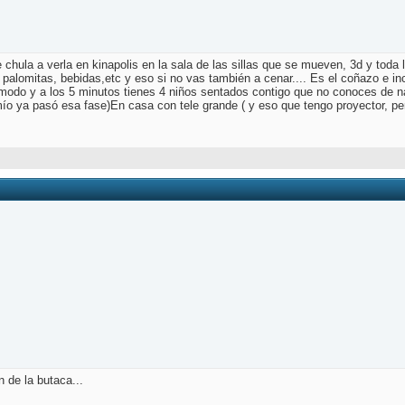
te chula a verla en kinapolis en la sala de las sillas que se mueven, 3d y tod
, palomitas, bebidas,etc y eso si no vas también a cenar.... Es el coñazo e 
s cómodo y a los 5 minutos tienes 4 niños sentados contigo que no conoces de
ío ya pasó esa fase)En casa con tele grande ( y eso que tengo proyector, pe
 de la butaca...