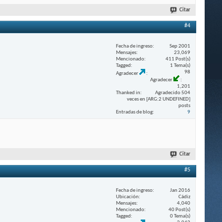
Citar
#4
Fecha de ingreso
Sep 2001
Mensajes
23,069
Mencionado
411 Post(s)
Tagged
1 Tema(s)
98
Agradecer
Agradecer
1,201
Thanked in
Agradecido 504
veces en [ARG:2 UNDEFINED]
posts
Entradas de blog
9
Citar
#5
Fecha de ingreso
Jan 2016
Ubicación
Cádiz
Mensajes
4,040
Mencionado
40 Post(s)
Tagged
0 Tema(s)