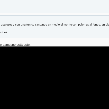
ropajosos y con una tunica cantando en medio el monte con palomas al fondo, en pla
 sabré
ece samoano está este: