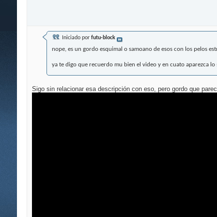
Iniciado por
futu-block
nope, es un gordo esquimal o samoano de esos con los pelos est
ya te digo que recuerdo mu bien el video y en cuato aparezca lo
Sigo sin relacionar esa descripción con eso, pero gordo que par