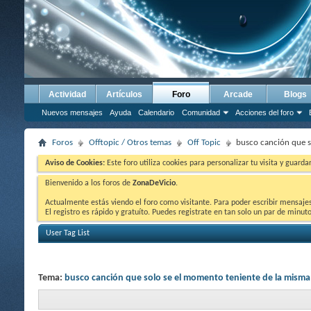
Actividad
Artículos
Foro
Arcade
Blogs
Nuevos mensajes
Ayuda
Calendario
Comunidad
Acciones del foro
Foros
Offtopic / Otros temas
Off Topic
busco canción que s
Aviso de Cookies:
Este foro utiliza cookies para personalizar tu visita y guard
Bienvenido a los foros de
ZonaDeVicio
.
Actualmente estás viendo el foro como visitante. Para poder escribir mensajes y
El registro es rápido y gratuíto. Puedes registrate en tan solo un par de minu
User Tag List
Tema:
busco canción que solo se el momento teniente de la misma