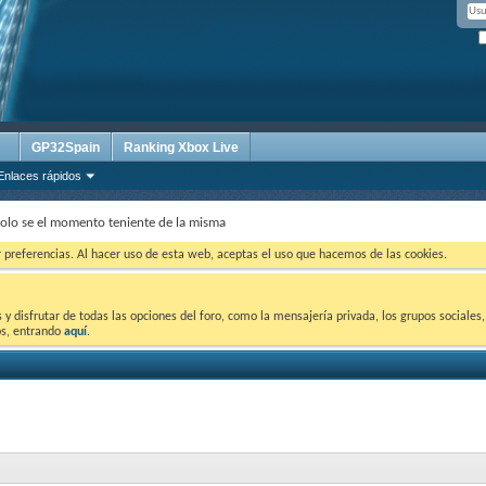
GP32Spain
Ranking Xbox Live
Enlaces rápidos
olo se el momento teniente de la misma
ar preferencias. Al hacer uso de esta web, aceptas el uso que hacemos de las cookies.
 disfrutar de todas las opciones del foro, como la mensajería privada, los grupos sociales, 
tos, entrando
aquí
.