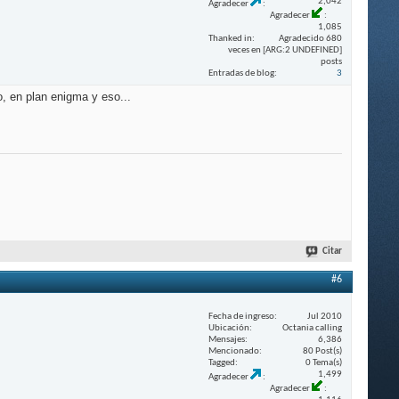
2,042
Agradecer
Agradecer
1,085
Thanked in
Agradecido 680
veces en [ARG:2 UNDEFINED]
posts
Entradas de blog
3
, en plan enigma y eso...
Citar
#6
Fecha de ingreso
Jul 2010
Ubicación
Octania calling
Mensajes
6,386
Mencionado
80 Post(s)
Tagged
0 Tema(s)
1,499
Agradecer
Agradecer