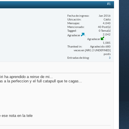
#1
Fecha de ingreso
Jan 2016
Ubicación
Cádiz
Mensajes
4,040
Mencionado
40 Post(s)
Tagged
0 Tema(s)
2,042
Agradecer
Agradecer
1,085
Thanked in
Agradecido 680
veces en [ARG:2 UNDEFINED]
posts
Entradas de blog
3
ri ha aprendido a reirse de mi...
 la perfeccion y el full catapull que te cagas...
 ese nota en la tele