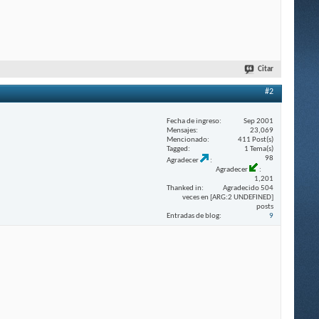
Citar
#2
Fecha de ingreso
Sep 2001
Mensajes
23,069
Mencionado
411 Post(s)
Tagged
1 Tema(s)
98
Agradecer
Agradecer
1,201
Thanked in
Agradecido 504
veces en [ARG:2 UNDEFINED]
posts
Entradas de blog
9