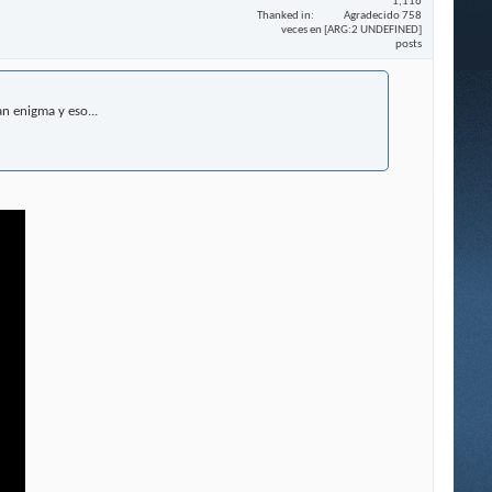
1,116
Thanked in
Agradecido 758
veces en [ARG:2 UNDEFINED]
posts
n enigma y eso...