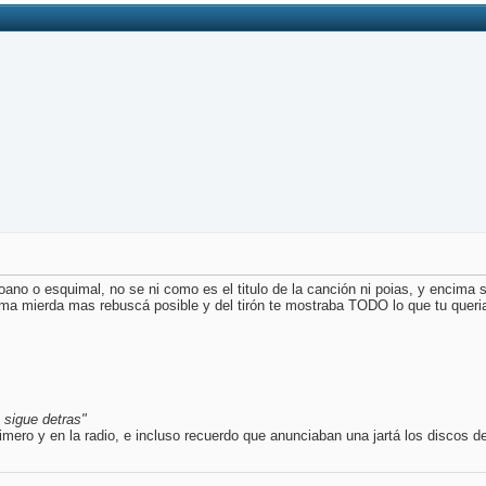
ano o esquimal, no se ni como es el titulo de la canción ni poias, y encima si
a mierda mas rebuscá posible y del tirón te mostraba TODO lo que tu querias a
 sigue detras"
mero y en la radio, e incluso recuerdo que anunciaban una jartá los discos de