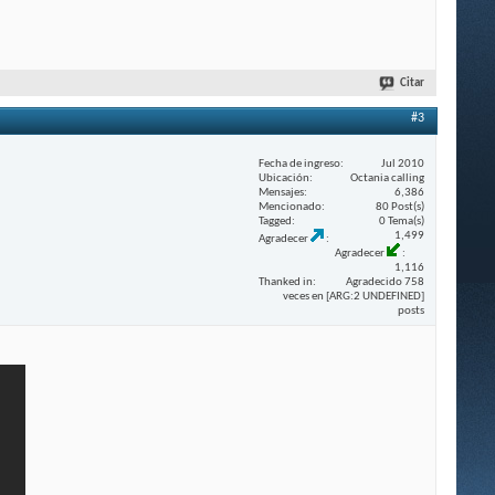
Citar
#3
Fecha de ingreso
Jul 2010
Ubicación
Octania calling
Mensajes
6,386
Mencionado
80 Post(s)
Tagged
0 Tema(s)
1,499
Agradecer
Agradecer
1,116
Thanked in
Agradecido 758
veces en [ARG:2 UNDEFINED]
posts