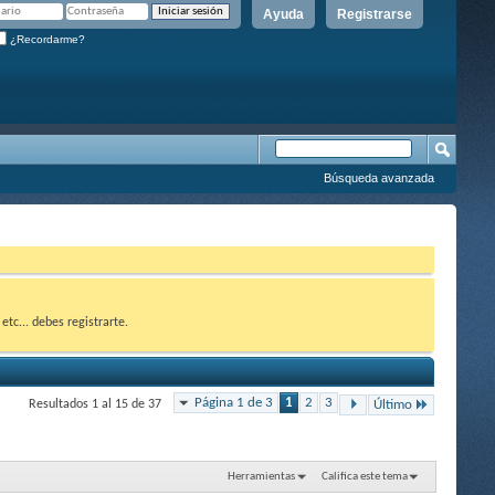
Ayuda
Registrarse
¿Recordarme?
Búsqueda avanzada
etc... debes registrarte.
Página 1 de 3
1
2
3
Resultados 1 al 15 de 37
Último
Herramientas
Califica este tema