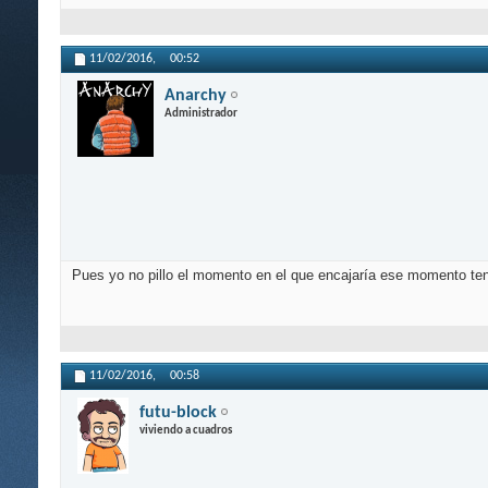
11/02/2016,
00:52
Anarchy
Administrador
Pues yo no pillo el momento en el que encajaría ese momento te
11/02/2016,
00:58
futu-block
viviendo a cuadros