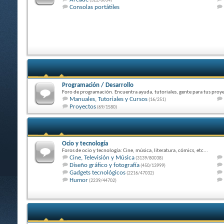
(322/8034)
Consolas portátiles
Programación / Desarrollo
Foro de programación. Encuentra ayuda, tutoriales, gente para tus proye
Manuales, Tutoriales y Cursos
(16/251)
Proyectos
(69/1580)
Ocio y tecnología
Foros de ocio y tecnología: Cine, música, literatura, cómics, etc...
Cine, Televisión y Música
(3139/80038)
Diseño gráfico y fotografía
(450/13999)
Gadgets tecnológicos
(2216/47032)
Humor
(2239/44702)