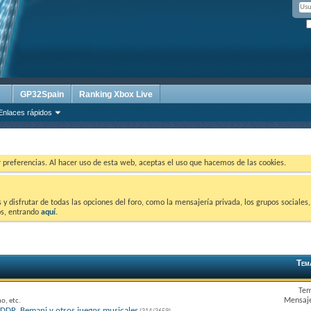
GP32Spain
Ranking Xbox Live
Enlaces rápidos
ar preferencias. Al hacer uso de esta web, aceptas el uso que hacemos de las cookies.
 disfrutar de todas las opciones del foro, como la mensajería privada, los grupos sociales, 
tos, entrando
aquí
.
Tem
Tem
Mensaje
o, etc.
DDR, Bemani y otros juegos musicales