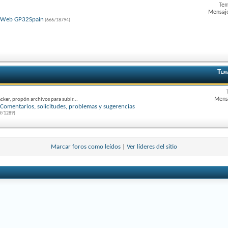
Tem
Mensaje
Web GP32Spain
(666/18794)
Tem
Mensa
cker, propón archivos para subir...
Comentarios, solicitudes, problemas y sugerencias
9/1289)
Marcar foros como leídos
|
Ver líderes del sitio