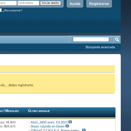
Ayuda
Registrarse
¿Recordarme?
Búsqueda avanzada
etc... debes registrarte.
as / Mensajes
Último mensaje
as: 96,843
-
Atari_2600 wars. Ed.2023
s: 809,675
-
Doom rulando en Doom
-
[Oficial] Z.E.N.E.K.O. Nuevo juego...