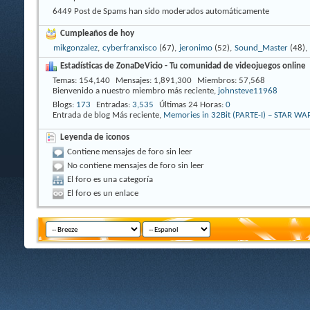
6449 Post de Spams han sido moderados automáticamente
Cumpleaños de hoy
mikgonzalez
,
cyberfranxisco
(67),
jeronimo
(52),
Sound_Master
(48),
Estadísticas de ZonaDeVicio - Tu comunidad de videojuegos online
Temas
154,140
Mensajes
1,891,300
Miembros
57,568
Bienvenido a nuestro miembro más reciente,
johnsteve11968
Blogs
173
Entradas
3,535
Últimas 24 Horas
0
Entrada de blog Más reciente,
Memories in 32Bit (PARTE-I) – STAR W
Leyenda de iconos
Contiene mensajes de foro sin leer
No contiene mensajes de foro sin leer
El foro es una categoría
El foro es un enlace