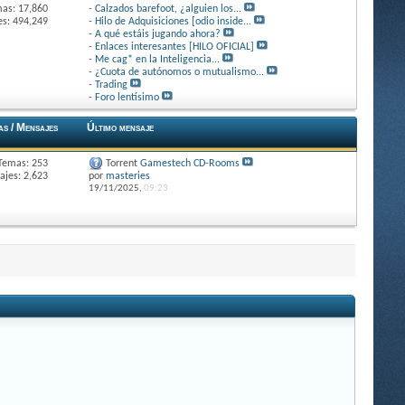
as: 17,860
-
Calzados barefoot, ¿alguien los...
s: 494,249
-
Hilo de Adquisiciones [odio inside...
-
A qué estáis jugando ahora?
-
Enlaces interesantes [HILO OFICIAL]
-
Me cag* en la Inteligencia...
-
¿Cuota de autónomos o mutualismo...
-
Trading
-
Foro lentísimo
as / Mensajes
Último mensaje
Temas: 253
Torrent
Gamestech CD-Rooms
jes: 2,623
por
masteries
19/11/2025,
09:23