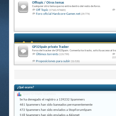
Offtopic / Otros temas
Cualquier otro tema que no entre dentro del resto de foros.
Off Topic
(17165/474681)
Foro oficial Hardcore-Gamer.net
(29/774)
GP32Spain private Tracker
Foros del tracker de GP32Spain. Comenta los tracks, solicita acceso al tra
Últimos torrents
(119/799)
(11
Proposiciones para subir
(15/535)
¿Qué ocurre?
Spam-O-Matic Statistics
Se ha denegado el registro a 139232 Spammers
461 Spammers han sido baneados permanentemente
472 Spammers han sido enviados a StopForumSpam
518 Spammers han sido enviados a Akismet