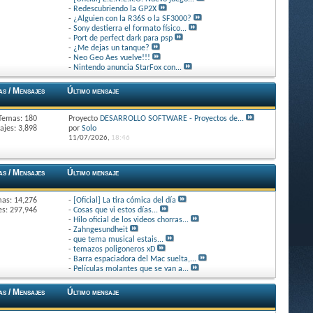
-
Redescubriendo la GP2X
-
¿Alguien con la R36S o la SF3000?
-
Sony destierra el formato físico...
-
Port de perfect dark para psp
-
¿Me dejas un tanque?
-
Neo Geo Aes vuelve!!!
-
Nintendo anuncia StarFox con...
as / Mensajes
Último mensaje
Temas: 180
Proyecto
DESARROLLO SOFTWARE - Proyectos de...
jes: 3,898
por
Solo
11/07/2026,
18:46
as / Mensajes
Último mensaje
as: 14,276
-
[Oficial] La tira cómica del día
s: 297,946
-
Cosas que vi estos días...
-
Hilo oficial de los videos chorras...
-
Zahngesundheit
-
que tema musical estais...
-
temazos poligoneros xD
-
Barra espaciadora del Mac suelta,...
-
Películas molantes que se van a...
as / Mensajes
Último mensaje