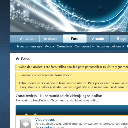
Actividad
Artículos
Foro
Arcade
Blogs
Nuevos mensajes
Ayuda
Calendario
Comunidad
Acciones del foro
Foros
Aviso de Cookies:
Este foro utiliza cookies para personalizar tu visita y guard
Bienvenido a los foros de
ZonaDeVicio
.
Actualmente estás viendo el foro como visitante. Para poder escribir mensajes y
El registro es rápido y gratuíto. Puedes registrate en tan solo un par de minu
ZonaDeVicio - Tu comunidad de videojuegos online
Bienvenido a ZonaDeVicio - Tu comunidad de videojuegos online.
Videojuegos
Foro de videojuegos. Videoconsolas, reviews, comentarios, coleccionism
Arcade