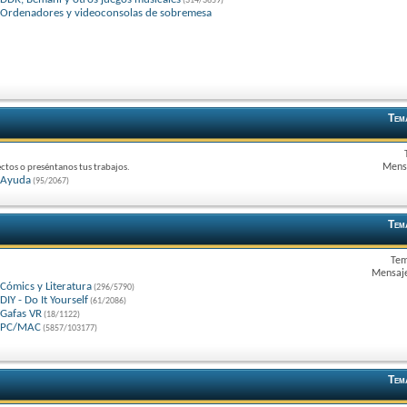
(314/3659)
Ordenadores y videoconsolas de sobremesa
Tem
Mensa
ctos o preséntanos tus trabajos.
Ayuda
(95/2067)
Tem
Tem
Mensaje
Cómics y Literatura
(296/5790)
DIY - Do It Yourself
(61/2086)
Gafas VR
(18/1122)
PC/MAC
(5857/103177)
Tem