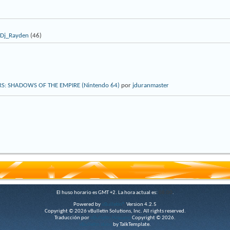
Dj_Rayden
(46)
ARS: SHADOWS OF THE EMPIRE (Nintendo 64)
por
jduranmaster
El huso horario es GMT +2. La hora actual es:
08:00
.
Powered by
vBulletin®
Version 4.2.5
Copyright © 2026 vBulletin Solutions, Inc. All rights reserved.
Traducción por
vBulletin Hispano
Copyright © 2026.
vBulletin skins
by TalkTemplate.