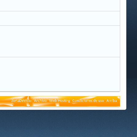
ZonaDeVicio
Archivo
Web Hosting
Condiciones de uso
Arriba