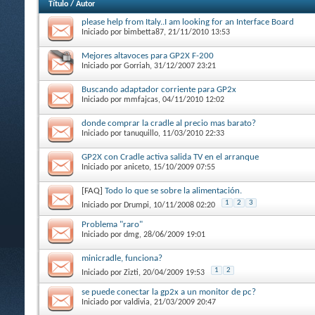
Título
/
Autor
please help from Italy..I am looking for an Interface Board
Iniciado por
bimbetta87
, 21/11/2010 13:53
Mejores altavoces para GP2X F-200
Iniciado por
Gorriah
, 31/12/2007 23:21
Buscando adaptador corriente para GP2x
Iniciado por
mmfajcas
, 04/11/2010 12:02
donde comprar la cradle al precio mas barato?
Iniciado por
tanuquillo
, 11/03/2010 22:33
GP2X con Cradle activa salida TV en el arranque
Iniciado por
aniceto
, 15/10/2009 07:55
[FAQ]
Todo lo que se sobre la alimentación.
1
2
3
Iniciado por
Drumpi
, 10/11/2008 02:20
Problema "raro"
Iniciado por
dmg
, 28/06/2009 19:01
minicradle, funciona?
1
2
Iniciado por
Zizti
, 20/04/2009 19:53
se puede conectar la gp2x a un monitor de pc?
Iniciado por
valdivia
, 21/03/2009 20:47