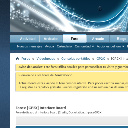
Actividad
Artículos
Foro
Arcade
Blogs
Nuevos mensajes
Ayuda
Calendario
Comunidad
Acciones del foro
Foros
Videojuegos
Consolas portátiles
GP2X
[GP2X] Int
Aviso de Cookies:
Este foro utiliza cookies para personalizar tu visita y guard
Bienvenido a los foros de
ZonaDeVicio
.
Actualmente estás viendo el foro como visitante. Para poder escribir mensajes y
El registro es rápido y gratuíto. Puedes registrate en tan solo un par de minu
Foros:
[GP2X] Interface Board
Foro dedicado al Interface Board (Cradle, Dockstation...) para GP2X.