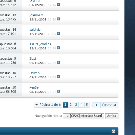
spuestas: 6
Drumpi
itas: 15,552
01/12/2008,
17:46
puestas: 13
joanmarc
itas: 13,495
15/11/2008,
01:35
puestas: 14
valdivia
itas: 17,101
12/11/2008,
23:05
spuestas: 8
asalta_cradles
itas: 10,604
12/11/2008,
20:59
spuestas: 5
Zizti
itas: 11,936
09/11/2008,
22:32
puestas: 10
Drumpi
itas: 13,757
09/11/2008,
17:09
puestas: 50
KenSei
itas: 58,605
08/11/2008,
18:57
Página 1 de 6
1
2
3
4
5
...
Último
Navegación rápida
[GP2X] Interface Board
Arriba