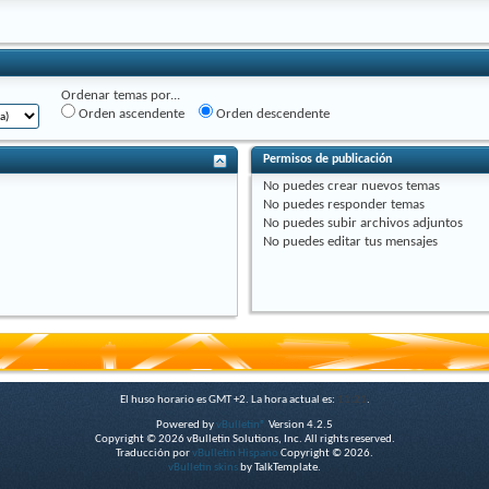
Ordenar temas por...
Orden ascendente
Orden descendente
Permisos de publicación
No puedes
crear nuevos temas
No puedes
responder temas
No puedes
subir archivos adjuntos
No puedes
editar tus mensajes
El huso horario es GMT +2. La hora actual es:
11:21
.
Powered by
vBulletin®
Version 4.2.5
Copyright © 2026 vBulletin Solutions, Inc. All rights reserved.
Traducción por
vBulletin Hispano
Copyright © 2026.
vBulletin skins
by TalkTemplate.