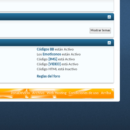
Códigos BB
están
Activo
Los
Emoticonos
están
Activo
Código
[IMG]
está
Activo
Código
[VIDEO]
está
Activo
Código HTML está
Inactivo
Reglas del foro
ZonaDeVicio
Archivo
Web Hosting
Condiciones de uso
Arriba