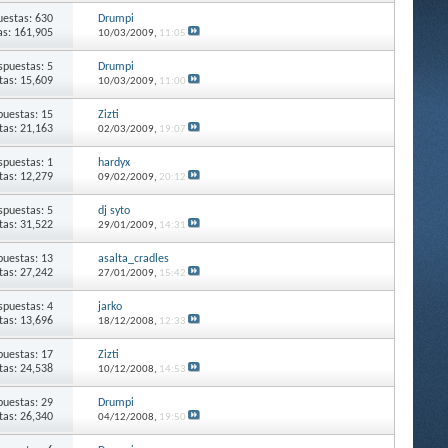
estas: 630
Drumpi
as: 161,905
10/03/2009,
11:05
spuestas: 5
Drumpi
itas: 15,609
10/03/2009,
11:00
puestas: 15
Zizti
itas: 21,163
02/03/2009,
19:07
spuestas: 1
hardyx
itas: 12,279
09/02/2009,
20:12
spuestas: 5
dj syto
itas: 31,522
29/01/2009,
14:31
puestas: 13
asalta_cradles
itas: 27,242
27/01/2009,
15:42
spuestas: 4
jarko
itas: 13,696
18/12/2008,
12:33
puestas: 17
Zizti
itas: 24,538
10/12/2008,
14:53
puestas: 29
Drumpi
itas: 26,340
04/12/2008,
19:50