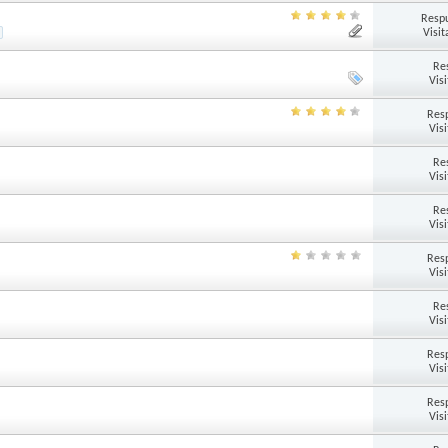
Respu
Visit
Re
Vis
Res
Vis
Re
Vis
Re
Vis
Res
Vis
Re
Vis
Res
Vis
Res
Vis