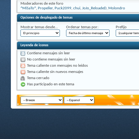
Moderadores de este foro
^MiSaTo^
,
Propeller
,
Puck2099
,
chui
,
JoJo_ReloadeD
,
Molondro
Opciones de desplegado de temas
Mostrar temas desde...
Ordenar temas por:
Prefijo
Leyenda de iconos
Contiene mensajes sin leer
No contiene mensajes sin leer
Tema caliente con mensajes no leídos
Tema caliente sin nuevos mensajes
Tema cerrado
Has participado en este tema