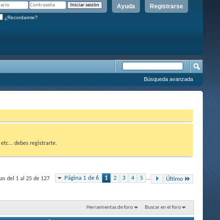
Ayuda
Registrarse
¿Recordarme?
Búsqueda avanzada
etc... debes registrarte.
Página 1 de 6
1
2
3
4
5
...
s del 1 al 25 de 127
Último
Herramientas de foro
Buscar en el foro