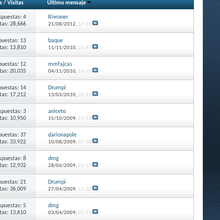
s
/
Visitas
Último mensaje
spuestas: 4
Rivroner
itas: 28,666
21/08/2012,
17:01
puestas: 13
baque
itas: 13,810
11/11/2010,
23:47
puestas: 12
mmfajcas
itas: 20,035
04/11/2010,
14:05
puestas: 14
Drumpi
itas: 17,212
13/03/2010,
20:22
spuestas: 3
aniceto
itas: 10,950
15/10/2009,
15:43
puestas: 37
darionapole
itas: 33,922
10/08/2009,
07:28
spuestas: 8
dmg
itas: 12,932
28/06/2009,
23:17
puestas: 21
Drumpi
itas: 36,009
27/04/2009,
11:20
spuestas: 5
dmg
itas: 13,610
03/04/2009,
07:21