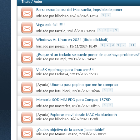
Título
/
Autor
Barra espaciadora del Mac suelta, impsible de poner
1
2
Iniciado por
blindrulo
, 05/07/2026 13:13
Vega epic fail !!!!!
1
2
3
4
Iniciado por
tartalo
, 19/08/2017 13:20
Windows Vs. Linux en 2024 [título clickbait]
1
2
3
4
5
...
11
Iniciado por
josepzin
, 13/11/2024 18:49
¿Es que ni un teclado se puede poner sin que haya problemas?
Iniciado por
Drumpi
, 29/12/2025 14:49
Vita3K Appimage para linux arm64
Iniciado por
Carlos24
, 19/12/2025 15:03
[Ayuda]
Ubuntu para pepino que me he comprao
1
2
Iniciado por
futu-block
, 22/10/2025 16:44
Memoria SODIMM EDO para Compaq 1575D
1
2
Iniciado por
masteries
, 01/10/2025 08:15
[Ayuda]
Explorar movil desde MAC via bluetooth
Iniciado por
blindrulo
, 16/02/2020 15:08
¿Cuales objetivo de la asesor{ia contable?
Iniciado por
ManuelLosano
, 27/08/2025 00:21