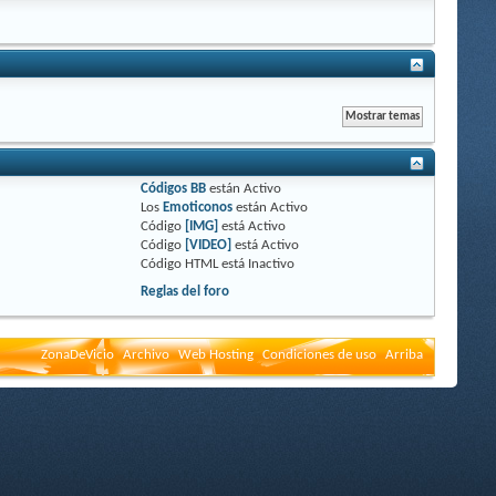
Códigos BB
están
Activo
Los
Emoticonos
están
Activo
Código
[IMG]
está
Activo
Código
[VIDEO]
está
Activo
Código HTML está
Inactivo
Reglas del foro
ZonaDeVicio
Archivo
Web Hosting
Condiciones de uso
Arriba