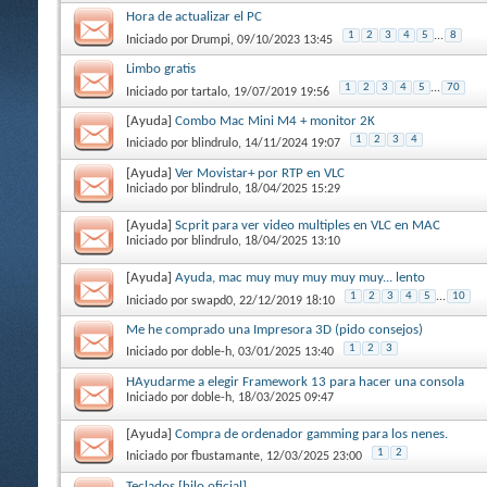
Hora de actualizar el PC
1
2
3
4
5
...
8
Iniciado por
Drumpi
, 09/10/2023 13:45
Limbo gratis
1
2
3
4
5
...
70
Iniciado por
tartalo
, 19/07/2019 19:56
[Ayuda]
Combo Mac Mini M4 + monitor 2K
1
2
3
4
Iniciado por
blindrulo
, 14/11/2024 19:07
[Ayuda]
Ver Movistar+ por RTP en VLC
Iniciado por
blindrulo
, 18/04/2025 15:29
[Ayuda]
Scprit para ver video multiples en VLC en MAC
Iniciado por
blindrulo
, 18/04/2025 13:10
[Ayuda]
Ayuda, mac muy muy muy muy muy... lento
1
2
3
4
5
...
10
Iniciado por
swapd0
, 22/12/2019 18:10
Me he comprado una Impresora 3D (pido consejos)
1
2
3
Iniciado por
doble-h
, 03/01/2025 13:40
HAyudarme a elegir Framework 13 para hacer una consola
Iniciado por
doble-h
, 18/03/2025 09:47
[Ayuda]
Compra de ordenador gamming para los nenes.
1
2
Iniciado por
fbustamante
, 12/03/2025 23:00
Teclados [hilo oficial]