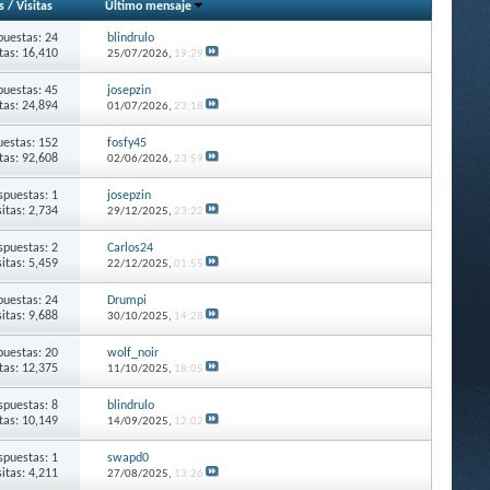
s
/
Visitas
Último mensaje
puestas: 24
blindrulo
itas: 16,410
25/07/2026,
19:29
puestas: 45
josepzin
itas: 24,894
01/07/2026,
23:18
estas: 152
fosfy45
itas: 92,608
02/06/2026,
23:59
spuestas: 1
josepzin
sitas: 2,734
29/12/2025,
23:22
spuestas: 2
Carlos24
sitas: 5,459
22/12/2025,
01:55
puestas: 24
Drumpi
sitas: 9,688
30/10/2025,
14:28
puestas: 20
wolf_noir
itas: 12,375
11/10/2025,
18:05
spuestas: 8
blindrulo
itas: 10,149
14/09/2025,
12:02
spuestas: 1
swapd0
sitas: 4,211
27/08/2025,
13:26