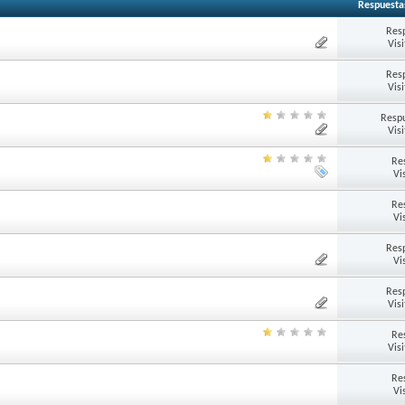
Respuesta
Res
Vis
Res
Vis
Respu
Vis
Re
Vi
Re
Vi
Res
Vi
Res
Vis
Re
Vis
Re
Vi