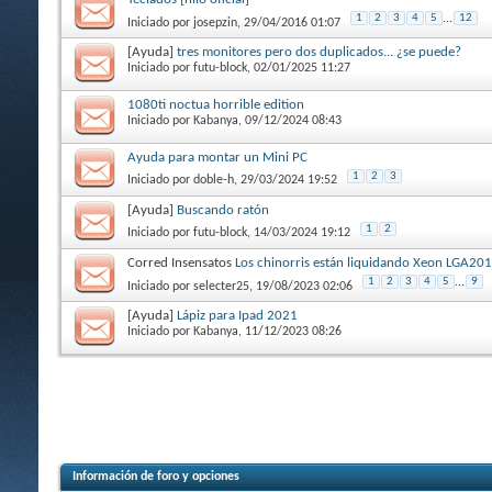
1
2
3
4
5
...
12
Iniciado por
josepzin
, 29/04/2016 01:07
[Ayuda]
tres monitores pero dos duplicados... ¿se puede?
Iniciado por
futu-block
, 02/01/2025 11:27
1080ti noctua horrible edition
Iniciado por
Kabanya
, 09/12/2024 08:43
Ayuda para montar un Mini PC
1
2
3
Iniciado por
doble-h
, 29/03/2024 19:52
[Ayuda]
Buscando ratón
1
2
Iniciado por
futu-block
, 14/03/2024 19:12
Corred Insensatos
Los chinorris están liquidando Xeon LGA20
1
2
3
4
5
...
9
Iniciado por
selecter25
, 19/08/2023 02:06
[Ayuda]
Lápiz para Ipad 2021
Iniciado por
Kabanya
, 11/12/2023 08:26
Información de foro y opciones