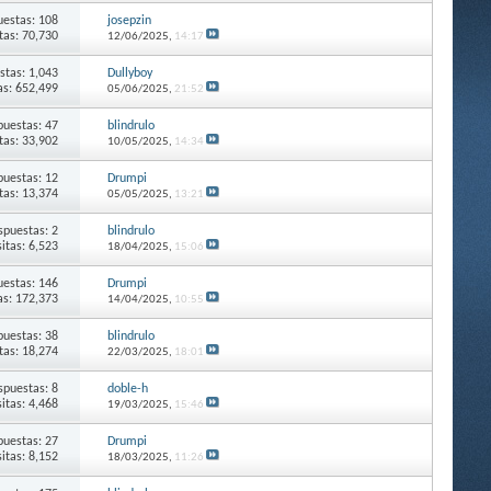
estas: 108
josepzin
itas: 70,730
12/06/2025,
14:17
stas: 1,043
Dullyboy
as: 652,499
05/06/2025,
21:52
puestas: 47
blindrulo
itas: 33,902
10/05/2025,
14:34
puestas: 12
Drumpi
itas: 13,374
05/05/2025,
13:21
spuestas: 2
blindrulo
sitas: 6,523
18/04/2025,
15:06
estas: 146
Drumpi
as: 172,373
14/04/2025,
10:55
puestas: 38
blindrulo
itas: 18,274
22/03/2025,
18:01
spuestas: 8
doble-h
sitas: 4,468
19/03/2025,
15:46
puestas: 27
Drumpi
sitas: 8,152
18/03/2025,
11:26