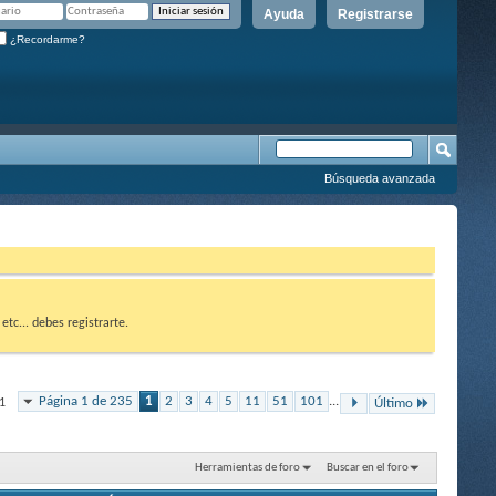
Ayuda
Registrarse
¿Recordarme?
Búsqueda avanzada
etc... debes registrarte.
Página 1 de 235
1
2
3
4
5
11
51
101
...
1
Último
Herramientas de foro
Buscar en el foro