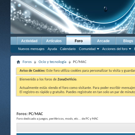
Actividad
Artículos
Foro
Arcade
Blogs
Nuevos mensajes
Ayuda
Calendario
Comunidad
Acciones del foro
Foros
Ocio y tecnología
PC/MAC
Aviso de Cookies:
Este foro utiliza cookies para personalizar tu visita y guard
Bienvenido a los foros de
ZonaDeVicio
.
Actualmente estás viendo el foro como visitante. Para poder escribir mensajes y
El registro es rápido y gratuíto. Puedes registrate en tan solo un par de minu
Foros:
PC/MAC
Foro dedicado a juegos, periféricos, mods, etc... de PC y MAC