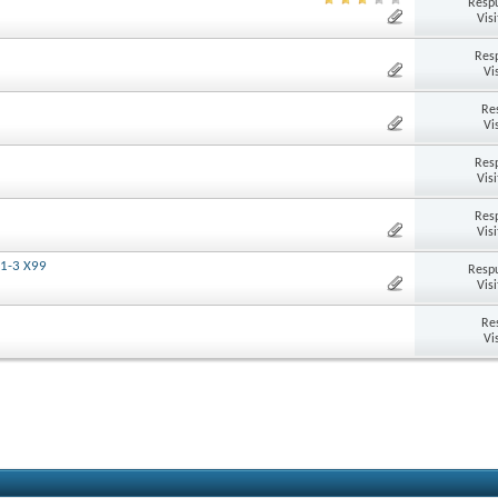
Respu
Vis
Res
Vi
Re
Vi
Res
Vis
Res
Vis
11-3 X99
Respu
Vis
Re
Vi