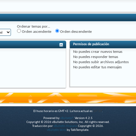
Ordenar temas por...
Orden ascendente
Orden descendente
Permisos de publicación
No puedes
crear nuevos temas
No puedes
responder temas
No puedes
subir archivos adjuntos
No puedes
editar tus mensajes
El huso horario es GMT +2. La hora actual es:
07:27
.
Powered by
vBulletin®
Version 4.2.5
Copyright © 2026 vBulletin Solutions, Inc. All rights reserved.
Traducción por
vBulletin Hispano
Copyright © 2026.
vBulletin skins
by TalkTemplate.