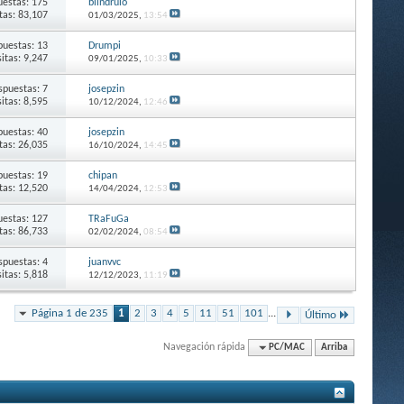
estas: 175
blindrulo
itas: 83,107
01/03/2025,
13:54
puestas: 13
Drumpi
sitas: 9,247
09/01/2025,
10:33
spuestas: 7
josepzin
sitas: 8,595
10/12/2024,
12:46
puestas: 40
josepzin
itas: 26,035
16/10/2024,
14:45
puestas: 19
chipan
itas: 12,520
14/04/2024,
12:53
estas: 127
TRaFuGa
itas: 86,733
02/02/2024,
08:54
spuestas: 4
juanvvc
sitas: 5,818
12/12/2023,
11:19
Página 1 de 235
1
2
3
4
5
11
51
101
...
Último
Navegación rápida
PC/MAC
Arriba