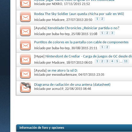
Iniciado por
NEKRO
, 17/11/2015 21:52
Rodea The Sky Soldier (aun queda chicha por salir en Wii)
1
2
Iniciado por
Madcore
, 27/07/2013 20:50
[Ayuda]
Xenoblade Chronicles ¿Reiniciar partida o no?
1
2
3
Iniciado por
buba-ho-tep
, 25/08/2015 11:08
Puntitos de colores en la pantalla con cable de componentes
1
2
Iniciado por
buba-ho-tep
, 30/08/2015 21:11
[Hype]
Nintendont de Crediar - Carga de juegos de GC desde di
1
2
3
4
5
...
11
Iniciado por
Madcore
, 18/07/2013 06:03
[Ayuda]
se me atoro la sd D:
Iniciado por
ewoodsarkensaw
, 04/07/2015 23:35
Diagrama de radiación de una antena (datasheet)
Iniciado por
acma19
, 22/06/2015 06:46
Información de foro y opciones