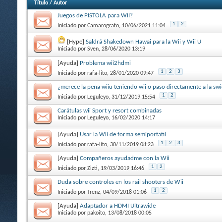
Título
/
Autor
Juegos de PISTOLA para WII?
1
2
Iniciado por
Camarografo
, 10/06/2021 11:04
[Hype]
Saldrá Shakedown Hawai para la Wii y Wii U
Iniciado por
Sven
, 28/06/2020 13:19
[Ayuda]
Problema wii2hdmi
1
2
3
Iniciado por
rafa-lito
, 28/01/2020 09:47
¿merece la pena wiiu teniendo wii o paso directamente a la swi
1
2
Iniciado por
Leguleyo
, 31/12/2019 15:54
Carátulas wii Sport y resort combinadas
Iniciado por
Leguleyo
, 16/02/2020 14:17
[Ayuda]
Usar la Wii de forma semiportatil
1
2
3
Iniciado por
rafa-lito
, 30/11/2019 08:23
[Ayuda]
Compañeros ayudadme con la Wii
1
2
Iniciado por
Zizti
, 19/03/2019 16:46
Duda sobre controles en los rail shooters de Wii
1
2
Iniciado por
Trenz
, 04/09/2018 01:06
[Ayuda]
Adaptador a HDMI Ultrawide
Iniciado por
pakoito
, 13/08/2018 00:05