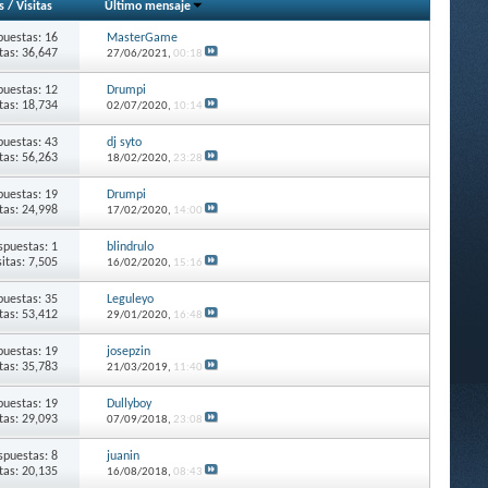
s
/
Visitas
Último mensaje
puestas: 16
MasterGame
itas: 36,647
27/06/2021,
00:18
puestas: 12
Drumpi
itas: 18,734
02/07/2020,
10:14
puestas: 43
dj syto
itas: 56,263
18/02/2020,
23:28
puestas: 19
Drumpi
itas: 24,998
17/02/2020,
14:00
spuestas: 1
blindrulo
sitas: 7,505
16/02/2020,
15:16
puestas: 35
Leguleyo
itas: 53,412
29/01/2020,
16:48
puestas: 19
josepzin
itas: 35,783
21/03/2019,
11:40
puestas: 19
Dullyboy
itas: 29,093
07/09/2018,
23:08
spuestas: 8
juanin
itas: 20,135
16/08/2018,
08:43