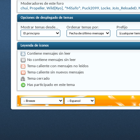
Moderadores de este foro
chui
,
Propeller
,
Wild[Kyo]
,
^MiSaTo^
,
Puck2099
,
Locke
,
JoJo_ReloadeD
,
Opciones de desplegado de temas
Mostrar temas desde...
Ordenar temas por:
Prefijo
Leyenda de iconos
Contiene mensajes sin leer
No contiene mensajes sin leer
Tema caliente con mensajes no leídos
Tema caliente sin nuevos mensajes
Tema cerrado
Has participado en este tema