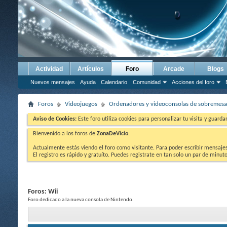
Actividad
Artículos
Foro
Arcade
Blogs
Nuevos mensajes
Ayuda
Calendario
Comunidad
Acciones del foro
Foros
Videojuegos
Ordenadores y videoconsolas de sobremesa
Aviso de Cookies:
Este foro utiliza cookies para personalizar tu visita y guard
Bienvenido a los foros de
ZonaDeVicio
.
Actualmente estás viendo el foro como visitante. Para poder escribir mensajes y
El registro es rápido y gratuíto. Puedes registrate en tan solo un par de minu
Foros:
Wii
Foro dedicado a la nueva consola de Nintendo.