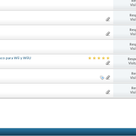
Re
Vis
Res
Vis
Res
Vis
Res
Vis
sco para Wii y WiiU
Respu
Visit
Re
Vis
Re
Vis