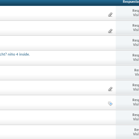
Respuesta
Res
Vis
Res
Vis
Res
Vis
cht? niño 4 inside.
Res
Vis
Re
Vi
Res
Vis
Res
Vis
Res
Vis
Re
Vis