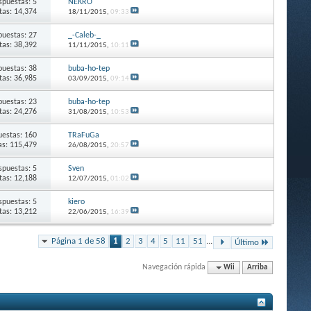
spuestas: 5
NEKRO
itas: 14,374
18/11/2015,
09:33
puestas: 27
_-Caleb-_
itas: 38,392
11/11/2015,
10:11
puestas: 38
buba-ho-tep
itas: 36,985
03/09/2015,
09:14
puestas: 23
buba-ho-tep
itas: 24,276
31/08/2015,
10:53
estas: 160
TRaFuGa
as: 115,479
26/08/2015,
20:57
spuestas: 5
Sven
itas: 12,188
12/07/2015,
01:02
spuestas: 5
kiero
itas: 13,212
22/06/2015,
16:39
Página 1 de 58
1
2
3
4
5
11
51
...
Último
Navegación rápida
Wii
Arriba