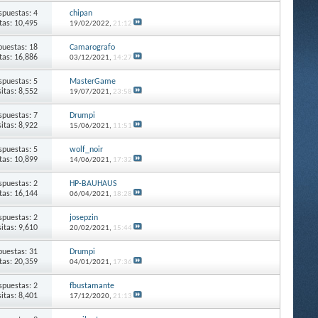
spuestas: 4
chipan
itas: 10,495
19/02/2022,
21:12
puestas: 18
Camarografo
itas: 16,886
03/12/2021,
14:27
spuestas: 5
MasterGame
sitas: 8,552
19/07/2021,
23:58
spuestas: 7
Drumpi
sitas: 8,922
15/06/2021,
11:51
spuestas: 5
wolf_noir
itas: 10,899
14/06/2021,
17:32
spuestas: 2
HP-BAUHAUS
itas: 16,144
06/04/2021,
18:28
spuestas: 2
josepzin
sitas: 9,610
20/02/2021,
15:44
puestas: 31
Drumpi
itas: 20,359
04/01/2021,
17:36
spuestas: 2
fbustamante
sitas: 8,401
17/12/2020,
21:13