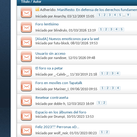
Título
/
Autor
Adherido:
Manifiesto: En defensa de los derechos fundament
1
2
3
4
5
...
9
Iniciado por
Anarchy
, 03/12/2009 15:05
Foro lentísimo
1
2
3
4
5
Iniciado por
blindrulo
, 01/03/2026 13:19
[AiudA] Nuevos emoticonos para la wel
Iniciado por
futu-block
, 08/02/2026 19:53
Usuario sin acceso
Iniciado por
nandove
, 12/01/2026 09:48
El foro va a petar
1
2
3
4
Iniciado por
_-Caleb-_
, 11/10/2019 21:18
Foro en moviles con Tapatalk
1
2
3
4
Iniciado por
Mariner_I
, 09/06/2010 09:55
Resetear contraseña
1
2
Iniciado por
doble-h
, 12/03/2023 16:09
Espacio en los álbumes del foro
Iniciado por
Drumpi
, 10/01/2023 13:53
Feliz 2023!!! Perronas xD...
1
2
Iniciado por
wolf_noir
, 01/01/2023 00:23