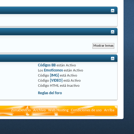
Códigos BB
están
Activo
Los
Emoticonos
están
Activo
Código
[IMG]
está
Activo
Código
[VIDEO]
está
Activo
Código HTML está
Inactivo
Reglas del foro
ZonaDeVicio
Archivo
Web Hosting
Condiciones de uso
Arriba