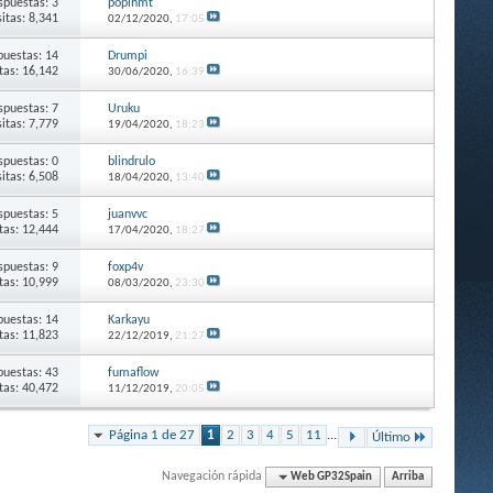
spuestas: 3
popihmt
sitas: 8,341
02/12/2020,
17:05
puestas: 14
Drumpi
itas: 16,142
30/06/2020,
16:39
spuestas: 7
Uruku
sitas: 7,779
19/04/2020,
18:23
spuestas: 0
blindrulo
sitas: 6,508
18/04/2020,
13:40
spuestas: 5
juanvvc
itas: 12,444
17/04/2020,
18:27
spuestas: 9
foxp4v
itas: 10,999
08/03/2020,
23:30
puestas: 14
Karkayu
itas: 11,823
22/12/2019,
21:27
puestas: 43
fumaflow
itas: 40,472
11/12/2019,
20:05
Página 1 de 27
1
2
3
4
5
11
...
Último
Navegación rápida
Web GP32Spain
Arriba