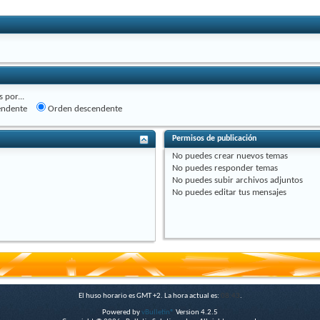
 por...
endente
Orden descendente
Permisos de publicación
No puedes
crear nuevos temas
No puedes
responder temas
No puedes
subir archivos adjuntos
No puedes
editar tus mensajes
El huso horario es GMT +2. La hora actual es:
08:43
.
Powered by
vBulletin®
Version 4.2.5