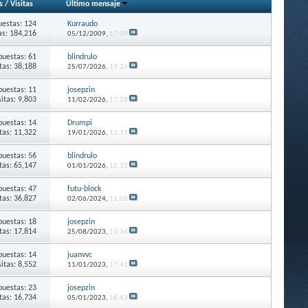
s
/
Visitas
Último mensaje
estas: 124
Kurraudo
as: 184,216
05/12/2009,
17:09
puestas: 61
blindrulo
itas: 38,188
25/07/2026,
19:26
puestas: 11
josepzin
sitas: 9,803
11/02/2026,
17:28
puestas: 14
Drumpi
itas: 11,322
19/01/2026,
11:11
puestas: 56
blindrulo
itas: 65,147
01/01/2026,
12:13
puestas: 47
futu-block
itas: 36,827
02/06/2024,
11:08
puestas: 18
josepzin
itas: 17,814
25/08/2023,
13:34
puestas: 14
juanvvc
sitas: 8,552
11/01/2023,
17:41
puestas: 23
josepzin
itas: 16,734
05/01/2023,
18:43