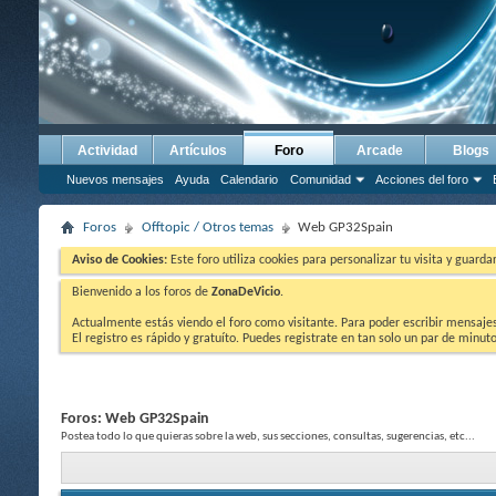
Actividad
Artículos
Foro
Arcade
Blogs
Nuevos mensajes
Ayuda
Calendario
Comunidad
Acciones del foro
Foros
Offtopic / Otros temas
Web GP32Spain
Aviso de Cookies:
Este foro utiliza cookies para personalizar tu visita y guard
Bienvenido a los foros de
ZonaDeVicio
.
Actualmente estás viendo el foro como visitante. Para poder escribir mensajes y
El registro es rápido y gratuíto. Puedes registrate en tan solo un par de minu
Foros:
Web GP32Spain
Postea todo lo que quieras sobre la web, sus secciones, consultas, sugerencias, etc...