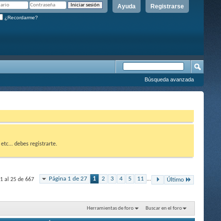
Ayuda
Registrarse
¿Recordarme?
Búsqueda avanzada
etc... debes registrarte.
Página 1 de 27
1
2
3
4
5
11
...
1 al 25 de 667
Último
Herramientas de foro
Buscar en el foro