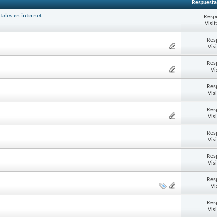
Respuesta
ales en internet
Respu
Visit
Res
Vis
Res
Vi
Res
Vis
Res
Vis
Res
Vis
Res
Vis
Res
Vi
Res
Vis