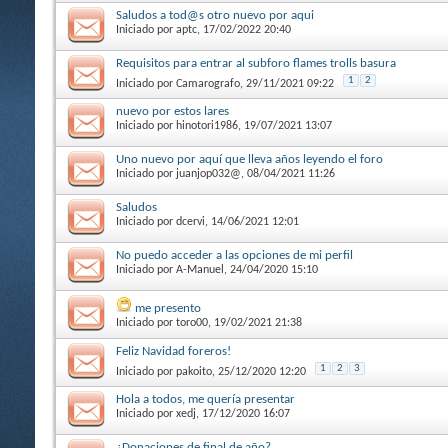
Saludos a tod@s otro nuevo por aqui
Iniciado por
aptc
, 17/02/2022 20:40
Requisitos para entrar al subforo flames trolls basura
1
2
Iniciado por
Camarografo
, 29/11/2021 09:22
nuevo por estos lares
Iniciado por
hinotori1986
, 19/07/2021 13:07
Uno nuevo por aquí que lleva años leyendo el foro
Iniciado por
juanjop032@
, 08/04/2021 11:26
Saludos
Iniciado por
dcervi
, 14/06/2021 12:01
No puedo acceder a las opciones de mi perfil
Iniciado por
A-Manuel
, 24/04/2020 15:10
me presento
Iniciado por
toro00
, 19/02/2021 21:38
Feliz Navidad foreros!
1
2
3
Iniciado por
pakoito
, 25/12/2020 12:20
Hola a todos, me quería presentar
Iniciado por
xedj
, 17/12/2020 16:07
¿Donaciones de final de año?