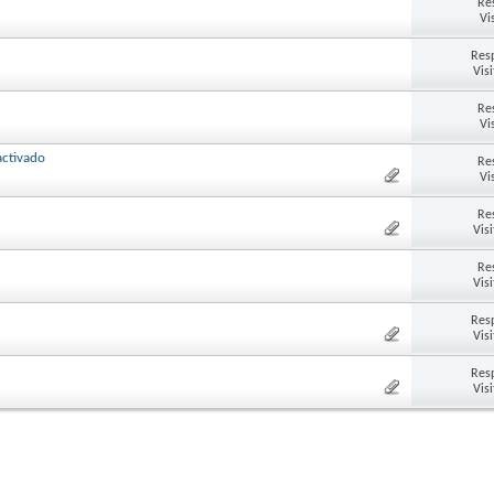
Re
Vi
Res
Vis
Re
Vi
activado
Re
Vi
Re
Vis
Re
Vis
Res
Vis
Res
Vis