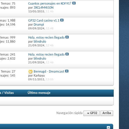
Temas: 75
Cuantos personajes en KOF91?
sajes: 893
por
3XCL4M4t10N
13/05/2015,
11:46
mas: 1,988
GP32 Card casino v1.1
es: 14,596
por
Drumpi
09/09/2024,
12:48
Temas: 999
Hola, estoy recien llegado
es: 11,860
por
blindrulo
21/09/2024,
12:46
Temas: 241
Hola, estoy recien llegado
jes: 2,632
por
blindrulo
21/09/2024,
12:46
Temas: 27
Bennugd - Dreamcast
sajes: 145
por Karkayu
09/11/2011,
13:05
s
/
Visitas
Último mensaje
Navegación rápida
GP32
Arriba