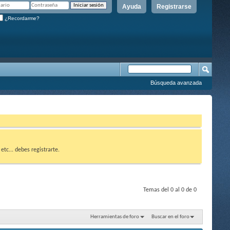
Ayuda
Registrarse
¿Recordarme?
Búsqueda avanzada
etc... debes registrarte.
Temas del 0 al 0 de 0
Herramientas de foro
Buscar en el foro