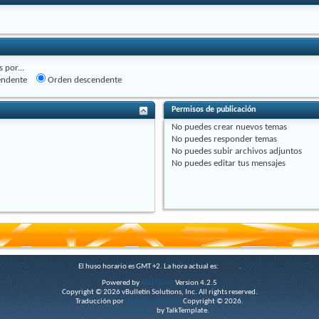
 por...
endente
Orden descendente
Permisos de publicación
No puedes
crear nuevos temas
No puedes
responder temas
No puedes
subir archivos adjuntos
No puedes
editar tus mensajes
El huso horario es GMT +2. La hora actual es:
15:27
.
Powered by
vBulletin®
Version 4.2.5
Copyright © 2026 vBulletin Solutions, Inc. All rights reserved.
Traducción por
vBulletin Hispano
Copyright © 2026.
vBulletin skins
by TalkTemplate.