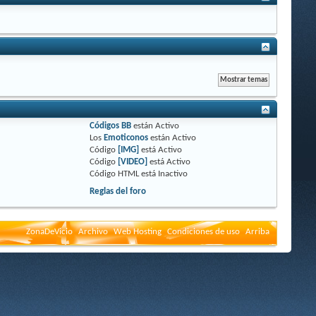
Códigos BB
están
Activo
Los
Emoticonos
están
Activo
Código
[IMG]
está
Activo
Código
[VIDEO]
está
Activo
Código HTML está
Inactivo
Reglas del foro
ZonaDeVicio
Archivo
Web Hosting
Condiciones de uso
Arriba