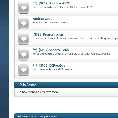
[GP32] Soporte KOF91
Foros de soporte para el port del KOF91 para GP32.
Noticias GP32
Noticias de la web sobre GP32.
[GP32] Programación
Dudas, consultas, utilidades, librerías... Todo lo que necesites para pro
[GP32] Soporte Fenix
Foros de soporte y programación para el port del Fenix para GP32.
[GP32] DCFreeDev
Foro de soporte para el DCFreeDev.
Título
/
Autor
No hay mensajes en este foro.
Información de foro y opciones