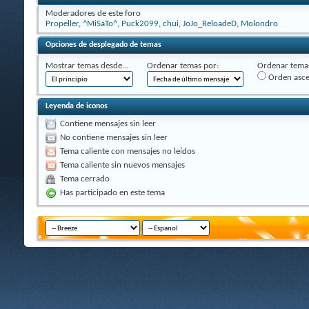
Moderadores de este foro
Propeller
,
^MiSaTo^
,
Puck2099
,
chui
,
JoJo_ReloadeD
,
Molondro
Opciones de desplegado de temas
Mostrar temas desde...
Ordenar temas por:
Ordenar temas
Orden asc
Leyenda de iconos
Contiene mensajes sin leer
No contiene mensajes sin leer
Tema caliente con mensajes no leídos
Tema caliente sin nuevos mensajes
Tema cerrado
Has participado en este tema