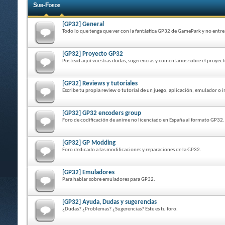
Sub-Foros
[GP32] General
Todo lo que tenga que ver con la fantástica GP32 de GamePark y no entre 
[GP32] Proyecto GP32
Postead aquí vuestras dudas, sugerencias y comentarios sobre el proyect
[GP32] Reviews y tutoriales
Escribe tu propia review o tutorial de un juego, aplicación, emulador o 
[GP32] GP32 encoders group
Foro de codificación de anime no licenciado en España al formato GP32.
[GP32] GP Modding
Foro dedicado a las modificaciones y reparaciones de la GP32.
[GP32] Emuladores
Para hablar sobre emuladores para GP32.
[GP32] Ayuda, Dudas y sugerencias
¿Dudas? ¿Problemas? ¿Sugerencias? Este es tu foro.