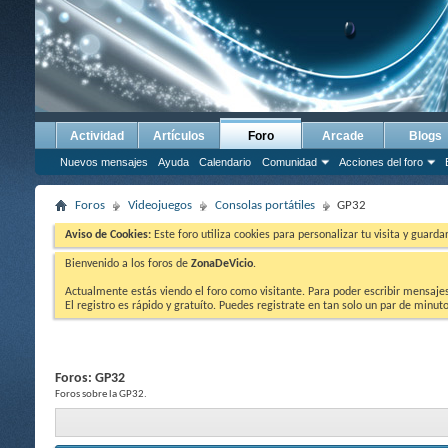
Actividad
Artículos
Foro
Arcade
Blogs
Nuevos mensajes
Ayuda
Calendario
Comunidad
Acciones del foro
Foros
Videojuegos
Consolas portátiles
GP32
Aviso de Cookies:
Este foro utiliza cookies para personalizar tu visita y guard
Bienvenido a los foros de
ZonaDeVicio
.
Actualmente estás viendo el foro como visitante. Para poder escribir mensajes y
El registro es rápido y gratuíto. Puedes registrate en tan solo un par de minu
Foros:
GP32
Foros sobre la GP32.