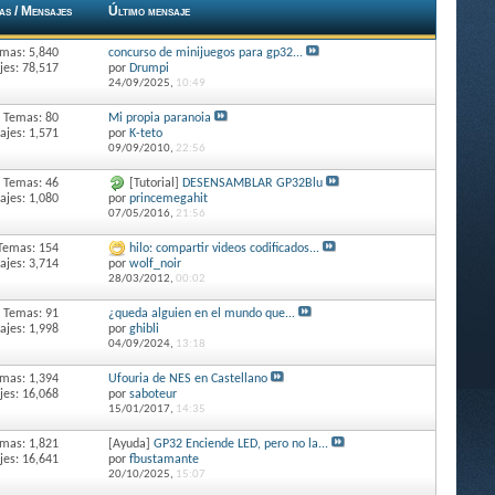
as / Mensajes
Último mensaje
mas: 5,840
concurso de minijuegos para gp32...
es: 78,517
por
Drumpi
24/09/2025,
10:49
Temas: 80
Mi propia paranoia
jes: 1,571
por
K-teto
09/09/2010,
22:56
Temas: 46
[Tutorial]
DESENSAMBLAR GP32Blu
jes: 1,080
por
princemegahit
07/05/2016,
21:56
Temas: 154
hilo: compartir videos codificados...
jes: 3,714
por
wolf_noir
28/03/2012,
00:02
Temas: 91
¿queda alguien en el mundo que...
jes: 1,998
por
ghibli
04/09/2024,
13:18
mas: 1,394
Ufouria de NES en Castellano
es: 16,068
por
saboteur
15/01/2017,
14:35
mas: 1,821
[Ayuda]
GP32 Enciende LED, pero no la...
es: 16,641
por
fbustamante
20/10/2025,
15:07