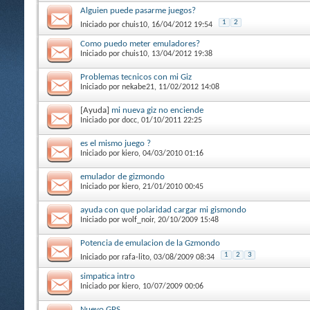
Alguien puede pasarme juegos?
1
2
Iniciado por
chuis10
, 16/04/2012 19:54
Como puedo meter emuladores?
Iniciado por
chuis10
, 13/04/2012 19:38
Problemas tecnicos con mi Giz
Iniciado por
nekabe21
, 11/02/2012 14:08
[Ayuda]
mi nueva giz no enciende
Iniciado por
docc
, 01/10/2011 22:25
es el mismo juego ?
Iniciado por
kiero
, 04/03/2010 01:16
emulador de gizmondo
Iniciado por
kiero
, 21/01/2010 00:45
ayuda con que polaridad cargar mi gismondo
Iniciado por
wolf_noir
, 20/10/2009 15:48
Potencia de emulacion de la Gzmondo
1
2
3
Iniciado por
rafa-lito
, 03/08/2009 08:34
simpatica intro
Iniciado por
kiero
, 10/07/2009 00:06
Nuevo GPS.