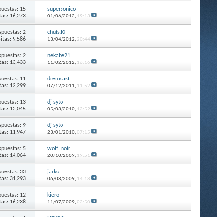
puestas: 15
supersonico
itas: 16,273
01/06/2012,
19:13
spuestas: 2
chuis10
sitas: 9,586
13/04/2012,
20:44
spuestas: 2
nekabe21
itas: 13,433
11/02/2012,
16:16
puestas: 11
dremcast
itas: 12,299
07/12/2011,
11:52
puestas: 13
dj syto
itas: 12,045
05/03/2010,
13:52
spuestas: 9
dj syto
itas: 11,947
23/01/2010,
07:15
spuestas: 5
wolf_noir
itas: 14,064
20/10/2009,
19:51
puestas: 33
jarko
itas: 31,293
06/08/2009,
14:18
puestas: 12
kiero
itas: 16,238
11/07/2009,
03:50