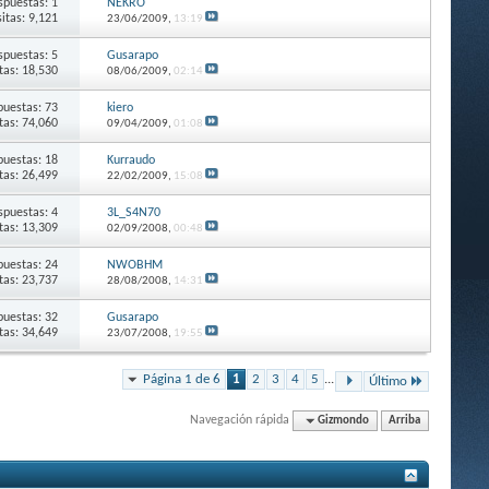
spuestas: 1
NEKRO
sitas: 9,121
23/06/2009,
13:19
spuestas: 5
Gusarapo
itas: 18,530
08/06/2009,
02:14
puestas: 73
kiero
itas: 74,060
09/04/2009,
01:08
puestas: 18
Kurraudo
itas: 26,499
22/02/2009,
15:08
spuestas: 4
3L_S4N70
itas: 13,309
02/09/2008,
00:48
puestas: 24
NWOBHM
itas: 23,737
28/08/2008,
14:31
puestas: 32
Gusarapo
itas: 34,649
23/07/2008,
19:55
Página 1 de 6
1
2
3
4
5
...
Último
Navegación rápida
Gizmondo
Arriba