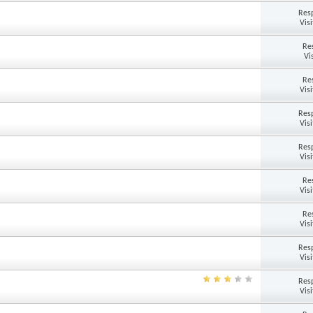
Res
Vis
Re
Vi
Re
Vis
Res
Vis
Res
Vis
Re
Vis
Re
Vis
Res
Vis
Res
Vis