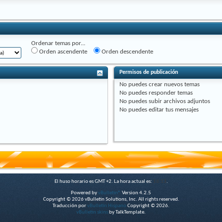
Ordenar temas por...
Orden ascendente
Orden descendente
Permisos de publicación
No puedes
crear nuevos temas
No puedes
responder temas
No puedes
subir archivos adjuntos
No puedes
editar tus mensajes
El huso horario es GMT +2. La hora actual es:
16:13
.
Powered by
vBulletin®
Version 4.2.5
Copyright © 2026 vBulletin Solutions, Inc. All rights reserved.
Traducción por
vBulletin Hispano
Copyright © 2026.
vBulletin skins
by TalkTemplate.