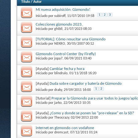
Título
/
Autor
Mi nueva adquisición: Gizmondo!
1
2
3
Iniciado por
subiroff
, 11/07/2010 19:58
Colecciones gizmondo 2023.
Iniciado por
ghibli
, 21/07/2023 08:33
[TUTORIAL]: Cómo resucitar una Gizmondo
Iniciado por
NEKRO
, 30/05/2007 00:12
Gizmondo Control Center (by Firefly)
Iniciado por
jopa7
, 06/09/2021 03:40
[Ayuda]
Cambiar fecha y hora
Iniciado por
blindrulo
, 01/11/2018 16:20
[Ayuda]
Duda sobre cargador y batería de Gizmondo
1
2
Iniciado por
draky
, 29/09/2011 16:00
[Tutorial]
Preparar la Gizmondo para usar todos lo juegos/apli
Iniciado por
jarko
, 22/04/2013 10:35
[Ayuda]
¿Como y donde se ponen las "pre-release" en la SD?
Iniciado por
Theocrazy
, 02/04/2013 22:00
internet en gizmondo con vodafone
Iniciado por
dremcast
, 07/12/2011 01:24