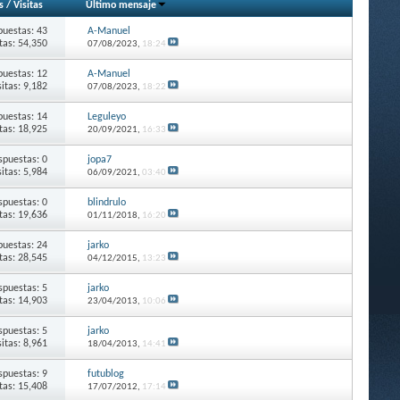
s
/
Visitas
Último mensaje
puestas: 43
A-Manuel
itas: 54,350
07/08/2023,
18:24
puestas: 12
A-Manuel
sitas: 9,182
07/08/2023,
18:22
puestas: 14
Leguleyo
itas: 18,925
20/09/2021,
16:33
spuestas: 0
jopa7
sitas: 5,984
06/09/2021,
03:40
spuestas: 0
blindrulo
itas: 19,636
01/11/2018,
16:20
puestas: 24
jarko
itas: 28,545
04/12/2015,
13:23
spuestas: 5
jarko
itas: 14,903
23/04/2013,
10:06
spuestas: 5
jarko
sitas: 8,961
18/04/2013,
14:41
spuestas: 9
futublog
itas: 15,408
17/07/2012,
17:14