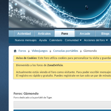
Actividad
Artículos
Foro
Arcade
Blogs
Nuevos mensajes
Ayuda
Calendario
Comunidad
Acciones del foro
Foros
Videojuegos
Consolas portátiles
Gizmondo
Aviso de Cookies:
Este foro utiliza cookies para personalizar tu visita y guard
Bienvenido a los foros de
ZonaDeVicio
.
Actualmente estás viendo el foro como visitante. Para poder escribir mensajes y
El registro es rápido y gratuíto. Puedes registrate en tan solo un par de minu
Foros:
Gizmondo
Foro dedicado a la portátil de Tiger.