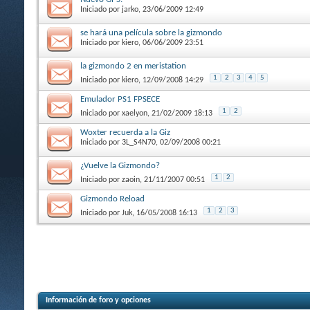
Iniciado por
jarko
, 23/06/2009 12:49
se hará una película sobre la gizmondo
Iniciado por
kiero
, 06/06/2009 23:51
la gizmondo 2 en meristation
1
2
3
4
5
Iniciado por
kiero
, 12/09/2008 14:29
Emulador PS1 FPSECE
1
2
Iniciado por
xaelyon
, 21/02/2009 18:13
Woxter recuerda a la Giz
Iniciado por
3L_S4N70
, 02/09/2008 00:21
¿Vuelve la Gizmondo?
1
2
Iniciado por
zaoin
, 21/11/2007 00:51
Gizmondo Reload
1
2
3
Iniciado por
Juk
, 16/05/2008 16:13
Información de foro y opciones