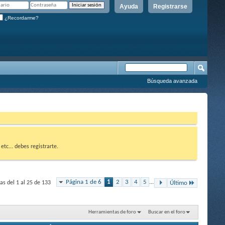
Ayuda
Registrarse
¿Recordarme?
Búsqueda avanzada
etc... debes registrarte.
Página 1 de 6
1
2
3
4
5
...
s del 1 al 25 de 133
Último
Herramientas de foro
Buscar en el foro