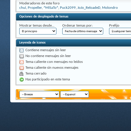
Moderadores de este foro
chui
,
Propeller
,
^MiSaTo^
,
Puck2099
,
JoJo_ReloadeD
,
Molondro
Opciones de desplegado de temas
Mostrar temas desde...
Ordenar temas por:
Prefijo
Leyenda de iconos
Contiene mensajes sin leer
No contiene mensajes sin leer
Tema caliente con mensajes no leídos
Tema caliente sin nuevos mensajes
Tema cerrado
Has participado en este tema