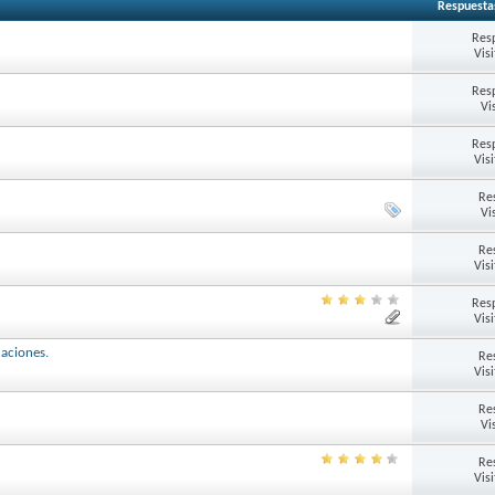
Respuesta
Res
Vis
Res
Vi
Res
Vis
Re
Vi
Re
Vis
Res
Vis
caciones.
Re
Vis
Re
Vi
Re
Vis