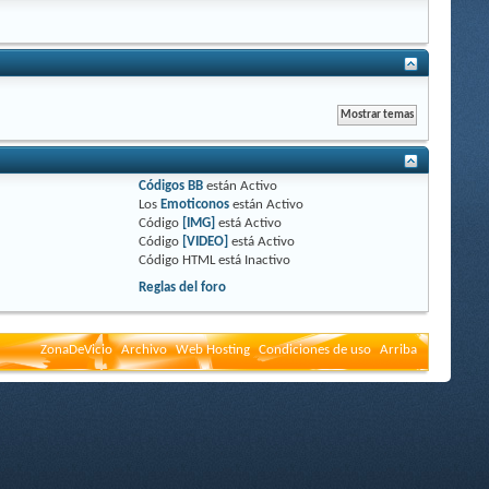
Códigos BB
están
Activo
Los
Emoticonos
están
Activo
Código
[IMG]
está
Activo
Código
[VIDEO]
está
Activo
Código HTML está
Inactivo
Reglas del foro
ZonaDeVicio
Archivo
Web Hosting
Condiciones de uso
Arriba