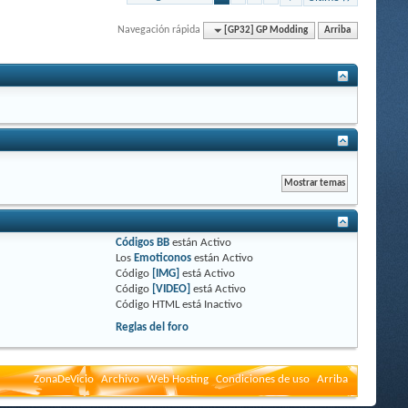
Navegación rápida
[GP32] GP Modding
Arriba
Códigos BB
están
Activo
Los
Emoticonos
están
Activo
Código
[IMG]
está
Activo
Código
[VIDEO]
está
Activo
Código HTML está
Inactivo
Reglas del foro
ZonaDeVicio
Archivo
Web Hosting
Condiciones de uso
Arriba