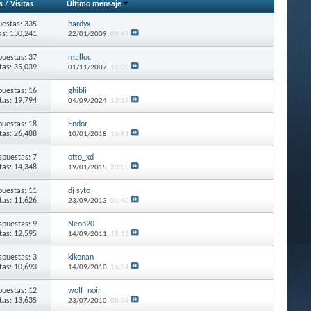
s
/
Visitas
Último mensaje
estas: 335
hardyx
as: 130,241
22/01/2009,
09:47
puestas: 37
malloc
itas: 35,039
01/11/2007,
10:35
puestas: 16
ghibli
itas: 19,794
04/09/2024,
13:18
puestas: 18
Endor
itas: 26,488
10/01/2018,
16:51
spuestas: 7
otto_xd
itas: 14,348
19/01/2015,
23:55
puestas: 11
dj syto
itas: 11,626
23/09/2013,
01:40
spuestas: 9
Neon20
itas: 12,595
14/09/2011,
18:13
spuestas: 3
kikonan
itas: 10,693
14/09/2010,
16:54
puestas: 12
wolf_noir
itas: 13,635
23/07/2010,
08:39