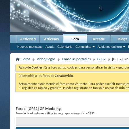
Actividad
Artículos
Foro
Arcade
Blogs
Nuevos mensajes
Ayuda
Calendario
Comunidad
Acciones del foro
Foros
Videojuegos
Consolas portátiles
GP32
[GP32] GP
Aviso de Cookies:
Este foro utiliza cookies para personalizar tu visita y guard
Bienvenido a los foros de
ZonaDeVicio
.
Actualmente estás viendo el foro como visitante. Para poder escribir mensajes y
El registro es rápido y gratuíto. Puedes registrate en tan solo un par de minu
Foros:
[GP32] GP Modding
Foro dedicado a las modificaciones y reparaciones de la GP32.