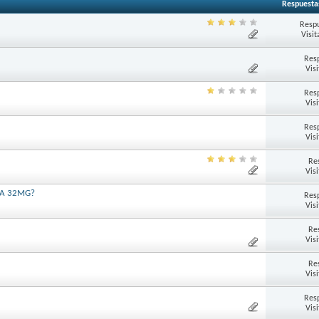
Respuesta
Respu
Visit
Res
Vis
Res
Vis
Res
Vis
Re
Vis
G A 32MG?
Res
Vis
Re
Vis
Re
Vis
Res
Vis