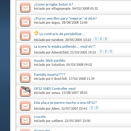
¿Como arreglar boton A?
Iniciado por
villagepeople
, 04/02/2008 05:32
¿Trucos sencillos para "mejorar" el stick?
Iniciado por
dagus
, 18/08/2008 12:00
Lo contrario de portabilizar...
1
2
3
Iniciado por
nandove
, 20/05/2005 13:23
La scene lo estaba pidiendo.... mod ds!!!
1
2
3
Iniciado por
AdventChild
, 21/03/2005 19:23
Ayuda: Stick partido.
Iniciado por
Salustian
, 05/03/2008 09:02
Pantalla muerta????
Iniciado por
E-BooSTeR
, 17/02/2008 11:39
GP32 SNES Controller mod
Iniciado por
yunaa
, 13/08/2007 18:05
Esta placa se parece mucho a una GP32?
1
2
Iniciado por
Aiken
, 12/07/2007 22:41
cruceta
Iniciado por
cutibest
, 22/05/2007 22:00
diagonales