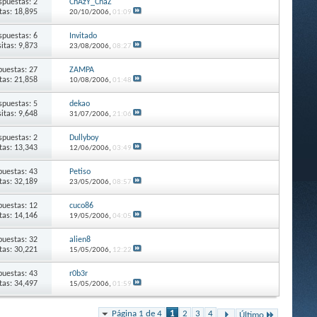
spuestas: 2
ChAzY_ChaZ
itas: 18,895
20/10/2006,
01:09
spuestas: 6
Invitado
sitas: 9,873
23/08/2006,
08:27
puestas: 27
ZAMPA
itas: 21,858
10/08/2006,
01:48
spuestas: 5
dekao
sitas: 9,648
31/07/2006,
21:06
spuestas: 2
Dullyboy
itas: 13,343
12/06/2006,
03:49
puestas: 43
Petiso
itas: 32,189
23/05/2006,
08:57
puestas: 12
cuco86
itas: 14,146
19/05/2006,
04:05
puestas: 32
alien8
itas: 30,221
15/05/2006,
12:22
puestas: 43
r0b3r
itas: 34,497
15/05/2006,
01:59
Página 1 de 4
1
2
3
4
Último