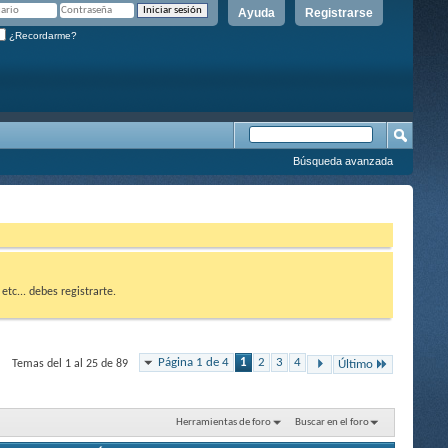
Ayuda
Registrarse
¿Recordarme?
Búsqueda avanzada
etc... debes registrarte.
Página 1 de 4
1
2
3
4
Temas del 1 al 25 de 89
Último
Herramientas de foro
Buscar en el foro