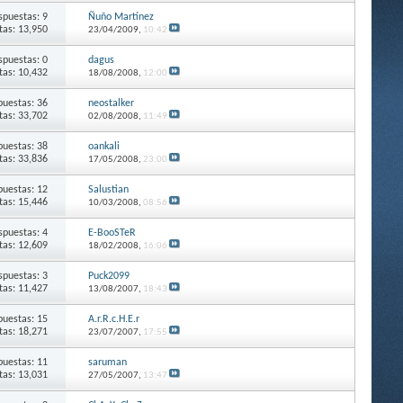
spuestas: 9
Ñuño Martínez
itas: 13,950
23/04/2009,
10:42
spuestas: 0
dagus
itas: 10,432
18/08/2008,
12:00
puestas: 36
neostalker
itas: 33,702
02/08/2008,
11:49
puestas: 38
oankali
itas: 33,836
17/05/2008,
23:00
puestas: 12
Salustian
itas: 15,446
10/03/2008,
08:56
spuestas: 4
E-BooSTeR
itas: 12,609
18/02/2008,
16:06
spuestas: 3
Puck2099
itas: 11,427
13/08/2007,
18:43
puestas: 15
A.r.R.c.H.E.r
itas: 18,271
23/07/2007,
17:55
puestas: 11
saruman
itas: 13,031
27/05/2007,
13:47