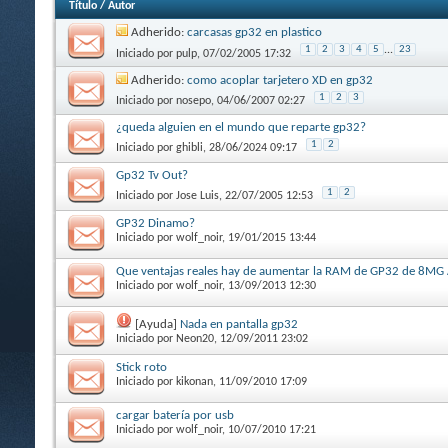
Título
/
Autor
Adherido:
carcasas gp32 en plastico
1
2
3
4
5
...
23
Iniciado por
pulp
, 07/02/2005 17:32
Adherido:
como acoplar tarjetero XD en gp32
1
2
3
Iniciado por
nosepo
, 04/06/2007 02:27
¿queda alguien en el mundo que reparte gp32?
1
2
Iniciado por
ghibli
, 28/06/2024 09:17
Gp32 Tv Out?
1
2
Iniciado por
Jose Luis
, 22/07/2005 12:53
GP32 Dinamo?
Iniciado por
wolf_noir
, 19/01/2015 13:44
Que ventajas reales hay de aumentar la RAM de GP32 de 8M
Iniciado por
wolf_noir
, 13/09/2013 12:30
[Ayuda]
Nada en pantalla gp32
Iniciado por
Neon20
, 12/09/2011 23:02
Stick roto
Iniciado por
kikonan
, 11/09/2010 17:09
cargar batería por usb
Iniciado por
wolf_noir
, 10/07/2010 17:21