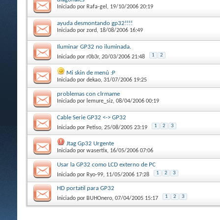
Iniciado por
Rafa-gel
, 19/10/2006 20:19
ayuda desmontando gp32!!!!
Iniciado por
zord
, 18/08/2006 16:49
Iluminar GP32 no iluminada.
1
2
Iniciado por
r0b3r
, 20/03/2006 21:48
Mi skin de menú :P
Iniciado por
dekao
, 31/07/2006 19:25
problemas con clrmame
Iniciado por
lemure_siz
, 08/04/2006 00:19
Cable Serie GP32 <-> GP32
1
2
3
Iniciado por
Petiso
, 25/08/2005 23:19
Jtag Gp32 Urgente
Iniciado por
wasertix
, 16/05/2006 07:06
Usar la GP32 como LCD externo de PC
1
2
3
Iniciado por
Ryo-99
, 11/05/2006 17:28
HD portatil para GP32
1
2
3
Iniciado por
BUHOnero
, 07/04/2005 15:17