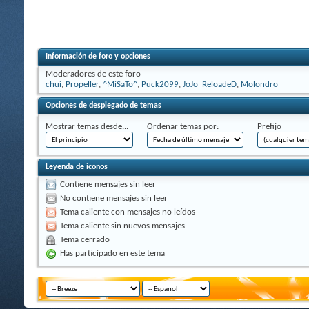
Información de foro y opciones
Moderadores de este foro
chui
,
Propeller
,
^MiSaTo^
,
Puck2099
,
JoJo_ReloadeD
,
Molondro
Opciones de desplegado de temas
Mostrar temas desde...
Ordenar temas por:
Prefijo
Leyenda de iconos
Contiene mensajes sin leer
No contiene mensajes sin leer
Tema caliente con mensajes no leídos
Tema caliente sin nuevos mensajes
Tema cerrado
Has participado en este tema