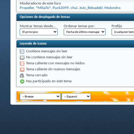
Moderadores de este foro
Propeller
,
^MiSaTo^
,
Puck2099
,
chui
,
JoJo_ReloadeD
,
Molondro
Opciones de desplegado de temas
Mostrar temas desde...
Ordenar temas por:
Prefijo
Leyenda de iconos
Contiene mensajes sin leer
No contiene mensajes sin leer
Tema caliente con mensajes no leídos
Tema caliente sin nuevos mensajes
Tema cerrado
Has participado en este tema