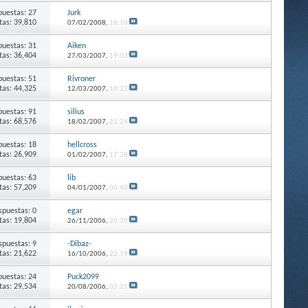
puestas: 27
Jurk
itas: 39,810
07/02/2008,
18:10
puestas: 31
Aiken
itas: 36,404
27/03/2007,
19:03
puestas: 51
Rivroner
itas: 44,325
12/03/2007,
10:22
puestas: 91
silius
itas: 68,576
18/02/2007,
21:24
puestas: 18
hellcross
itas: 26,909
01/02/2007,
17:28
puestas: 63
lib
itas: 57,209
04/01/2007,
00:40
spuestas: 0
egar
itas: 19,804
26/11/2006,
20:35
spuestas: 9
-Dibaz-
itas: 21,622
16/10/2006,
22:19
puestas: 24
Puck2099
itas: 29,534
20/08/2006,
02:21