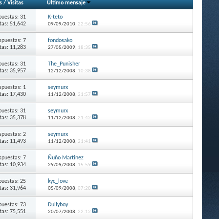
s
/
Visitas
Último mensaje
puestas: 31
K-teto
itas: 51,642
09/09/2010,
22:56
spuestas: 7
fondosako
itas: 11,283
27/05/2009,
18:35
puestas: 31
The_Punisher
itas: 35,957
12/12/2008,
10:38
spuestas: 1
seymurx
itas: 17,430
11/12/2008,
21:57
puestas: 31
seymurx
itas: 35,378
11/12/2008,
21:42
spuestas: 2
seymurx
itas: 11,493
11/12/2008,
21:41
spuestas: 7
Ñuño Martínez
itas: 10,934
29/09/2008,
15:59
puestas: 25
kyc_love
itas: 31,964
05/09/2008,
07:28
puestas: 73
Dullyboy
itas: 75,551
20/07/2008,
22:12