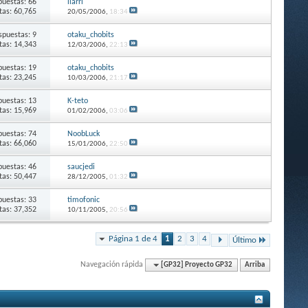
puestas: 66
ilarri
itas: 60,765
20/05/2006,
18:34
spuestas: 9
otaku_chobits
itas: 14,343
12/03/2006,
22:13
puestas: 19
otaku_chobits
itas: 23,245
10/03/2006,
21:17
puestas: 13
K-teto
itas: 15,969
01/02/2006,
03:06
puestas: 74
NoobLuck
itas: 66,060
15/01/2006,
22:50
puestas: 46
saucjedi
itas: 50,447
28/12/2005,
01:32
puestas: 33
timofonic
itas: 37,352
10/11/2005,
20:56
Página 1 de 4
1
2
3
4
Último
Navegación rápida
[GP32] Proyecto GP32
Arriba