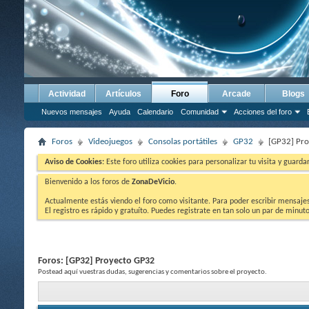
Actividad
Artículos
Foro
Arcade
Blogs
Nuevos mensajes
Ayuda
Calendario
Comunidad
Acciones del foro
Foros
Videojuegos
Consolas portátiles
GP32
[GP32] Pr
Aviso de Cookies:
Este foro utiliza cookies para personalizar tu visita y guard
Bienvenido a los foros de
ZonaDeVicio
.
Actualmente estás viendo el foro como visitante. Para poder escribir mensajes y
El registro es rápido y gratuíto. Puedes registrate en tan solo un par de minu
Foros:
[GP32] Proyecto GP32
Postead aquí vuestras dudas, sugerencias y comentarios sobre el proyecto.