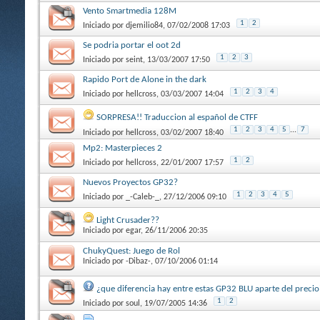
Vento Smartmedia 128M
1
2
Iniciado por
djemilio84
, 07/02/2008 17:03
Se podria portar el oot 2d
1
2
3
Iniciado por
seint
, 13/03/2007 17:50
Rapido Port de Alone in the dark
1
2
3
4
Iniciado por
hellcross
, 03/03/2007 14:04
SORPRESA!! Traduccion al español de CTFF
1
2
3
4
5
...
7
Iniciado por
hellcross
, 03/02/2007 18:40
Mp2: Masterpieces 2
1
2
Iniciado por
hellcross
, 22/01/2007 17:57
Nuevos Proyectos GP32?
1
2
3
4
5
Iniciado por
_-Caleb-_
, 27/12/2006 09:10
Light Crusader??
Iniciado por
egar
, 26/11/2006 20:35
ChukyQuest: Juego de Rol
Iniciado por
-Dibaz-
, 07/10/2006 01:14
¿que diferencia hay entre estas GP32 BLU aparte del preci
1
2
Iniciado por
soul
, 19/07/2005 14:36