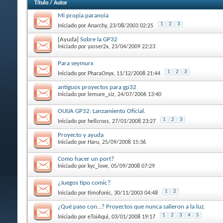
Título
/
Autor
Mi propia paranoia
1
2
3
Iniciado por
Anarchy
, 23/08/2003 02:25
[Ayuda]
Sobre la GP32
Iniciado por
yasser2x
, 23/04/2009 22:23
Para seymurx
1
2
3
Iniciado por
PharaOnyx
, 11/12/2008 21:44
antiguos proyectos para gp32
Iniciado por
lemure_siz
, 24/07/2006 13:40
OUIJA GP32: Lanzamiento Oficial.
1
2
3
Iniciado por
hellcross
, 27/01/2008 23:27
Proyecto y ayuda
Iniciado por
Haru
, 25/09/2008 15:36
Como hacer un port?
Iniciado por
kyc_love
, 05/09/2008 07:29
¿Juegos tipo comic?
1
2
Iniciado por
timofonic
, 30/11/2003 04:48
¿Qué paso con...? Proyectos que nunca salieron a la luz.
1
2
3
4
5
Iniciado por
eToiAqui
, 03/01/2008 19:17