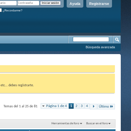
Ayuda
Registrarse
¿Recordarme?
Búsqueda avanzada
etc... debes registrarte.
Página 1 de 4
1
2
3
4
Temas del 1 al 25 de 81
Último
Herramientas de foro
Buscar en el foro