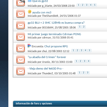
Que es gp32
1
2
3
4
5
Iniciado por
g_iriarte
, 24/03/2006 23:50
ayuda con ms3
Iniciado por
TheShambleR
, 24/01/2006 01:37
gp32 BLU + 2 SMC 128Mb es buena compra?
1
2
Iniciado por
00156AM
, 25/08/2005 18:06
Mi primer juego terminado Cdrman PONG
Iniciado por
cdrman
, 31/01/2006 05:41
Encuesta:
Chui propone RPG
1
2
3
4
5
Iniciado por
chui
, 22/08/2003 12:12
"La abadia del Crimen" forever
1
2
3
4
Iniciado por
Uranio
, 30/11/2003 15:00
- Vieja demo del Yeti3D Pro -
1
2
3
Iniciado por
ThunderZ
, 03/10/2005 01:48
Información de foro y opciones