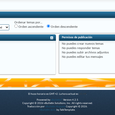
Ordenar temas por...
Orden ascendente
Orden descendente
Permisos de publicación
No puedes
crear nuevos temas
No puedes
responder temas
No puedes
subir archivos adjuntos
No puedes
editar tus mensajes
El huso horario es GMT +2. La hora actual es:
11:49
.
Powered by
vBulletin®
Version 4.2.5
Copyright © 2026 vBulletin Solutions, Inc. All rights reserved.
Traducción por
vBulletin Hispano
Copyright © 2026.
vBulletin skins
by TalkTemplate.