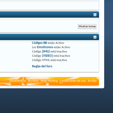
Códigos BB
están
Activo
Los
Emoticonos
están
Activo
Código
[IMG]
está
Inactivo
Código
[VIDEO]
está
Inactivo
Código HTML está
Inactivo
Reglas del foro
ZonaDeVicio
Archivo
Web Hosting
Condiciones de uso
Arriba