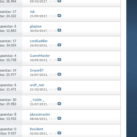
itas: 26,964
09/10/2017,
23:04
puestas: 17
Juk
itas: 24,322
21/09/2017,
17:55
spuestas: 6
gbajose
itas: 12,663
30/03/2017,
09:18
puestas: 17
LordSaddler
itas: 34,059
26/03/2015,
19:51
spuestas: 4
GameMaster
itas: 10,758
10/09/2013,
22:29
puestas: 19
Gryzor87
itas: 25,977
16/07/2013,
21:49
spuestas: 6
wolf_noir
itas: 11,471
21/10/2011,
19:47
puestas: 30
_-Caleb-_
itas: 29,983
25/07/2011,
13:23
spuestas: 8
jduranmaster
itas: 13,932
08/06/2011,
21:57
spuestas: 0
Resident
sitas: 9,937
02/05/2011,
15:15