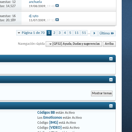
puestas: 12
anchuela
itas: 14,527
19/08/2009,
19:48
puestas: 16
dj syto
itas: 20,189
11/07/2009,
07:13
Página 1 de 70
1
2
3
4
5
11
51
...
Último
Navegación rápida
[GP32] Ayuda, Dudas y sugerencias
Arriba
Códigos BB
están
Activo
Los
Emoticonos
están
Activo
Código
[IMG]
está
Activo
Código
[VIDEO]
está
Activo