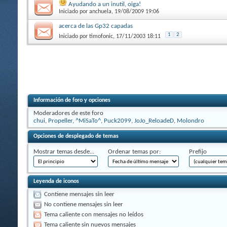
Ayudando a un inutil, oiga!
Iniciado por
anchuela
, 19/08/2009 19:06
acerca de las Gp32 capadas
1
2
Iniciado por
timofonic
, 17/11/2003 18:11
Información de foro y opciones
Moderadores de este foro
chui
,
Propeller
,
^MiSaTo^
,
Puck2099
,
JoJo_ReloadeD
,
Molondro
Opciones de desplegado de temas
Mostrar temas desde...
Ordenar temas por:
Prefijo
Leyenda de iconos
Contiene mensajes sin leer
No contiene mensajes sin leer
Tema caliente con mensajes no leídos
Tema caliente sin nuevos mensajes