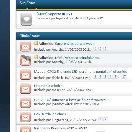
Sub-Foros
[GP32] Soporte KOF91
Foros de soporte para el port del KOF91 para GP32.
Título
/
Autor
Adherido:
Sugerencias para la web...
1
2
3
Iniciado por
Anarchy
, 14/06/2003 00:21
Adherido:
Mini-FAQ para principiantes.
Iniciado por
Anarchy
, 10/06/2004 19:18
[Ayuda]
GP32 Enciende LED, pero no la pantalla ni el sonido
1
2
3
4
5
...
17
Iniciado por
doble-h
, 10/02/2009 11:43
Neumonia asiatica
Iniciado por
masc777
, 23/05/2003 00:45
GP32 FLU/Launcher o instalación de firmware
Iniciado por
joandomwitek
, 09/11/2019 10:20
BoR, tutrial de chars
1
2
Iniciado por
KingKatana
, 20/12/2005 20:53
Raspberry Pi Zero + GP32 = GPi32