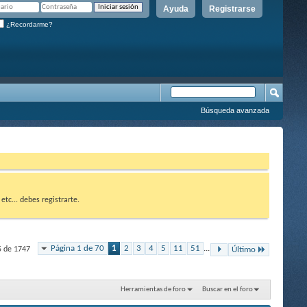
Ayuda
Registrarse
¿Recordarme?
Búsqueda avanzada
etc... debes registrarte.
Página 1 de 70
1
2
3
4
5
11
51
...
5 de 1747
Último
Herramientas de foro
Buscar en el foro