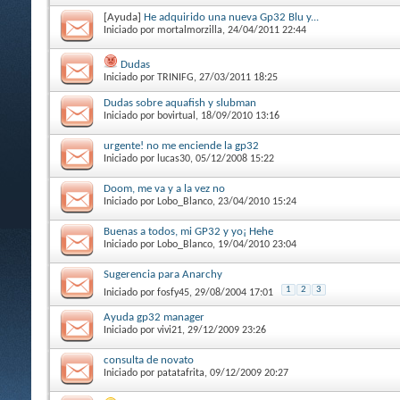
[Ayuda]
He adquirido una nueva Gp32 Blu y...
Iniciado por
mortalmorzilla
, 24/04/2011 22:44
Dudas
Iniciado por
TRINIFG
, 27/03/2011 18:25
Dudas sobre aquafish y slubman
Iniciado por
bovirtual
, 18/09/2010 13:16
urgente! no me enciende la gp32
Iniciado por
lucas30
, 05/12/2008 15:22
Doom, me va y a la vez no
Iniciado por
Lobo_Blanco
, 23/04/2010 15:24
Buenas a todos, mi GP32 y yo¡ Hehe
Iniciado por
Lobo_Blanco
, 19/04/2010 23:04
Sugerencia para Anarchy
1
2
3
Iniciado por
fosfy45
, 29/08/2004 17:01
Ayuda gp32 manager
Iniciado por
vivi21
, 29/12/2009 23:26
consulta de novato
Iniciado por
patatafrita
, 09/12/2009 20:27