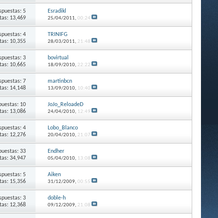
spuestas: 5
Esradikl
itas: 13,469
25/04/2011,
00:24
spuestas: 4
TRINIFG
itas: 10,355
28/03/2011,
21:48
spuestas: 3
bovirtual
itas: 10,665
18/09/2010,
22:22
spuestas: 7
martinbcn
itas: 14,148
13/09/2010,
10:40
puestas: 10
JoJo_ReloadeD
itas: 13,086
24/04/2010,
12:49
spuestas: 4
Lobo_Blanco
itas: 12,276
20/04/2010,
21:07
puestas: 33
Endher
itas: 34,947
05/04/2010,
13:08
spuestas: 5
Aiken
itas: 15,356
31/12/2009,
00:55
spuestas: 3
doble-h
itas: 12,368
09/12/2009,
21:08