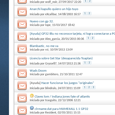
1
2
Iniciado por
wolf_noir
, 27/09/2017 22:20
Anarchi kapullo quiero un hijo tuyo
1
2
Iniciado por
eXcalibur
, 14/08/2003 16:57
Nuevo con gp 32.
Iniciado por
lope
, 15/03/2017 18:42
[Ayuda] GP32 Blu no reconoce tarjeta, ni logra conectarse a P
1
2
Iniciado por
Alex_garcia
, 20/01/2015 00:36
Blambastic, no me va
Iniciado por
rst
, 10/09/2013 13:09
Licencia sobre Get Star (desaparecida Toaplan)
1
2
Iniciado por
Gryzor87
, 14/07/2013 21:36
Wads Doom
Iniciado por
gambitero
, 21/10/2011 12:47
[Ayuda]
Hacer funcionar los juegos "originales"
1
2
3
Iniciado por
blindrulo
, 24/07/2011 15:09
Claves lom / indiana jones fate of atlantis
Iniciado por
trasguito
, 22/12/2006 12:21
clrmame.dat para MAME4ALL 1.1 GP32
Iniciado por
Resident
, 02/05/2011 15:15