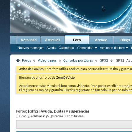
Actividad
Artículos
Foro
Arcade
Blogs
Nuevos mensajes
Ayuda
Calendario
Comunidad
Acciones del foro
Foros
Videojuegos
Consolas portátiles
GP32
[GP32] Ayu
Aviso de Cookies:
Este foro utiliza cookies para personalizar tu visita y guard
Bienvenido a los foros de
ZonaDeVicio
.
Actualmente estás viendo el foro como visitante. Para poder escribir mensajes y
El registro es rápido y gratuíto. Puedes registrate en tan solo un par de minu
Foros:
[GP32] Ayuda, Dudas y sugerencias
¿Dudas? ¿Problemas? ¿Sugerencias? Este es tu foro.