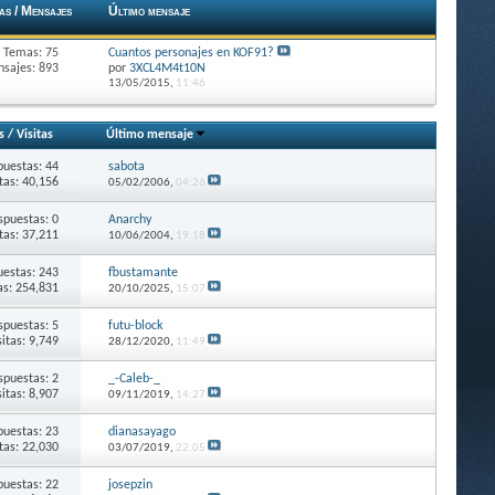
as / Mensajes
Último mensaje
Temas: 75
Cuantos personajes en KOF91?
sajes: 893
por
3XCL4M4t10N
13/05/2015,
11:46
s
/
Visitas
Último mensaje
puestas: 44
sabota
itas: 40,156
05/02/2006,
04:26
spuestas: 0
Anarchy
itas: 37,211
10/06/2004,
19:18
estas: 243
fbustamante
as: 254,831
20/10/2025,
15:07
spuestas: 5
futu-block
sitas: 9,749
28/12/2020,
11:49
spuestas: 2
_-Caleb-_
sitas: 8,907
09/11/2019,
14:27
puestas: 23
dianasayago
itas: 22,030
03/07/2019,
22:05
puestas: 22
josepzin