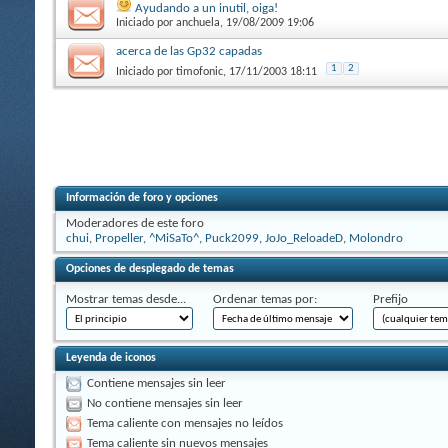
Ayudando a un inutil, oiga!
Iniciado por
anchuela
, 19/08/2009 19:06
acerca de las Gp32 capadas
1
2
Iniciado por
timofonic
, 17/11/2003 18:11
Información de foro y opciones
Moderadores de este foro
chui
,
Propeller
,
^MiSaTo^
,
Puck2099
,
JoJo_ReloadeD
,
Molondro
Opciones de desplegado de temas
Mostrar temas desde...
Ordenar temas por:
Prefijo
Leyenda de iconos
Contiene mensajes sin leer
No contiene mensajes sin leer
Tema caliente con mensajes no leídos
Tema caliente sin nuevos mensajes