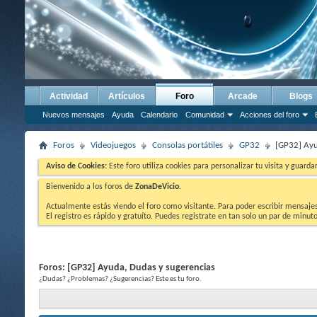
Actividad
Artículos
Foro
Arcade
Blogs
Nuevos mensajes
Ayuda
Calendario
Comunidad
Acciones del foro
Foros
Videojuegos
Consolas portátiles
GP32
[GP32] Ayu
Aviso de Cookies:
Este foro utiliza cookies para personalizar tu visita y guard
Bienvenido a los foros de
ZonaDeVicio
.
Actualmente estás viendo el foro como visitante. Para poder escribir mensajes y
El registro es rápido y gratuíto. Puedes registrate en tan solo un par de minu
Foros:
[GP32] Ayuda, Dudas y sugerencias
¿Dudas? ¿Problemas? ¿Sugerencias? Este es tu foro.