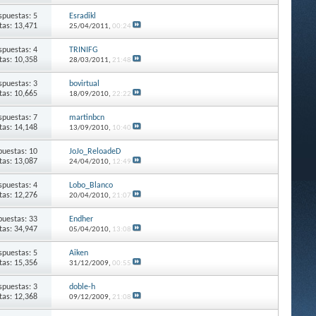
spuestas: 5
Esradikl
itas: 13,471
25/04/2011,
00:24
spuestas: 4
TRINIFG
itas: 10,358
28/03/2011,
21:48
spuestas: 3
bovirtual
itas: 10,665
18/09/2010,
22:22
spuestas: 7
martinbcn
itas: 14,148
13/09/2010,
10:40
puestas: 10
JoJo_ReloadeD
itas: 13,087
24/04/2010,
12:49
spuestas: 4
Lobo_Blanco
itas: 12,276
20/04/2010,
21:07
puestas: 33
Endher
itas: 34,947
05/04/2010,
13:08
spuestas: 5
Aiken
itas: 15,356
31/12/2009,
00:55
spuestas: 3
doble-h
itas: 12,368
09/12/2009,
21:08