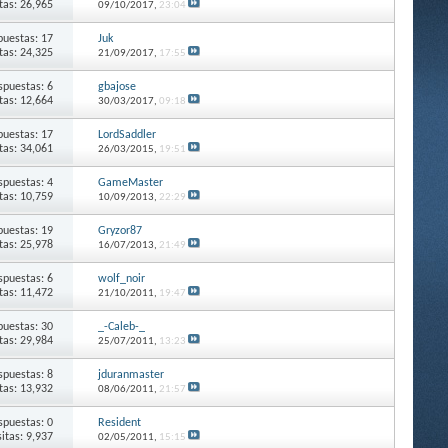
itas: 26,965
09/10/2017,
23:04
puestas: 17
Juk
itas: 24,325
21/09/2017,
17:55
spuestas: 6
gbajose
itas: 12,664
30/03/2017,
09:18
puestas: 17
LordSaddler
itas: 34,061
26/03/2015,
19:51
spuestas: 4
GameMaster
itas: 10,759
10/09/2013,
22:29
puestas: 19
Gryzor87
itas: 25,978
16/07/2013,
21:49
spuestas: 6
wolf_noir
itas: 11,472
21/10/2011,
19:47
puestas: 30
_-Caleb-_
itas: 29,984
25/07/2011,
13:23
spuestas: 8
jduranmaster
itas: 13,932
08/06/2011,
21:57
spuestas: 0
Resident
sitas: 9,937
02/05/2011,
15:15