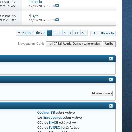
puestas: 12
anchuela
itas: 14,527
19/08/2009,
19:48
puestas: 16
dj syto
itas: 20,189
11/07/2009,
07:13
Página 1 de 70
1
2
3
4
5
11
51
...
Último
Navegación rápida
[GP32] Ayuda, Dudas y sugerencias
Arriba
Códigos BB
están
Activo
Los
Emoticonos
están
Activo
Código
[IMG]
está
Activo
Código
[VIDEO]
está
Activo