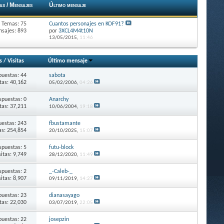
as / Mensajes
Último mensaje
Temas: 75
Cuantos personajes en KOF91?
sajes: 893
por
3XCL4M4t10N
13/05/2015,
11:46
s
/
Visitas
Último mensaje
puestas: 44
sabota
itas: 40,162
05/02/2006,
04:26
spuestas: 0
Anarchy
itas: 37,211
10/06/2004,
19:18
estas: 243
fbustamante
as: 254,854
20/10/2025,
15:07
spuestas: 5
futu-block
sitas: 9,749
28/12/2020,
11:49
spuestas: 2
_-Caleb-_
sitas: 8,907
09/11/2019,
14:27
puestas: 23
dianasayago
itas: 22,030
03/07/2019,
22:05
puestas: 22
josepzin