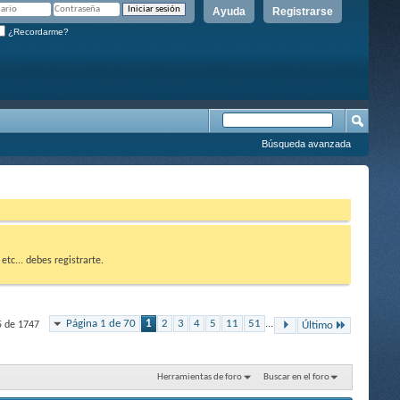
Ayuda
Registrarse
¿Recordarme?
Búsqueda avanzada
etc... debes registrarte.
Página 1 de 70
1
2
3
4
5
11
51
...
5 de 1747
Último
Herramientas de foro
Buscar en el foro