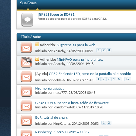
Sub-Foros
[GP32] Soporte KOF91
Foros de soporte para el port del KOF91 para GP32.
Título
/
Autor
Adherido:
Sugerencias para la web...
1
2
3
Iniciado por
Anarchy
, 14/06/2003 00:21
Adherido:
Mini-FAQ para principiantes.
Iniciado por
Anarchy
, 10/06/2004 19:18
[Ayuda]
GP32 Enciende LED, pero no la pantalla ni el sonido
1
2
3
4
5
...
17
Iniciado por
doble-h
, 10/02/2009 11:43
Neumonia asiatica
Iniciado por
masc777
, 23/05/2003 00:45
GP32 FLU/Launcher o instalación de firmware
Iniciado por
joandomwitek
, 09/11/2019 10:20
BoR, tutrial de chars
1
2
Iniciado por
KingKatana
, 20/12/2005 20:53
Raspberry Pi Zero + GP32 = GPi32