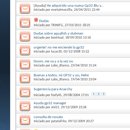
[Ayuda]
He adquirido una nueva Gp32 Blu y...
Iniciado por
mortalmorzilla
, 24/04/2011 22:44
Dudas
Iniciado por
TRINIFG
, 27/03/2011 18:25
Dudas sobre aquafish y slubman
Iniciado por
bovirtual
, 18/09/2010 13:16
urgente! no me enciende la gp32
Iniciado por
lucas30
, 05/12/2008 15:22
Doom, me va y a la vez no
Iniciado por
Lobo_Blanco
, 23/04/2010 15:24
Buenas a todos, mi GP32 y yo¡ Hehe
Iniciado por
Lobo_Blanco
, 19/04/2010 23:04
Sugerencia para Anarchy
1
2
3
Iniciado por
fosfy45
, 29/08/2004 17:01
Ayuda gp32 manager
Iniciado por
vivi21
, 29/12/2009 23:26
consulta de novato
Iniciado por
patatafrita
, 09/12/2009 20:27