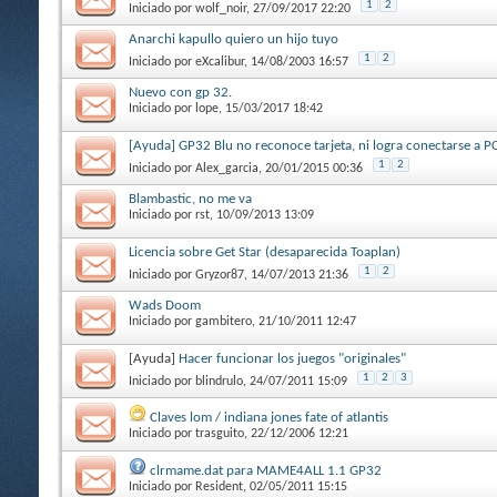
1
2
Iniciado por
wolf_noir
, 27/09/2017 22:20
Anarchi kapullo quiero un hijo tuyo
1
2
Iniciado por
eXcalibur
, 14/08/2003 16:57
Nuevo con gp 32.
Iniciado por
lope
, 15/03/2017 18:42
[Ayuda] GP32 Blu no reconoce tarjeta, ni logra conectarse a P
1
2
Iniciado por
Alex_garcia
, 20/01/2015 00:36
Blambastic, no me va
Iniciado por
rst
, 10/09/2013 13:09
Licencia sobre Get Star (desaparecida Toaplan)
1
2
Iniciado por
Gryzor87
, 14/07/2013 21:36
Wads Doom
Iniciado por
gambitero
, 21/10/2011 12:47
[Ayuda]
Hacer funcionar los juegos "originales"
1
2
3
Iniciado por
blindrulo
, 24/07/2011 15:09
Claves lom / indiana jones fate of atlantis
Iniciado por
trasguito
, 22/12/2006 12:21
clrmame.dat para MAME4ALL 1.1 GP32
Iniciado por
Resident
, 02/05/2011 15:15