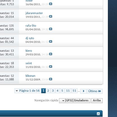
spuestas: 5
Isidor
sitas: 9,753
16/06/2011,
20:25
puestas: 15
jduranmaster
itas: 20,014
19/03/2011,
22:39
estas: 135
rafa-lito
itas: 96,695
05/04/2010,
19:32
puestas: 44
dj syto
itas: 81,542
04/04/2010,
01:12
puestas: 13
kiero
itas: 30,411
29/03/2010,
14:18
puestas: 18
seint
itas: 22,353
11/03/2010,
00:10
puestas: 12
kikonan
itas: 11,088
15/12/2009,
13:54
Página 1 de 56
1
2
3
4
5
11
51
...
Último
Navegación rápida
[GP32] Emuladores
Arriba