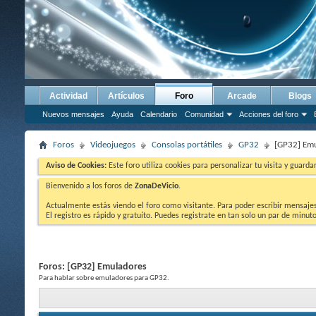
Actividad
Artículos
Foro
Arcade
Blogs
Nuevos mensajes
Ayuda
Calendario
Comunidad
Acciones del foro
Foros
Videojuegos
Consolas portátiles
GP32
[GP32] Em
Aviso de Cookies:
Este foro utiliza cookies para personalizar tu visita y guard
Bienvenido a los foros de
ZonaDeVicio
.
Actualmente estás viendo el foro como visitante. Para poder escribir mensajes y
El registro es rápido y gratuíto. Puedes registrate en tan solo un par de minu
Foros:
[GP32] Emuladores
Para hablar sobre emuladores para GP32.