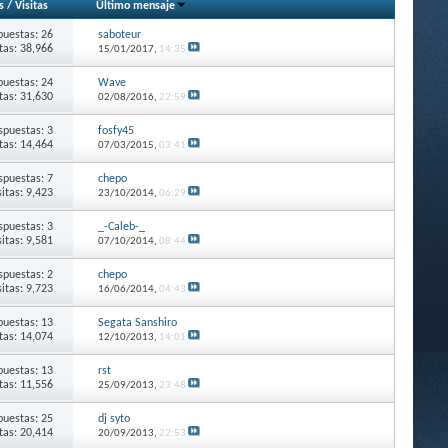
s
/
Visitas
Último mensaje
puestas: 26
saboteur
itas: 38,966
15/01/2017,
14:35
puestas: 24
Wave
itas: 31,630
02/08/2016,
22:59
spuestas: 3
fosfy45
itas: 14,464
07/03/2015,
03:41
spuestas: 7
chepo
sitas: 9,423
23/10/2014,
06:29
spuestas: 3
_-Caleb-_
sitas: 9,581
07/10/2014,
08:44
spuestas: 2
chepo
sitas: 9,723
16/06/2014,
04:43
puestas: 13
Segata Sanshiro
itas: 14,074
12/10/2013,
14:01
puestas: 13
rst
itas: 11,556
25/09/2013,
23:48
puestas: 25
dj syto
itas: 20,414
20/09/2013,
22:53