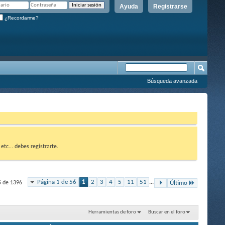
Ayuda
Registrarse
¿Recordarme?
Búsqueda avanzada
etc... debes registrarte.
Página 1 de 56
1
2
3
4
5
11
51
...
5 de 1396
Último
Herramientas de foro
Buscar en el foro