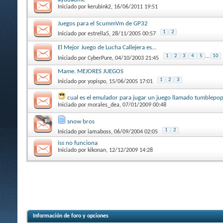
Iniciado por
kerubink2
, 16/06/2011 19:51
Juegos para el ScummVm de GP32
1
2
Iniciado por
estrella5
, 28/11/2005 00:57
El Mejor Juego de Lucha Callejera es...
1
2
3
4
5
...
10
Iniciado por
CyberPure
, 04/10/2003 21:45
Mame. MEJORES JUEGOS
1
2
3
Iniciado por
yopispo
, 15/06/2005 17:01
cual es el emulador para jugar un juego llamado tumblepo
Iniciado por
morales_dea
, 07/01/2009 00:48
snow bros
1
2
Iniciado por
iamaboss
, 06/09/2004 02:05
iss no funciona
Iniciado por
kikonan
, 12/12/2009 14:28
Información de foro y opciones