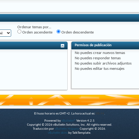
Ordenar temas por...
Orden ascendente
Orden descendente
Permisos de publicación
No puedes
crear nuevos temas
No puedes
responder temas
No puedes
subir archivos adjuntos
No puedes
editar tus mensajes
El huso horario es GMT +2. La hora actual es:
08:44
.
Powered by
vBulletin®
Version 4.2.5
Copyright © 2026 vBulletin Solutions, Inc. All rights reserved.
Traducción por
vBulletin Hispano
Copyright © 2026.
vBulletin skins
by TalkTemplate.