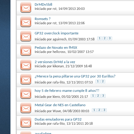
DrMDv5b8
Iniciado por
rst
, 14/09/2013 20:03
Romsets ?
Iniciado por
rst
, 13/09/2013 22:06
GP32 overclock importante
1
2
3
Iniciado por
aguirrech
, 01/09/2003 17:58
Pedazo de Novato en fMSX
Iniciado por
hellcross
, 10/02/2007 13:57
2 versiones DrMd a la vez
Iniciado por
kikonan
, 21/12/2009 16:48
¿Merece la pena pillarse una GP32 por 30 Eurillos?
1
2
Iniciado por
rafa-lito
, 12/11/2011 07:53
hoy 5 de febrero mame cumple 8 años!!!
1
2
3
Iniciado por
kiero
, 05/02/2005 21:17
Metal Gear de NES en Castellano
1
2
3
Iniciado por
Wave
, 04/08/2003 00:03
Dudas emuladores para GP32
Iniciado por
rafa-lito
, 13/11/2011 20:18
ayudadme