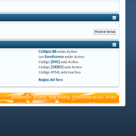
Códigos BB
están
Activo
Los
Emoticonos
están
Activo
Código
[IMG]
está
Activo
Código
[VIDEO]
está
Activo
Código HTML está
Inactivo
Reglas del foro
ZonaDeVicio
Archivo
Web Hosting
Condiciones de uso
Arriba