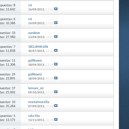
spuestas: 8
rst
itas: 13,642
16/09/2013,
12:23
spuestas: 6
rst
itas: 10,366
14/09/2013,
13:35
puestas: 33
nandove
itas: 27,960
13/09/2013,
16:11
spuestas: 7
3XCL4M4t10N
itas: 11,818
30/07/2013,
22:12
puestas: 11
golfitowiz
itas: 11,306
18/04/2013,
23:29
puestas: 29
golfitowiz
itas: 23,895
18/04/2013,
00:39
puestas: 37
lemure_siz
itas: 25,002
09/10/2012,
17:13
puestas: 33
mortalmorzilla
itas: 35,264
07/09/2012,
15:08
spuestas: 5
rafa-lito
itas: 13,175
13/11/2011,
22:24