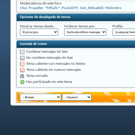
Moderadores de este foro
chui
,
Propeller
,
^MiSaTo^
,
Puck2099
,
JoJo_ReloadeD
,
Molondro
Opciones de desplegado de temas
Mostrar temas desde...
Ordenar temas por:
Prefijo
Leyenda de iconos
Contiene mensajes sin leer
No contiene mensajes sin leer
Tema caliente con mensajes no leídos
Tema caliente sin nuevos mensajes
Tema cerrado
Has participado en este tema