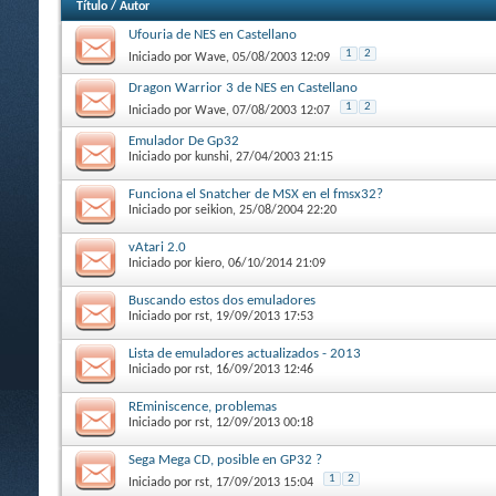
Título
/
Autor
Ufouria de NES en Castellano
1
2
Iniciado por
Wave
, 05/08/2003 12:09
Dragon Warrior 3 de NES en Castellano
1
2
Iniciado por
Wave
, 07/08/2003 12:07
Emulador De Gp32
Iniciado por
kunshi
, 27/04/2003 21:15
Funciona el Snatcher de MSX en el fmsx32?
Iniciado por
seikion
, 25/08/2004 22:20
vAtari 2.0
Iniciado por
kiero
, 06/10/2014 21:09
Buscando estos dos emuladores
Iniciado por
rst
, 19/09/2013 17:53
Lista de emuladores actualizados - 2013
Iniciado por
rst
, 16/09/2013 12:46
REminiscence, problemas
Iniciado por
rst
, 12/09/2013 00:18
Sega Mega CD, posible en GP32 ?
1
2
Iniciado por
rst
, 17/09/2013 15:04