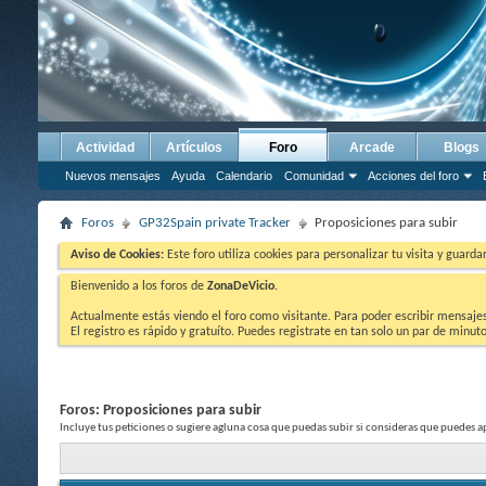
Actividad
Artículos
Foro
Arcade
Blogs
Nuevos mensajes
Ayuda
Calendario
Comunidad
Acciones del foro
Foros
GP32Spain private Tracker
Proposiciones para subir
Aviso de Cookies:
Este foro utiliza cookies para personalizar tu visita y guard
Bienvenido a los foros de
ZonaDeVicio
.
Actualmente estás viendo el foro como visitante. Para poder escribir mensajes y
El registro es rápido y gratuíto. Puedes registrate en tan solo un par de minu
Foros:
Proposiciones para subir
Incluye tus peticiones o sugiere agluna cosa que puedas subir si consideras que puedes 