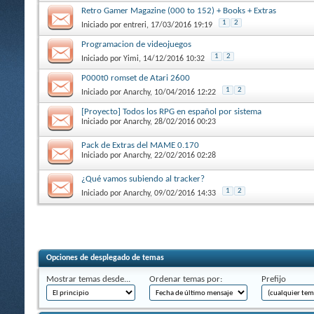
Retro Gamer Magazine (000 to 152) + Books + Extras
1
2
Iniciado por
entreri
, 17/03/2016 19:19
Programacion de videojuegos
1
2
Iniciado por
Yimi
, 14/12/2016 10:32
P000t0 romset de Atari 2600
1
2
Iniciado por
Anarchy
, 10/04/2016 12:22
[Proyecto] Todos los RPG en español por sistema
Iniciado por
Anarchy
, 28/02/2016 00:23
Pack de Extras del MAME 0.170
Iniciado por
Anarchy
, 22/02/2016 02:28
¿Qué vamos subiendo al tracker?
1
2
Iniciado por
Anarchy
, 09/02/2016 14:33
Opciones de desplegado de temas
Mostrar temas desde...
Ordenar temas por:
Prefijo