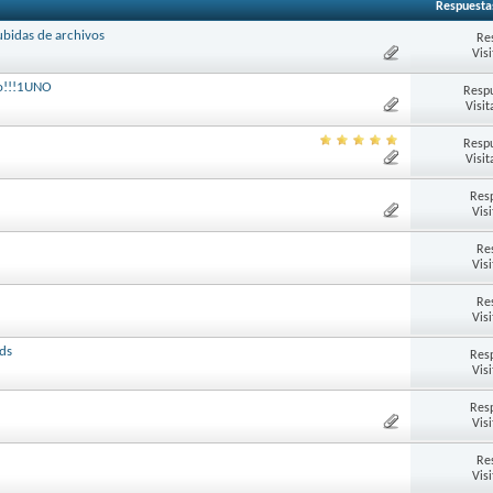
Respuesta
ubidas de archivos
Re
Vis
io!!!1UNO
Respu
Visit
Respu
Visit
Res
Vis
Re
Vis
Re
Vis
ds
Res
Vis
Res
Vis
Re
Vis