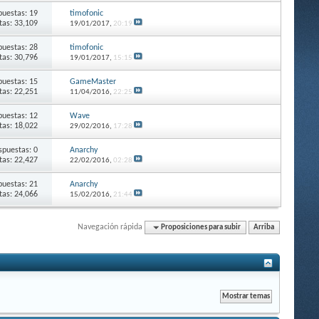
puestas: 19
timofonic
itas: 33,109
19/01/2017,
20:19
puestas: 28
timofonic
itas: 30,796
19/01/2017,
15:15
puestas: 15
GameMaster
itas: 22,251
11/04/2016,
22:25
puestas: 12
Wave
itas: 18,022
29/02/2016,
17:28
spuestas: 0
Anarchy
itas: 22,427
22/02/2016,
02:28
puestas: 21
Anarchy
itas: 24,066
15/02/2016,
21:44
Navegación rápida
Proposiciones para subir
Arriba