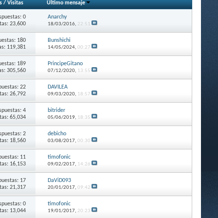
s
/
Visitas
Último mensaje
spuestas: 0
Anarchy
itas: 23,600
18/03/2016,
22:51
estas: 180
Bunshichi
as: 119,381
14/05/2024,
00:27
estas: 189
PrincipeGitano
as: 305,560
07/12/2020,
13:55
puestas: 22
DAVILEA
itas: 26,792
09/03/2020,
18:57
spuestas: 4
bitrider
itas: 65,034
05/06/2019,
18:35
spuestas: 2
debicho
itas: 18,560
03/08/2017,
00:30
puestas: 11
timofonic
itas: 16,153
09/02/2017,
14:26
puestas: 17
DaViD093
itas: 21,317
20/01/2017,
09:42
spuestas: 0
timofonic
itas: 13,044
19/01/2017,
20:23