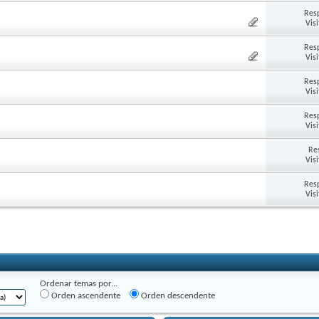
Res
Vis
Res
Vis
Res
Vis
Res
Vis
Re
Vis
Res
Vis
Ordenar temas por...
Orden ascendente
Orden descendente