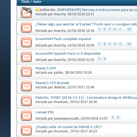
Título
/
Autor
Adherido:
[IMPORTANTE] Normas e instrucciones para las s
Iniciado por
Anarchy
, 18/03/2016 22:51
¿Tienes algo que aportar al tracker? Ponlo aquí y consigue rat
1
2
3
4
5
...
13
Iniciado por
Anarchy
, 22/02/2016 12:16
ScummVM Pack completo español
1
2
3
4
5
...
13
Iniciado por
Anarchy
, 14/02/2016 22:09
ScummVM Spanish Pack v1.0 disponible
1
2
Iniciado por
Anarchy
, 19/02/2016 21:50
Mame 0.209
Iniciado por
galder
, 28/04/2019 10:26
Mame 0.159 Romset
Iniciado por
debicho
, 22/07/2017 21:46
Petición: TOSEC (2016-11-11) - Commodore Amiga & WHDLoa
Iniciado por
timofonic
, 29/01/2017 20:30
romset PSX
1
2
Iniciado por
josepepesarcade
, 23/04/2016 21:07
¿Puedo subir el romset de MAME 0.181?
Iniciado por
timofonic
, 19/01/2017 20:23