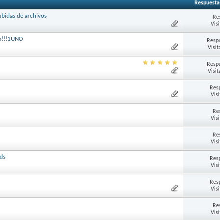
Respuesta
ubidas de archivos
Re
Vis
io!!!1UNO
Respu
Visit
Respu
Visit
Res
Vis
Re
Vis
Re
Vis
ds
Res
Vis
Res
Vis
Re
Vis