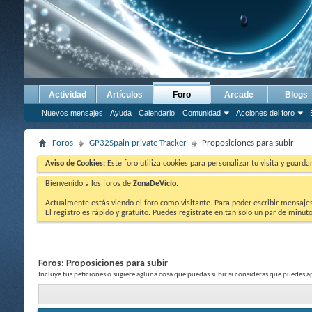
Actividad
Artículos
Foro
Arcade
Blogs
Nuevos mensajes
Ayuda
Calendario
Comunidad
Acciones del foro
Foros
GP32Spain private Tracker
Proposiciones para subir
Aviso de Cookies:
Este foro utiliza cookies para personalizar tu visita y guard
Bienvenido a los foros de
ZonaDeVicio
.
Actualmente estás viendo el foro como visitante. Para poder escribir mensajes y
El registro es rápido y gratuíto. Puedes registrate en tan solo un par de minu
Foros:
Proposiciones para subir
Incluye tus peticiones o sugiere agluna cosa que puedas subir si consideras que puedes 