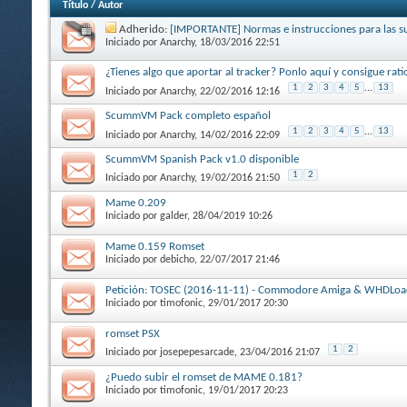
Título
/
Autor
Adherido:
[IMPORTANTE] Normas e instrucciones para las s
Iniciado por
Anarchy
, 18/03/2016 22:51
¿Tienes algo que aportar al tracker? Ponlo aquí y consigue rat
1
2
3
4
5
...
13
Iniciado por
Anarchy
, 22/02/2016 12:16
ScummVM Pack completo español
1
2
3
4
5
...
13
Iniciado por
Anarchy
, 14/02/2016 22:09
ScummVM Spanish Pack v1.0 disponible
1
2
Iniciado por
Anarchy
, 19/02/2016 21:50
Mame 0.209
Iniciado por
galder
, 28/04/2019 10:26
Mame 0.159 Romset
Iniciado por
debicho
, 22/07/2017 21:46
Petición: TOSEC (2016-11-11) - Commodore Amiga & WHDLoa
Iniciado por
timofonic
, 29/01/2017 20:30
romset PSX
1
2
Iniciado por
josepepesarcade
, 23/04/2016 21:07
¿Puedo subir el romset de MAME 0.181?
Iniciado por
timofonic
, 19/01/2017 20:23