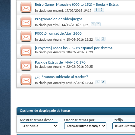
Retro Gamer Magazine (000 to 152) + Books + Extras
1
2
Iniciado por
entreri
, 17/03/2016 19:19
Programacion de videojuegos
1
2
Iniciado por
Yimi
, 14/12/2016 10:32
P000t0 romset de Atari 2600
1
2
Iniciado por
Anarchy
, 10/04/2016 12:22
[Proyecto] Todos los RPG en español por sistema
Iniciado por
Anarchy
, 28/02/2016 00:23
Pack de Extras del MAME 0.170
Iniciado por
Anarchy
, 22/02/2016 02:28
¿Qué vamos subiendo al tracker?
1
2
Iniciado por
Anarchy
, 09/02/2016 14:33
Opciones de desplegado de temas
Mostrar temas desde...
Ordenar temas por:
Prefijo