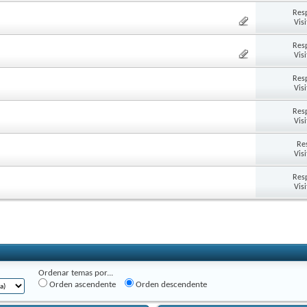
Res
Vis
Res
Vis
Res
Vis
Res
Vis
Re
Vis
Res
Vis
Ordenar temas por...
Orden ascendente
Orden descendente