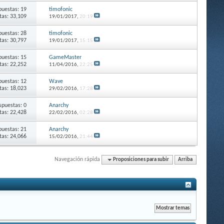
puestas: 19
timofonic
itas: 33,109
19/01/2017,
20:19
puestas: 28
timofonic
itas: 30,797
19/01/2017,
15:15
puestas: 15
GameMaster
itas: 22,252
11/04/2016,
22:25
puestas: 12
Wave
itas: 18,023
29/02/2016,
17:28
spuestas: 0
Anarchy
itas: 22,428
22/02/2016,
02:28
puestas: 21
Anarchy
itas: 24,066
15/02/2016,
21:44
Navegación rápida
Proposiciones para subir
Arriba