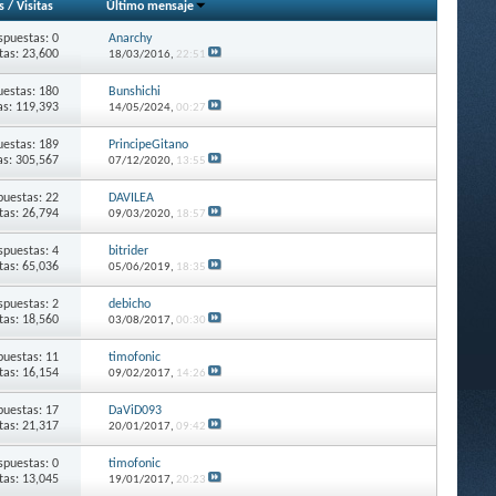
s
/
Visitas
Último mensaje
spuestas: 0
Anarchy
itas: 23,600
18/03/2016,
22:51
estas: 180
Bunshichi
as: 119,393
14/05/2024,
00:27
estas: 189
PrincipeGitano
as: 305,567
07/12/2020,
13:55
puestas: 22
DAVILEA
itas: 26,794
09/03/2020,
18:57
spuestas: 4
bitrider
itas: 65,036
05/06/2019,
18:35
spuestas: 2
debicho
itas: 18,560
03/08/2017,
00:30
puestas: 11
timofonic
itas: 16,154
09/02/2017,
14:26
puestas: 17
DaViD093
itas: 21,317
20/01/2017,
09:42
spuestas: 0
timofonic
itas: 13,045
19/01/2017,
20:23