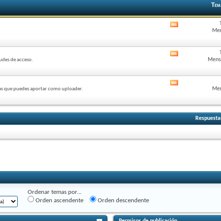
Tem
Ver
Men
este
foro
vía
Ver
feed
Mensa
tudes de acceso.
este
RSS
foro
vía
Ver
feed
Men
eras que puedes aportar como uploader.
este
RSS
foro
vía
feed
Respuesta
RSS
Ordenar temas por...
Orden ascendente
Orden descendente
Permisos de publicación