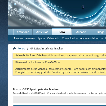
Actividad
Artículos
Foro
Arcade
Blogs
Nuevos mensajes
Ayuda
Calendario
Comunidad
Acciones del foro
Foros
GP32Spain private Tracker
Aviso de Cookies:
Este foro utiliza cookies para personalizar tu visita y guard
Bienvenido a los foros de
ZonaDeVicio
.
Actualmente estás viendo el foro como visitante. Para poder escribir mensajes y
El registro es rápido y gratuíto. Puedes registrate en tan solo un par de minu
Foros:
GP32Spain private Tracker
Foros del tracker de GP32Spain. Comenta los tracks, solicita acceso al tracker, propón ar