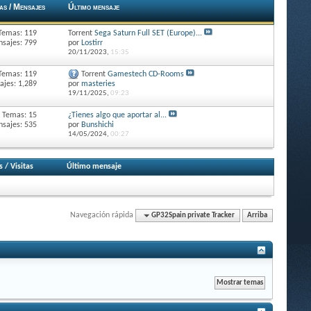
as / Mensajes
Último mensaje
Temas: 119
Torrent
Sega Saturn Full SET (Europe)...
sajes: 799
por
Lostirr
20/11/2023,
15:35
Temas: 119
Torrent
Gamestech CD-Rooms
jes: 1,289
por
masteries
19/11/2025,
09:23
Temas: 15
¿Tienes algo que aportar al...
sajes: 535
por
Bunshichi
14/05/2024,
00:27
s
/
Visitas
Último mensaje
Navegación rápida
GP32Spain private Tracker
Arriba