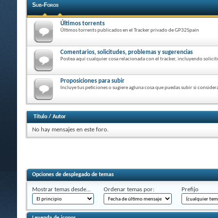
Sub-Foros
Últimos torrents
Últimos torrents publicados en el Tracker privado de GP32Spain
Comentarios, solicitudes, problemas y sugerencias
Postea aquí cualquier cosa relacionada con el tracker, incluyendo solici
Proposiciones para subir
Incluye tus peticiones o sugiere agluna cosa que puedas subir si consid
Título
/
Autor
No hay mensajes en este foro.
Opciones de desplegado de temas
Mostrar temas desde...
Ordenar temas por:
Prefijo
Leyenda de iconos