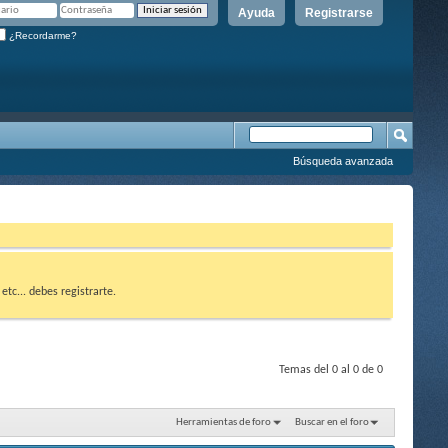
Ayuda
Registrarse
¿Recordarme?
Búsqueda avanzada
etc... debes registrarte.
Temas del 0 al 0 de 0
Herramientas de foro
Buscar en el foro