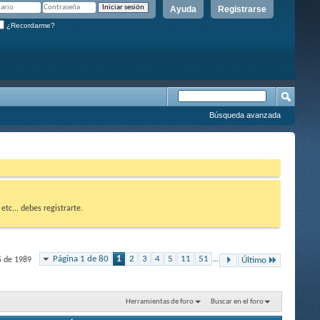
Ayuda
Registrarse
¿Recordarme?
Búsqueda avanzada
etc... debes registrarte.
Página 1 de 80
1
2
3
4
5
11
51
...
5 de 1989
Último
Herramientas de foro
Buscar en el foro