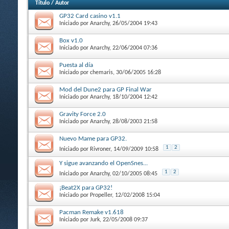
Título
/
Autor
GP32 Card casino v1.1
Iniciado por
Anarchy
, 26/05/2004 19:43
Box v1.0
Iniciado por
Anarchy
, 22/06/2004 07:36
Puesta al día
Iniciado por
chemaris
, 30/06/2005 16:28
Mod del Dune2 para GP Final War
Iniciado por
Anarchy
, 18/10/2004 12:42
Gravity Force 2.0
Iniciado por
Anarchy
, 28/08/2003 21:58
Nuevo Mame para GP32.
1
2
Iniciado por
Rivroner
, 14/09/2009 10:58
Y sigue avanzando el OpenSnes...
1
2
Iniciado por
Anarchy
, 02/10/2005 08:45
¡Beat2X para GP32!
Iniciado por
Propeller
, 12/02/2008 15:04
Pacman Remake v1.618
Iniciado por
Jurk
, 22/05/2008 09:37