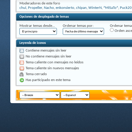
Moderadores de este foro
chui
,
Propeller
,
Nacho
,
enkonsierto
,
chipan
,
WinterN
,
^MiSaTo^
,
Puck20
Opciones de desplegado de temas
Mostrar temas desde...
Ordenar temas por:
Ordenar temas
Orden asc
Leyenda de iconos
Contiene mensajes sin leer
No contiene mensajes sin leer
Tema caliente con mensajes no leídos
Tema caliente sin nuevos mensajes
Tema cerrado
Has participado en este tema