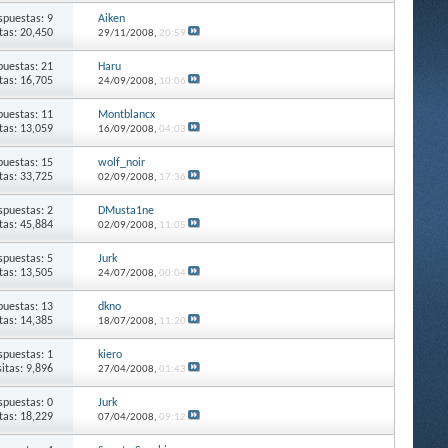
spuestas: 9
Aiken
itas: 20,450
29/11/2008,
20:59
puestas: 21
Haru
itas: 16,705
24/09/2008,
10:06
puestas: 11
Montblancx
itas: 13,059
16/09/2008,
04:03
puestas: 15
wolf_noir
itas: 33,725
02/09/2008,
17:36
spuestas: 2
DMusta1ne
itas: 45,884
02/09/2008,
11:05
spuestas: 5
Jurk
itas: 13,505
24/07/2008,
00:04
puestas: 13
dkno
itas: 14,385
18/07/2008,
11:20
spuestas: 1
kiero
sitas: 9,896
27/04/2008,
01:43
spuestas: 0
Jurk
itas: 18,229
07/04/2008,
09:12