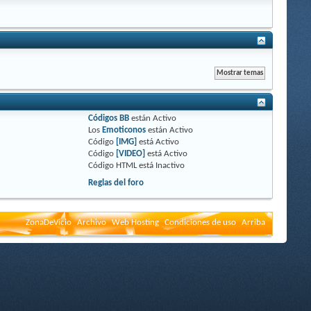
Códigos BB
están
Activo
Los
Emoticonos
están
Activo
Código
[IMG]
está
Activo
Código
[VIDEO]
está
Activo
Código HTML está
Inactivo
Reglas del foro
ZonaDeVicio
Archivo
Web Hosting
Condiciones de uso
Arriba