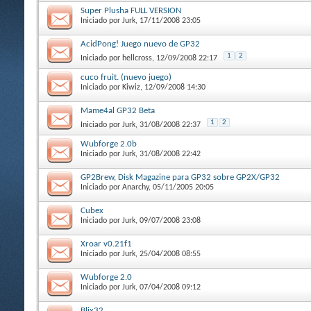
Super Plusha FULL VERSION
Iniciado por
Jurk
, 17/11/2008 23:05
AcidPong! Juego nuevo de GP32
1
2
Iniciado por
hellcross
, 12/09/2008 22:17
cuco fruit. (nuevo juego)
Iniciado por
Kiwiz
, 12/09/2008 14:30
Mame4al GP32 Beta
1
2
Iniciado por
Jurk
, 31/08/2008 22:37
Wubforge 2.0b
Iniciado por
Jurk
, 31/08/2008 22:42
GP2Brew, Disk Magazine para GP32 sobre GP2X/GP32
Iniciado por
Anarchy
, 05/11/2005 20:05
Cubex
Iniciado por
Jurk
, 09/07/2008 23:08
Xroar v0.21f1
Iniciado por
Jurk
, 25/04/2008 08:55
Wubforge 2.0
Iniciado por
Jurk
, 07/04/2008 09:12
Blix32