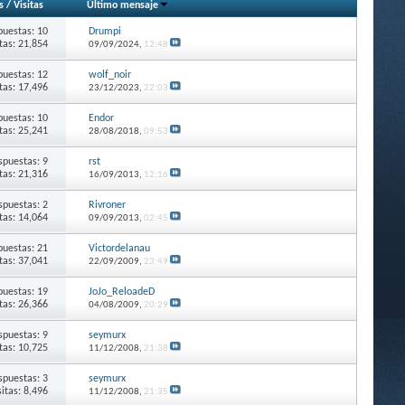
s
/
Visitas
Último mensaje
puestas: 10
Drumpi
itas: 21,854
09/09/2024,
12:48
puestas: 12
wolf_noir
itas: 17,496
23/12/2023,
22:03
puestas: 10
Endor
itas: 25,241
28/08/2018,
09:53
spuestas: 9
rst
itas: 21,316
16/09/2013,
12:16
spuestas: 2
Rivroner
itas: 14,064
09/09/2013,
02:45
puestas: 21
Victordelanau
itas: 37,041
22/09/2009,
23:49
puestas: 19
JoJo_ReloadeD
itas: 26,366
04/08/2009,
20:29
spuestas: 9
seymurx
itas: 10,725
11/12/2008,
21:38
spuestas: 3
seymurx
sitas: 8,496
11/12/2008,
21:35