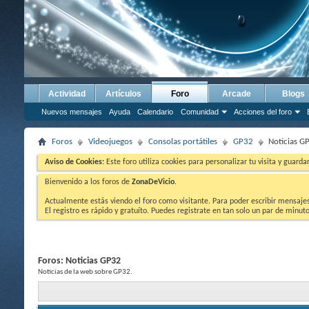
Actividad
Artículos
Foro
Arcade
Blogs
Nuevos mensajes
Ayuda
Calendario
Comunidad
Acciones del foro
Foros
Videojuegos
Consolas portátiles
GP32
Noticias G
Aviso de Cookies:
Este foro utiliza cookies para personalizar tu visita y guard
Bienvenido a los foros de
ZonaDeVicio
.
Actualmente estás viendo el foro como visitante. Para poder escribir mensajes y
El registro es rápido y gratuíto. Puedes registrate en tan solo un par de minu
Foros:
Noticias GP32
Noticias de la web sobre GP32.