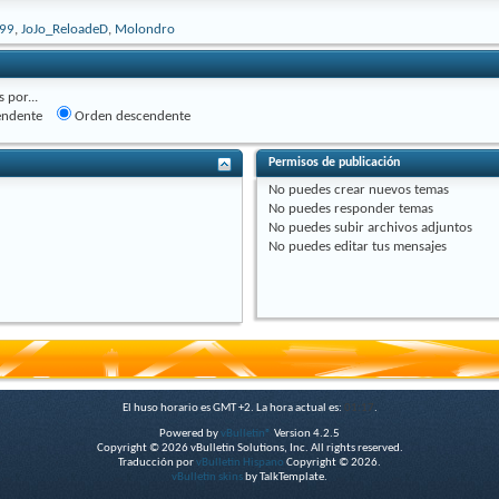
99
,
JoJo_ReloadeD
,
Molondro
 por...
endente
Orden descendente
Permisos de publicación
No puedes
crear nuevos temas
No puedes
responder temas
No puedes
subir archivos adjuntos
No puedes
editar tus mensajes
El huso horario es GMT +2. La hora actual es:
01:17
.
Powered by
vBulletin®
Version 4.2.5
Copyright © 2026 vBulletin Solutions, Inc. All rights reserved.
Traducción por
vBulletin Hispano
Copyright © 2026.
vBulletin skins
by TalkTemplate.