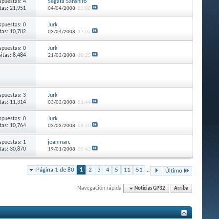
spuestas: 4
Segata Sanshiro
itas: 21,951
04/04/2008,
23:08
spuestas: 0
Jurk
itas: 10,782
03/04/2008,
17:02
spuestas: 0
Jurk
sitas: 8,484
21/03/2008,
18:25
spuestas: 3
Jurk
itas: 11,314
03/03/2008,
21:44
spuestas: 0
Jurk
itas: 10,764
03/03/2008,
09:20
spuestas: 1
joanmarc
itas: 30,870
19/01/2008,
00:43
Página 1 de 80
1
2
3
4
5
11
51
...
Último
Navegación rápida
Noticias GP32
Arriba