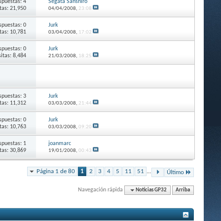
spuestas: 4
Segata Sanshiro
itas: 21,950
04/04/2008,
23:08
spuestas: 0
Jurk
itas: 10,781
03/04/2008,
17:02
spuestas: 0
Jurk
sitas: 8,484
21/03/2008,
18:25
spuestas: 3
Jurk
itas: 11,312
03/03/2008,
21:44
spuestas: 0
Jurk
itas: 10,763
03/03/2008,
09:20
spuestas: 1
joanmarc
itas: 30,869
19/01/2008,
00:43
Página 1 de 80
1
2
3
4
5
11
51
...
Último
Navegación rápida
Noticias GP32
Arriba