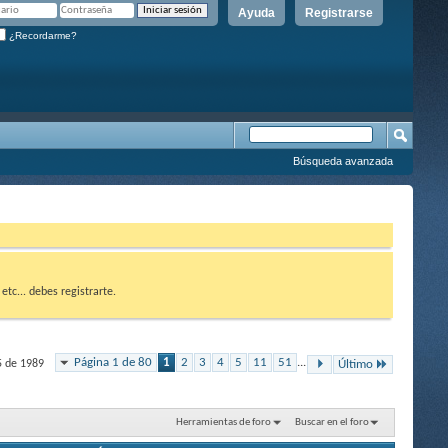
Ayuda
Registrarse
¿Recordarme?
Búsqueda avanzada
etc... debes registrarte.
Página 1 de 80
1
2
3
4
5
11
51
...
5 de 1989
Último
Herramientas de foro
Buscar en el foro