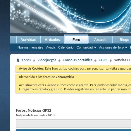
Actividad
Artículos
Foro
Arcade
Blogs
Nuevos mensajes
Ayuda
Calendario
Comunidad
Acciones del foro
Foros
Videojuegos
Consolas portátiles
GP32
Noticias G
Aviso de Cookies:
Este foro utiliza cookies para personalizar tu visita y guard
Bienvenido a los foros de
ZonaDeVicio
.
Actualmente estás viendo el foro como visitante. Para poder escribir mensajes y
El registro es rápido y gratuíto. Puedes registrate en tan solo un par de minu
Foros:
Noticias GP32
Noticias de la web sobre GP32.