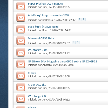
Super Plusha FULL VERSION
Iniciado por
Jurk
, 17/11/2008 23:05
AcidPong! Juego nuevo de GP32
1
2
Iniciado por
hellcross
, 12/09/2008 22:17
cuco fruit. (nuevo juego)
Iniciado por
Kiwiz
, 12/09/2008 14:30
Mame4al GP32 Beta
1
2
Iniciado por
Jurk
, 31/08/2008 22:37
Wubforge 2.0b
Iniciado por
Jurk
, 31/08/2008 22:42
GP2Brew, Disk Magazine para GP32 sobre GP2X/GP32
Iniciado por
Anarchy
, 05/11/2005 20:05
Cubex
Iniciado por
Jurk
, 09/07/2008 23:08
Xroar v0.21f1
Iniciado por
Jurk
, 25/04/2008 08:55
Wubforge 2.0
Iniciado por
Jurk
, 07/04/2008 09:12
Blix32