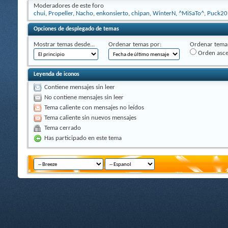
Moderadores de este foro
chui
,
Propeller
,
Nacho
,
enkonsierto
,
chipan
,
WinterN
,
^MiSaTo^
,
Puck20
Opciones de desplegado de temas
Mostrar temas desde...
Ordenar temas por:
Ordenar temas
Orden asc
Leyenda de iconos
Contiene mensajes sin leer
No contiene mensajes sin leer
Tema caliente con mensajes no leídos
Tema caliente sin nuevos mensajes
Tema cerrado
Has participado en este tema