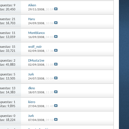
spuestas: 9
Aiken
itas: 20,450
29/11/2008,
20:59
puestas: 21
Haru
itas: 16,703
24/09/2008,
10:06
puestas: 11
Montblancx
itas: 13,059
16/09/2008,
04:03
puestas: 15
wolf_noir
itas: 33,721
02/09/2008,
17:36
spuestas: 2
DMusta1ne
itas: 45,883
02/09/2008,
11:05
spuestas: 5
Jurk
itas: 13,505
24/07/2008,
00:04
puestas: 13
dkno
itas: 14,383
18/07/2008,
11:20
spuestas: 1
kiero
sitas: 9,895
27/04/2008,
01:43
spuestas: 0
Jurk
itas: 18,224
07/04/2008,
09:12