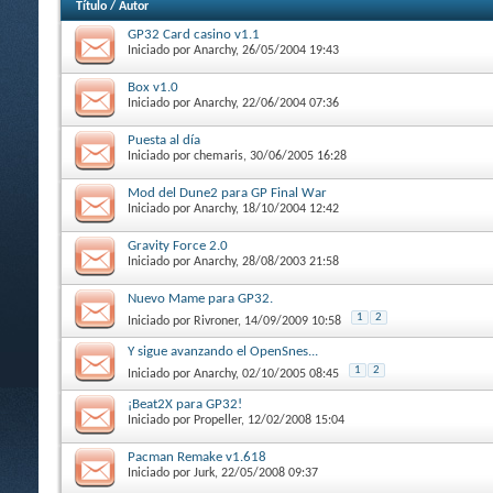
Título
/
Autor
GP32 Card casino v1.1
Iniciado por
Anarchy
, 26/05/2004 19:43
Box v1.0
Iniciado por
Anarchy
, 22/06/2004 07:36
Puesta al día
Iniciado por
chemaris
, 30/06/2005 16:28
Mod del Dune2 para GP Final War
Iniciado por
Anarchy
, 18/10/2004 12:42
Gravity Force 2.0
Iniciado por
Anarchy
, 28/08/2003 21:58
Nuevo Mame para GP32.
1
2
Iniciado por
Rivroner
, 14/09/2009 10:58
Y sigue avanzando el OpenSnes...
1
2
Iniciado por
Anarchy
, 02/10/2005 08:45
¡Beat2X para GP32!
Iniciado por
Propeller
, 12/02/2008 15:04
Pacman Remake v1.618
Iniciado por
Jurk
, 22/05/2008 09:37