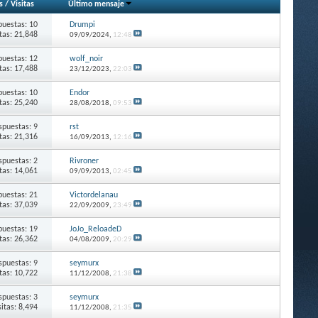
s
/
Visitas
Último mensaje
puestas: 10
Drumpi
itas: 21,848
09/09/2024,
12:48
puestas: 12
wolf_noir
itas: 17,488
23/12/2023,
22:03
puestas: 10
Endor
itas: 25,240
28/08/2018,
09:53
spuestas: 9
rst
itas: 21,316
16/09/2013,
12:16
spuestas: 2
Rivroner
itas: 14,061
09/09/2013,
02:45
puestas: 21
Victordelanau
itas: 37,039
22/09/2009,
23:49
puestas: 19
JoJo_ReloadeD
itas: 26,362
04/08/2009,
20:29
spuestas: 9
seymurx
itas: 10,722
11/12/2008,
21:38
spuestas: 3
seymurx
sitas: 8,494
11/12/2008,
21:35