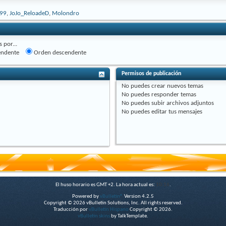
99
,
JoJo_ReloadeD
,
Molondro
 por...
endente
Orden descendente
Permisos de publicación
No puedes
crear nuevos temas
No puedes
responder temas
No puedes
subir archivos adjuntos
No puedes
editar tus mensajes
El huso horario es GMT +2. La hora actual es:
10:16
.
Powered by
vBulletin®
Version 4.2.5
Copyright © 2026 vBulletin Solutions, Inc. All rights reserved.
Traducción por
vBulletin Hispano
Copyright © 2026.
vBulletin skins
by TalkTemplate.