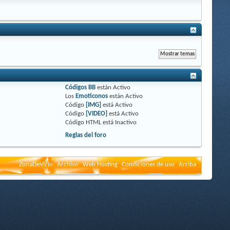
Códigos BB
están
Activo
Los
Emoticonos
están
Activo
Código
[IMG]
está
Activo
Código
[VIDEO]
está
Activo
Código HTML está
Inactivo
Reglas del foro
ZonaDeVicio
Archivo
Web Hosting
Condiciones de uso
Arriba