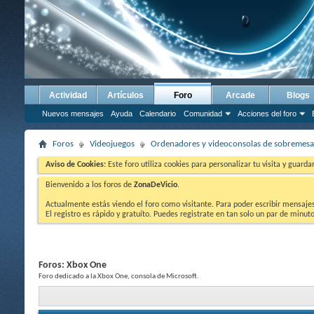
Actividad
Artículos
Foro
Arcade
Blogs
Nuevos mensajes
Ayuda
Calendario
Comunidad
Acciones del foro
Foros
Videojuegos
Ordenadores y videoconsolas de sobremesa
Aviso de Cookies:
Este foro utiliza cookies para personalizar tu visita y guard
Bienvenido a los foros de
ZonaDeVicio
.
Actualmente estás viendo el foro como visitante. Para poder escribir mensajes y
El registro es rápido y gratuíto. Puedes registrate en tan solo un par de minu
Foros:
Xbox One
Foro dedicado a la Xbox One, consola de Microsoft.