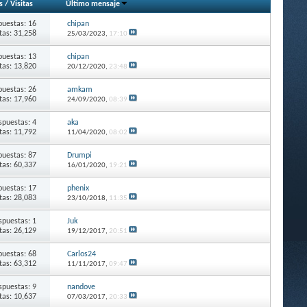
s
/
Visitas
Último mensaje
puestas: 16
chipan
itas: 31,258
25/03/2023,
17:10
puestas: 13
chipan
itas: 13,820
20/12/2020,
23:48
puestas: 26
amkam
itas: 17,960
24/09/2020,
08:39
spuestas: 4
aka
itas: 11,792
11/04/2020,
08:02
puestas: 87
Drumpi
itas: 60,337
16/01/2020,
19:21
puestas: 17
phenix
itas: 28,083
23/10/2018,
11:35
spuestas: 1
Juk
itas: 26,129
19/12/2017,
20:51
puestas: 68
Carlos24
itas: 63,312
11/11/2017,
09:47
spuestas: 9
nandove
itas: 10,637
07/03/2017,
20:33