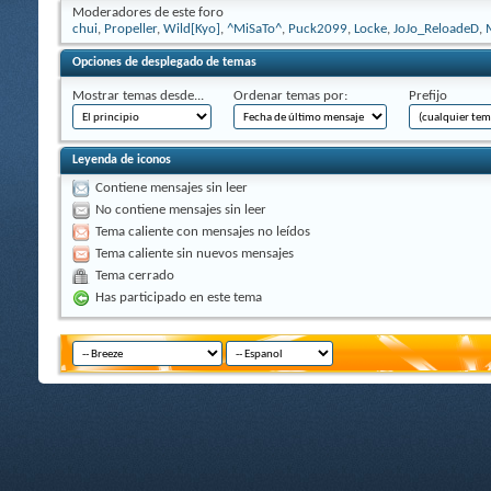
Moderadores de este foro
chui
,
Propeller
,
Wild[Kyo]
,
^MiSaTo^
,
Puck2099
,
Locke
,
JoJo_ReloadeD
,
Opciones de desplegado de temas
Mostrar temas desde...
Ordenar temas por:
Prefijo
Leyenda de iconos
Contiene mensajes sin leer
No contiene mensajes sin leer
Tema caliente con mensajes no leídos
Tema caliente sin nuevos mensajes
Tema cerrado
Has participado en este tema