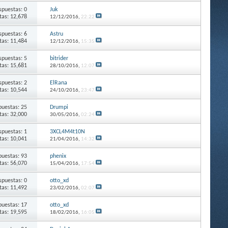
spuestas: 0
Juk
itas: 12,678
12/12/2016,
22:22
spuestas: 6
Astru
itas: 11,484
12/12/2016,
15:35
spuestas: 5
bitrider
itas: 15,681
28/10/2016,
12:07
spuestas: 2
ElRana
itas: 10,544
24/10/2016,
23:47
puestas: 25
Drumpi
itas: 32,000
30/05/2016,
02:24
spuestas: 1
3XCL4M4t10N
itas: 10,041
21/04/2016,
14:32
puestas: 93
phenix
itas: 56,070
15/04/2016,
17:54
spuestas: 0
otto_xd
itas: 11,492
23/02/2016,
02:07
puestas: 17
otto_xd
itas: 19,595
18/02/2016,
16:05