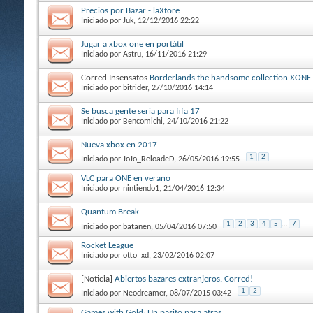
Precios por Bazar - laXtore
Iniciado por
Juk
, 12/12/2016 22:22
Jugar a xbox one en portátil
Iniciado por
Astru
, 16/11/2016 21:29
Corred Insensatos
Borderlands the handsome collection XONE 
Iniciado por
bitrider
, 27/10/2016 14:14
Se busca gente seria para fifa 17
Iniciado por
Bencomichi
, 24/10/2016 21:22
Nueva xbox en 2017
1
2
Iniciado por
JoJo_ReloadeD
, 26/05/2016 19:55
VLC para ONE en verano
Iniciado por
nintiendo1
, 21/04/2016 12:34
Quantum Break
1
2
3
4
5
...
7
Iniciado por
batanen
, 05/04/2016 07:50
Rocket League
Iniciado por
otto_xd
, 23/02/2016 02:07
[Noticia]
Abiertos bazares extranjeros. Corred!
1
2
Iniciado por
Neodreamer
, 08/07/2015 03:42
Games with Gold: Un pasito para atras ...