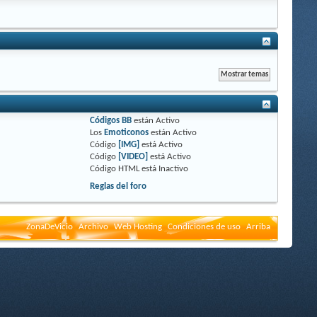
Códigos BB
están
Activo
Los
Emoticonos
están
Activo
Código
[IMG]
está
Activo
Código
[VIDEO]
está
Activo
Código HTML está
Inactivo
Reglas del foro
ZonaDeVicio
Archivo
Web Hosting
Condiciones de uso
Arriba