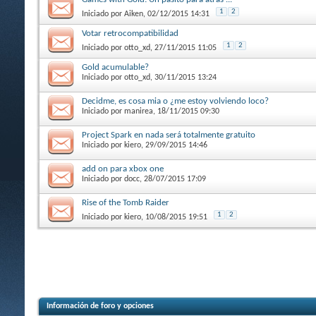
1
2
Iniciado por
Aiken
, 02/12/2015 14:31
Votar retrocompatibilidad
1
2
Iniciado por
otto_xd
, 27/11/2015 11:05
Gold acumulable?
Iniciado por
otto_xd
, 30/11/2015 13:24
Decidme, es cosa mia o ¿me estoy volviendo loco?
Iniciado por
manirea
, 18/11/2015 09:30
Project Spark en nada será totalmente gratuito
Iniciado por
kiero
, 29/09/2015 14:46
add on para xbox one
Iniciado por
docc
, 28/07/2015 17:09
Rise of the Tomb Raider
1
2
Iniciado por
kiero
, 10/08/2015 19:51
Información de foro y opciones