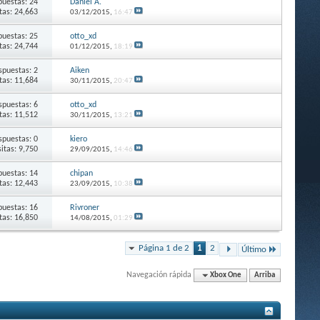
puestas: 24
Daniel A.
itas: 24,663
03/12/2015,
16:47
puestas: 25
otto_xd
itas: 24,744
01/12/2015,
18:19
spuestas: 2
Aiken
itas: 11,684
30/11/2015,
20:47
spuestas: 6
otto_xd
itas: 11,512
30/11/2015,
13:21
spuestas: 0
kiero
sitas: 9,750
29/09/2015,
14:46
puestas: 14
chipan
itas: 12,443
23/09/2015,
10:38
puestas: 16
Rivroner
itas: 16,850
14/08/2015,
01:29
Página 1 de 2
1
2
Último
Navegación rápida
Xbox One
Arriba