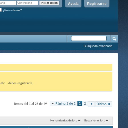
Ayuda
Registrarse
¿Recordarme?
Búsqueda avanzada
etc... debes registrarte.
Página 1 de 2
1
2
Temas del 1 al 25 de 49
Último
Herramientas de foro
Buscar en el foro