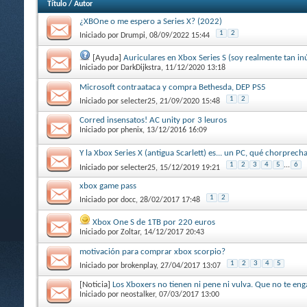
Título
/
Autor
¿XBOne o me espero a Series X? (2022)
1
2
Iniciado por
Drumpi
, 08/09/2022 15:44
[Ayuda]
Auriculares en Xbox Series S (soy realmente tan inút
Iniciado por
DarkDijkstra
, 11/12/2020 13:18
Microsoft contraataca y compra Bethesda, DEP PS5
1
2
Iniciado por
selecter25
, 21/09/2020 15:48
Corred insensatos! AC unity por 3 leuros
Iniciado por
phenix
, 13/12/2016 16:09
Y la Xbox Series X (antigua Scarlett) es... un PC, qué chorprecha
1
2
3
4
5
...
6
Iniciado por
selecter25
, 15/12/2019 19:21
xbox game pass
1
2
Iniciado por
docc
, 28/02/2017 17:48
Xbox One S de 1TB por 220 euros
Iniciado por
Zoltar
, 14/12/2017 20:43
motivación para comprar xbox scorpio?
1
2
3
4
5
Iniciado por
brokenplay
, 27/04/2017 13:07
[Noticia]
Los Xboxers no tienen ni pene ni vulva. Que no te en
Iniciado por
neostalker
, 07/03/2017 13:00