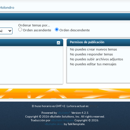
Molondro
Ordenar temas por...
Orden ascendente
Orden descendente
Permisos de publicación
No puedes
crear nuevos temas
No puedes
responder temas
No puedes
subir archivos adjuntos
No puedes
editar tus mensajes
El huso horario es GMT +2. La hora actual es:
01:17
.
Powered by
vBulletin®
Version 4.2.5
Copyright © 2026 vBulletin Solutions, Inc. All rights reserved.
Traducción por
vBulletin Hispano
Copyright © 2026.
vBulletin skins
by TalkTemplate.