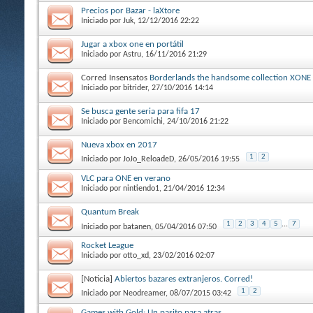
Precios por Bazar - laXtore
Iniciado por
Juk
, 12/12/2016 22:22
Jugar a xbox one en portátil
Iniciado por
Astru
, 16/11/2016 21:29
Corred Insensatos
Borderlands the handsome collection XONE 
Iniciado por
bitrider
, 27/10/2016 14:14
Se busca gente seria para fifa 17
Iniciado por
Bencomichi
, 24/10/2016 21:22
Nueva xbox en 2017
1
2
Iniciado por
JoJo_ReloadeD
, 26/05/2016 19:55
VLC para ONE en verano
Iniciado por
nintiendo1
, 21/04/2016 12:34
Quantum Break
1
2
3
4
5
...
7
Iniciado por
batanen
, 05/04/2016 07:50
Rocket League
Iniciado por
otto_xd
, 23/02/2016 02:07
[Noticia]
Abiertos bazares extranjeros. Corred!
1
2
Iniciado por
Neodreamer
, 08/07/2015 03:42
Games with Gold: Un pasito para atras ...