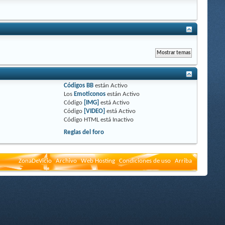
Códigos BB
están
Activo
Los
Emoticonos
están
Activo
Código
[IMG]
está
Activo
Código
[VIDEO]
está
Activo
Código HTML está
Inactivo
Reglas del foro
ZonaDeVicio
Archivo
Web Hosting
Condiciones de uso
Arriba