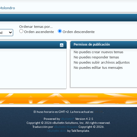
Molondro
Ordenar temas por...
Orden ascendente
Orden descendente
Permisos de publicación
No puedes
crear nuevos temas
No puedes
responder temas
No puedes
subir archivos adjuntos
No puedes
editar tus mensajes
El huso horario es GMT +2. La hora actual es:
19:29
.
Powered by
vBulletin®
Version 4.2.5
Copyright © 2026 vBulletin Solutions, Inc. All rights reserved.
Traducción por
vBulletin Hispano
Copyright © 2026.
vBulletin skins
by TalkTemplate.