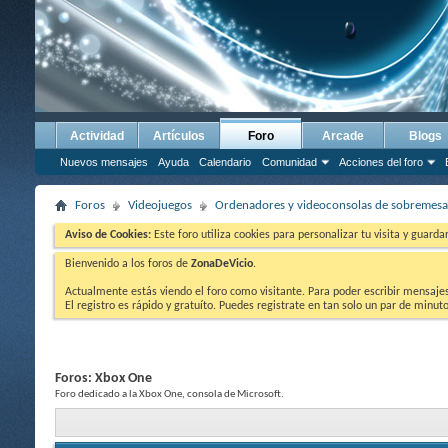
Actividad
Artículos
Foro
Arcade
Blogs
Nuevos mensajes
Ayuda
Calendario
Comunidad
Acciones del foro
Foros
Videojuegos
Ordenadores y videoconsolas de sobremesa
Aviso de Cookies:
Este foro utiliza cookies para personalizar tu visita y guard
Bienvenido a los foros de
ZonaDeVicio
.
Actualmente estás viendo el foro como visitante. Para poder escribir mensajes y
El registro es rápido y gratuíto. Puedes registrate en tan solo un par de minu
Foros:
Xbox One
Foro dedicado a la Xbox One, consola de Microsoft.