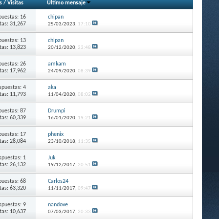
s
/
Visitas
Último mensaje
puestas: 16
chipan
itas: 31,267
25/03/2023,
17:10
puestas: 13
chipan
itas: 13,823
20/12/2020,
23:48
puestas: 26
amkam
itas: 17,962
24/09/2020,
08:39
spuestas: 4
aka
itas: 11,793
11/04/2020,
08:02
puestas: 87
Drumpi
itas: 60,339
16/01/2020,
19:21
puestas: 17
phenix
itas: 28,084
23/10/2018,
11:35
spuestas: 1
Juk
itas: 26,132
19/12/2017,
20:51
puestas: 68
Carlos24
itas: 63,320
11/11/2017,
09:47
spuestas: 9
nandove
itas: 10,637
07/03/2017,
20:33