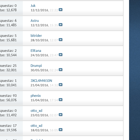
spuestas: 0
Juk
itas: 12,678
12/12/2016,
22:22
spuestas: 6
Astru
itas: 11,485
12/12/2016,
15:35
spuestas: 5
bitrider
itas: 15,681
28/10/2016,
12:07
spuestas: 2
ElRana
itas: 10,544
24/10/2016,
23:47
puestas: 25
Drumpi
itas: 32,001
30/05/2016,
02:24
spuestas: 1
3XCL4M4t10N
itas: 10,041
21/04/2016,
14:32
puestas: 93
phenix
itas: 56,076
15/04/2016,
17:54
spuestas: 0
otto_xd
itas: 11,492
23/02/2016,
02:07
puestas: 17
otto_xd
itas: 19,596
18/02/2016,
16:05