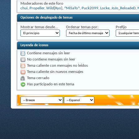
Moderadores de este foro
chui
,
Propeller
,
Wild[Kyo]
,
^MiSaTo^
,
Puck2099
,
Locke
,
JoJo_ReloadeD
,
Opciones de desplegado de temas
Mostrar temas desde...
Ordenar temas por:
Prefijo
Leyenda de iconos
Contiene mensajes sin leer
No contiene mensajes sin leer
Tema caliente con mensajes no leídos
Tema caliente sin nuevos mensajes
Tema cerrado
Has participado en este tema