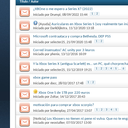
Título
/
Autor
¿XBOne o me espero a Series X? (2022)
1
2
Iniciado por
Drumpi
, 08/09/2022 15:44
[Ayuda]
Auriculares en Xbox Series S (soy realmente tan inút
Iniciado por
DarkDijkstra
, 11/12/2020 13:18
Microsoft contraataca y compra Bethesda, DEP PS5
1
2
Iniciado por
selecter25
, 21/09/2020 15:48
Corred insensatos! AC unity por 3 leuros
Iniciado por
phenix
, 13/12/2016 16:09
Y la Xbox Series X (antigua Scarlett) es... un PC, qué chorprecha
1
2
3
4
5
...
6
Iniciado por
selecter25
, 15/12/2019 19:21
xbox game pass
1
2
Iniciado por
docc
, 28/02/2017 17:48
Xbox One S de 1TB por 220 euros
Iniciado por
Zoltar
, 14/12/2017 20:43
motivación para comprar xbox scorpio?
1
2
3
4
5
Iniciado por
brokenplay
, 27/04/2017 13:07
[Noticia]
Los Xboxers no tienen ni pene ni vulva. Que no te en
Iniciado por
neostalker
, 07/03/2017 13:00