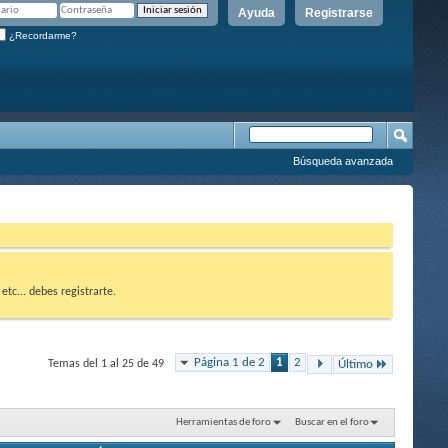
Ayuda
Registrarse
¿Recordarme?
Búsqueda avanzada
etc... debes registrarte.
Página 1 de 2
1
2
Temas del 1 al 25 de 49
Último
Herramientas de foro
Buscar en el foro