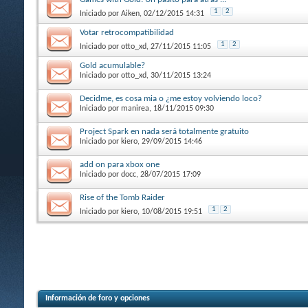
1
2
Iniciado por
Aiken
, 02/12/2015 14:31
Votar retrocompatibilidad
1
2
Iniciado por
otto_xd
, 27/11/2015 11:05
Gold acumulable?
Iniciado por
otto_xd
, 30/11/2015 13:24
Decidme, es cosa mia o ¿me estoy volviendo loco?
Iniciado por
manirea
, 18/11/2015 09:30
Project Spark en nada será totalmente gratuito
Iniciado por
kiero
, 29/09/2015 14:46
add on para xbox one
Iniciado por
docc
, 28/07/2015 17:09
Rise of the Tomb Raider
1
2
Iniciado por
kiero
, 10/08/2015 19:51
Información de foro y opciones