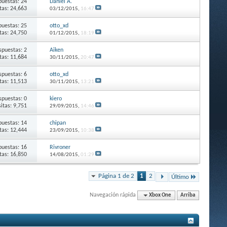
puestas: 24
Daniel A.
itas: 24,663
03/12/2015,
16:47
puestas: 25
otto_xd
itas: 24,750
01/12/2015,
18:19
spuestas: 2
Aiken
itas: 11,684
30/11/2015,
20:47
spuestas: 6
otto_xd
itas: 11,513
30/11/2015,
13:21
spuestas: 0
kiero
sitas: 9,751
29/09/2015,
14:46
puestas: 14
chipan
itas: 12,444
23/09/2015,
10:38
puestas: 16
Rivroner
itas: 16,850
14/08/2015,
01:29
Página 1 de 2
1
2
Último
Navegación rápida
Xbox One
Arriba