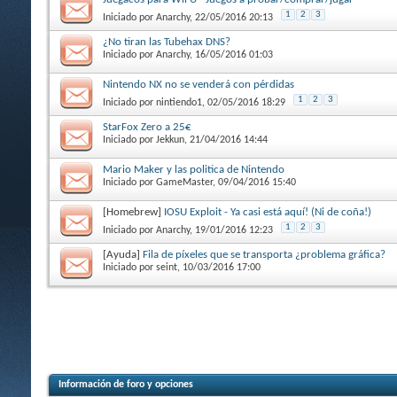
1
2
3
Iniciado por
Anarchy
, 22/05/2016 20:13
¿No tiran las Tubehax DNS?
Iniciado por
Anarchy
, 16/05/2016 01:03
Nintendo NX no se venderá con pérdidas
1
2
3
Iniciado por
nintiendo1
, 02/05/2016 18:29
StarFox Zero a 25€
Iniciado por
Jekkun
, 21/04/2016 14:44
Mario Maker y las politica de Nintendo
Iniciado por
GameMaster
, 09/04/2016 15:40
[Homebrew]
IOSU Exploit - Ya casi está aquí! (Ni de coña!)
1
2
3
Iniciado por
Anarchy
, 19/01/2016 12:23
[Ayuda]
Fila de píxeles que se transporta ¿problema gráfica?
Iniciado por
seint
, 10/03/2016 17:00
Información de foro y opciones