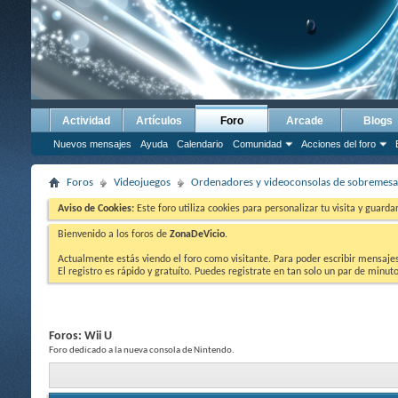
Actividad
Artículos
Foro
Arcade
Blogs
Nuevos mensajes
Ayuda
Calendario
Comunidad
Acciones del foro
Foros
Videojuegos
Ordenadores y videoconsolas de sobremesa
Aviso de Cookies:
Este foro utiliza cookies para personalizar tu visita y guard
Bienvenido a los foros de
ZonaDeVicio
.
Actualmente estás viendo el foro como visitante. Para poder escribir mensajes y
El registro es rápido y gratuíto. Puedes registrate en tan solo un par de minu
Foros:
Wii U
Foro dedicado a la nueva consola de Nintendo.