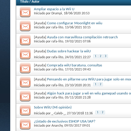
Título
/
Autor
Ampliar espacio a la Wii U
Iniciado por
Drumpi
, 18/06/2020 20:53
[Ayuda]
Como configurar Moonlight en wiiu
Iniciado por
rafa-lito
, 13/06/2021 10:15
[Ayuda]
Ayuda con maravillosa compilación retroarch
Iniciado por
rafa-lito
, 19/02/2021 07:06
[Ayuda]
Dudas sobre hackear la wiiU
1
2
3
Iniciado por
rafa-lito
, 24/01/2021 22:27
[Ayuda]
Comprada wiiU baratuna, consultas
Iniciado por
rafa-lito
, 17/01/2021 09:43
[Ayuda]
Pensando en pillarme una WiiU para jugar solo en mod
1
2
Iniciado por
rafa-lito
, 23/10/2020 20:31
[Ayuda]
Algún hack para jugar a wii en wiiu gamepad usando s
Iniciado por
rafa-lito
, 05/11/2020 21:28
Sobre WiiU (Mi opinión)
1
2
Iniciado por
_-Caleb-_
, 27/10/2018 11:36
¿Listado de exclusivos ESHOP USA/JAP?
Iniciado por
Anarchy
, 09/05/2017 09:01