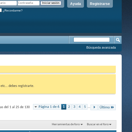
Ayuda
Registrarse
¿Recordarme?
Búsqueda avanzada
etc... debes registrarte.
Página 1 de 6
1
2
3
4
5
...
s del 1 al 25 de 130
Último
Herramientas de foro
Buscar en el foro