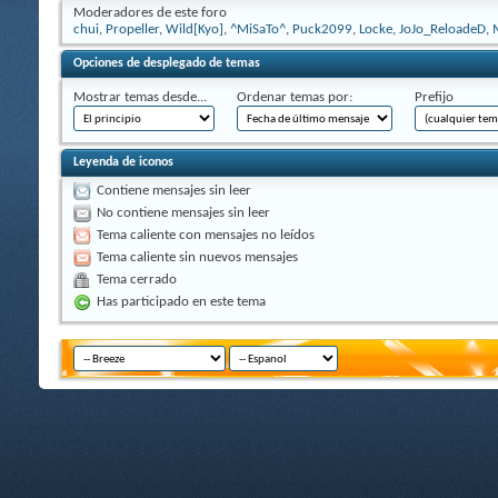
Moderadores de este foro
chui
,
Propeller
,
Wild[Kyo]
,
^MiSaTo^
,
Puck2099
,
Locke
,
JoJo_ReloadeD
,
Opciones de desplegado de temas
Mostrar temas desde...
Ordenar temas por:
Prefijo
Leyenda de iconos
Contiene mensajes sin leer
No contiene mensajes sin leer
Tema caliente con mensajes no leídos
Tema caliente sin nuevos mensajes
Tema cerrado
Has participado en este tema