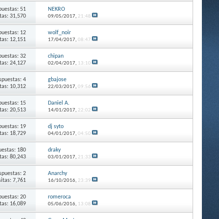
puestas: 51
NEKRO
itas: 31,570
09/05/2017,
21:48
puestas: 12
wolf_noir
itas: 12,151
17/04/2017,
08:47
puestas: 32
chipan
itas: 24,127
02/04/2017,
13:10
spuestas: 4
gbajose
itas: 10,312
22/03/2017,
09:56
puestas: 15
Daniel A.
itas: 20,513
14/01/2017,
22:02
puestas: 19
dj syto
itas: 18,729
04/01/2017,
04:50
estas: 180
draky
itas: 80,243
03/01/2017,
21:33
spuestas: 2
Anarchy
sitas: 7,761
16/10/2016,
23:39
puestas: 20
romeroca
itas: 16,089
05/06/2016,
13:08