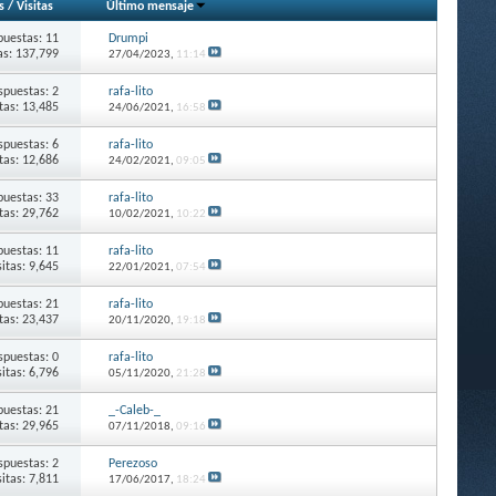
s
/
Visitas
Último mensaje
puestas: 11
Drumpi
as: 137,799
27/04/2023,
11:14
spuestas: 2
rafa-lito
itas: 13,485
24/06/2021,
16:58
spuestas: 6
rafa-lito
itas: 12,686
24/02/2021,
09:05
puestas: 33
rafa-lito
itas: 29,762
10/02/2021,
10:22
puestas: 11
rafa-lito
sitas: 9,645
22/01/2021,
07:54
puestas: 21
rafa-lito
itas: 23,437
20/11/2020,
19:18
spuestas: 0
rafa-lito
sitas: 6,796
05/11/2020,
21:28
puestas: 21
_-Caleb-_
itas: 29,965
07/11/2018,
09:16
spuestas: 2
Perezoso
sitas: 7,811
17/06/2017,
18:24