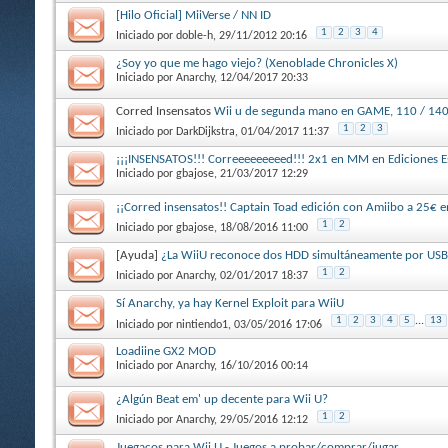
[Hilo Oficial] MiiVerse / NN ID
1
2
3
4
Iniciado por
doble-h
, 29/11/2012 20:16
¿Soy yo que me hago viejo? (Xenoblade Chronicles X)
Iniciado por
Anarchy
, 12/04/2017 20:33
Corred Insensatos
Wii u de segunda mano en GAME, 110 / 140
1
2
3
Iniciado por
DarkDijkstra
, 01/04/2017 11:37
¡¡¡INSENSATOS!!! Correeeeeeeeed!!! 2x1 en MM en Ediciones E
Iniciado por
gbajose
, 21/03/2017 12:29
¡¡Corred insensatos!! Captain Toad edición con Amiibo a 25€
1
2
Iniciado por
gbajose
, 18/08/2016 11:00
[Ayuda]
¿La WiiU reconoce dos HDD simultáneamente por USB 
1
2
Iniciado por
Anarchy
, 02/01/2017 18:37
Sí Anarchy, ya hay Kernel Exploit para WiiU
1
2
3
4
5
...
13
Iniciado por
nintiendo1
, 03/05/2016 17:06
Loadiine GX2 MOD
Iniciado por
Anarchy
, 16/10/2016 00:14
¿Algún Beat em' up decente para Wii U?
1
2
Iniciado por
Anarchy
, 29/05/2016 12:12
Juegacos para Wii U - Juegos a probar/comprar/jugar