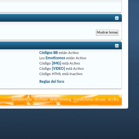
Códigos BB
están
Activo
Los
Emoticonos
están
Activo
Código
[IMG]
está
Activo
Código
[VIDEO]
está
Activo
Código HTML está
Inactivo
Reglas del foro
ZonaDeVicio
Archivo
Web Hosting
Condiciones de uso
Arriba