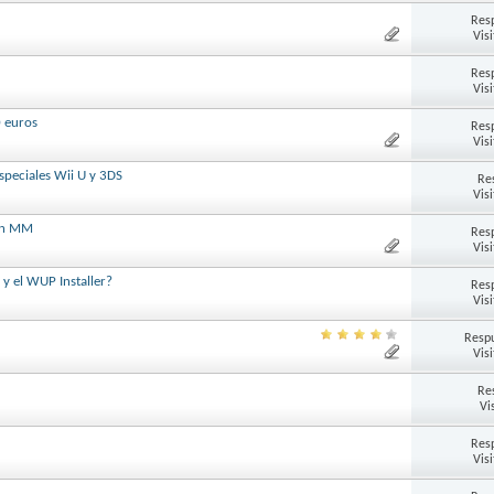
Res
Vis
Res
Vis
 euros
Res
Vis
speciales Wii U y 3DS
Re
Vis
 en MM
Res
Vis
y el WUP Installer?
Res
Vis
Respu
Vis
Re
Vi
Res
Vis