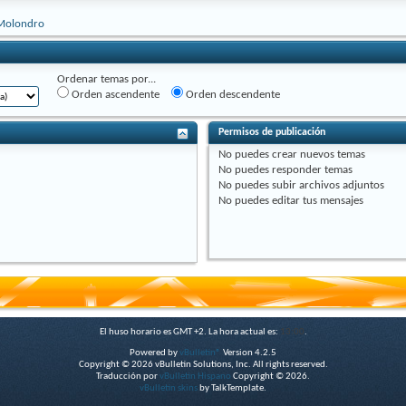
Molondro
Ordenar temas por...
Orden ascendente
Orden descendente
Permisos de publicación
No puedes
crear nuevos temas
No puedes
responder temas
No puedes
subir archivos adjuntos
No puedes
editar tus mensajes
El huso horario es GMT +2. La hora actual es:
13:00
.
Powered by
vBulletin®
Version 4.2.5
Copyright © 2026 vBulletin Solutions, Inc. All rights reserved.
Traducción por
vBulletin Hispano
Copyright © 2026.
vBulletin skins
by TalkTemplate.