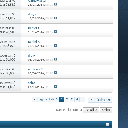
puestas: 40
GameMaster
itas: 28,562
26/05/2016,
06:55
puestas: 10
dj syto
itas: 11,849
17/05/2016,
00:50
puestas: 40
Daniel A.
itas: 28,540
13/05/2016,
10:19
spuestas: 5
Daniel A.
sitas: 8,072
21/04/2016,
17:13
spuestas: 3
draky
itas: 28,020
09/04/2016,
16:55
puestas: 40
nintiendo1
itas: 38,090
03/04/2016,
22:20
spuestas: 6
seint
itas: 11,816
01/04/2016,
11:02
Página 1 de 6
1
2
3
4
5
...
Último
Navegación rápida
Wii U
Arriba