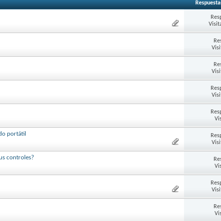
Respuesta
Res
Visit
Re
Vis
Re
Vis
Res
Vis
Res
Vi
o portátil
Res
Vis
us controles?
Re
Vi
Res
Vis
Re
Vi