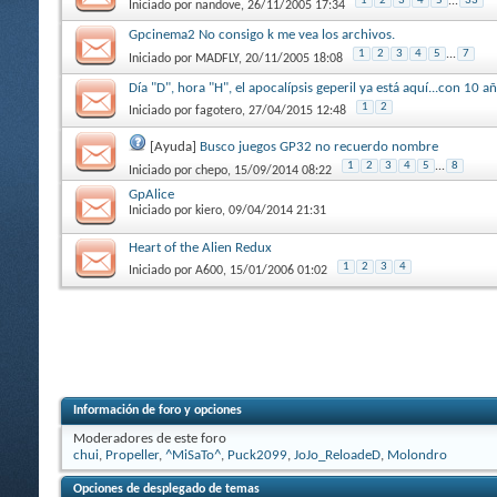
1
2
3
4
5
...
33
Iniciado por
nandove
, 26/11/2005 17:34
Gpcinema2 No consigo k me vea los archivos.
1
2
3
4
5
...
7
Iniciado por
MADFLY
, 20/11/2005 18:08
Día "D", hora "H", el apocalípsis geperil ya está aquí...con 10 a
1
2
Iniciado por
fagotero
, 27/04/2015 12:48
[Ayuda]
Busco juegos GP32 no recuerdo nombre
1
2
3
4
5
...
8
Iniciado por
chepo
, 15/09/2014 08:22
GpAlice
Iniciado por
kiero
, 09/04/2014 21:31
Heart of the Alien Redux
1
2
3
4
Iniciado por
A600
, 15/01/2006 01:02
Información de foro y opciones
Moderadores de este foro
chui
,
Propeller
,
^MiSaTo^
,
Puck2099
,
JoJo_ReloadeD
,
Molondro
Opciones de desplegado de temas