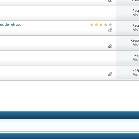
Visit
Res
Vis
ños de retraso
Res
Vis
Respu
Vis
Re
Vis
Res
Vis