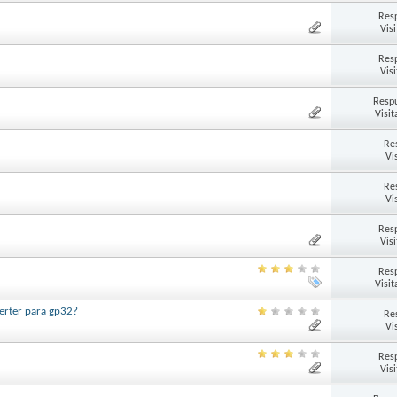
Res
Vis
Res
Vis
Respu
Visit
Re
Vi
Re
Vi
Res
Vis
Res
Visit
verter para gp32?
Re
Vi
Res
Vis