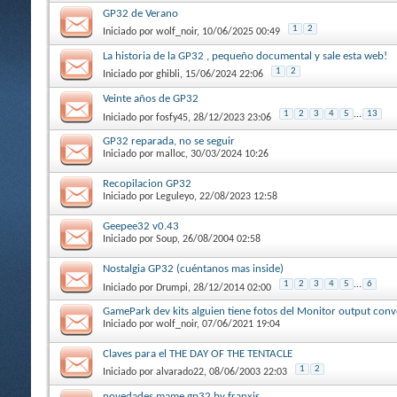
GP32 de Verano
1
2
Iniciado por
wolf_noir
, 10/06/2025 00:49
La historia de la GP32 , pequeño documental y sale esta web!
1
2
Iniciado por
ghibli
, 15/06/2024 22:06
Veinte años de GP32
1
2
3
4
5
...
13
Iniciado por
fosfy45
, 28/12/2023 23:06
GP32 reparada, no se seguir
Iniciado por
malloc
, 30/03/2024 10:26
Recopilacion GP32
Iniciado por
Leguleyo
, 22/08/2023 12:58
Geepee32 v0.43
Iniciado por
Soup
, 26/08/2004 02:58
Nostalgia GP32 (cuéntanos mas inside)
1
2
3
4
5
...
6
Iniciado por
Drumpi
, 28/12/2014 02:00
GamePark dev kits alguien tiene fotos del Monitor output con
Iniciado por
wolf_noir
, 07/06/2021 19:04
Claves para el THE DAY OF THE TENTACLE
1
2
Iniciado por
alvarado22
, 08/06/2003 22:03
novedades mame gp32 by franxis