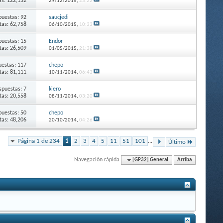
as: 122,152
29/12/2015,
23:22
puestas: 92
saucjedi
itas: 62,758
06/10/2015,
10:33
puestas: 15
Endor
itas: 26,509
01/05/2015,
21:38
estas: 117
chepo
itas: 81,111
10/11/2014,
06:43
spuestas: 7
kiero
itas: 20,558
08/11/2014,
03:20
puestas: 50
chepo
itas: 48,206
20/10/2014,
04:26
Página 1 de 234
1
2
3
4
5
11
51
101
...
Último
Navegación rápida
[GP32] General
Arriba