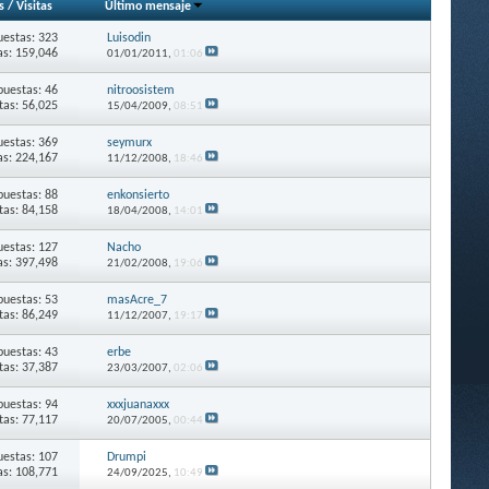
s
/
Visitas
Último mensaje
estas: 323
Luisodin
as: 159,046
01/01/2011,
01:06
puestas: 46
nitroosistem
itas: 56,025
15/04/2009,
08:51
estas: 369
seymurx
as: 224,167
11/12/2008,
18:46
puestas: 88
enkonsierto
itas: 84,158
18/04/2008,
14:01
estas: 127
Nacho
as: 397,498
21/02/2008,
19:06
puestas: 53
masAcre_7
itas: 86,249
11/12/2007,
19:17
puestas: 43
erbe
itas: 37,387
23/03/2007,
02:06
puestas: 94
xxxjuanaxxx
itas: 77,117
20/07/2005,
00:44
estas: 107
Drumpi
as: 108,771
24/09/2025,
10:49