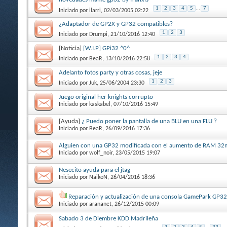
1
2
3
4
5
...
7
Iniciado por
ilarri
, 02/03/2005 02:22
¿Adaptador de GP2X y GP32 compatibles?
1
2
3
Iniciado por
Drumpi
, 21/10/2016 12:40
[Noticia]
[W.I.P] GPi32 ^0^
1
2
3
4
Iniciado por
BeaR
, 13/10/2016 22:58
Adelanto fotos party y otras cosas, jeje
1
2
3
Iniciado por
Juk
, 25/06/2004 23:30
Juego original her knights corrupto
Iniciado por
kaskabel
, 07/10/2016 15:49
[Ayuda]
¿ Puedo poner la pantalla de una BLU en una FLU ?
Iniciado por
BeaR
, 26/09/2016 17:36
Alguien con una GP32 modificada con el aumento de RAM 3
Iniciado por
wolf_noir
, 23/05/2015 19:07
Nesecito ayuda para el jtag
Iniciado por
NaikoN
, 26/04/2016 18:36
Reparación y actualización de una consola GamePark GP32
Iniciado por
arananet
, 26/12/2015 00:09
Sabado 3 de Diembre KDD Madrileña