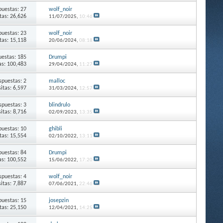
puestas: 27
wolf_noir
itas: 26,626
11/07/2025,
10:46
puestas: 23
wolf_noir
itas: 15,118
20/06/2024,
08:18
estas: 185
Drumpi
as: 100,483
29/04/2024,
11:27
spuestas: 2
malloc
sitas: 6,597
31/03/2024,
12:57
spuestas: 3
blindrulo
sitas: 8,716
02/09/2023,
13:35
puestas: 10
ghibli
itas: 15,554
02/10/2022,
13:11
puestas: 84
Drumpi
as: 100,552
15/06/2022,
17:20
spuestas: 4
wolf_noir
sitas: 7,887
07/06/2021,
22:46
puestas: 15
josepzin
itas: 25,150
12/04/2021,
14:25