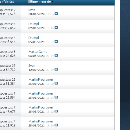
s
/
Visitas
Último mensaje
spuestas: 2
Sven
itas: 17,576
30/04/2024,
14:05
spuestas: 4
Drumpi
sitas: 9,059
09/04/2024,
18:15
spuestas: 4
Drumpi
sitas: 8,543
05/03/2024,
10:51
spuestas: 8
MasterGame
itas: 24,625
06/06/2023,
23:44
puestas: 37
Sven
itas: 84,730
12/09/2022,
23:49
puestas: 23
MartinProgramer
itas: 51,384
25/09/2021,
18:26
spuestas: 7
MartinProgramer
itas: 23,594
25/09/2021,
18:24
spuestas: 7
MartinProgramer
itas: 47,677
25/09/2021,
18:22
spuestas: 4
MartinProgramer
itas: 11,919
25/09/2021,
18:20