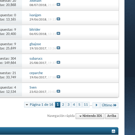
puestas: 20
Joselain
itas: 20,868
08/07/2018,
21:07
spuestas: 0
ivanjpm
itas: 13,165
29/06/2018,
19:13
spuestas: 9
bitrider
itas: 20,400
06/05/2018,
13:31
spuestas: 9
gbajose
itas: 25,699
19/10/2017,
13:26
estas: 304
subarucs
as: 149,664
25/08/2017,
19:37
puestas: 21
ceparche
itas: 33,749
19/06/2017,
17:58
spuestas: 4
Sven
itas: 12,534
23/02/2017,
23:02
Página 1 de 16
1
2
3
4
5
11
...
Último
Navegación rápida
Nintendo 3DS
Arriba