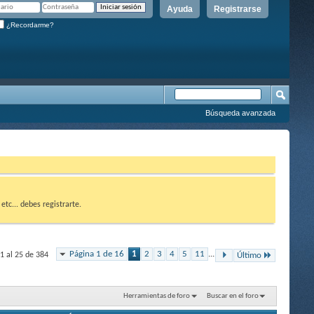
Ayuda
Registrarse
¿Recordarme?
Búsqueda avanzada
etc... debes registrarte.
Página 1 de 16
1
2
3
4
5
11
...
1 al 25 de 384
Último
Herramientas de foro
Buscar en el foro