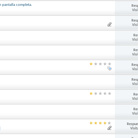
n pantalla completa.
Res
Vis
Res
Vis
Re
Vis
Re
Vis
Res
Vis
Res
Vis
Re
Vis
Re
Vis
Respue
Visit