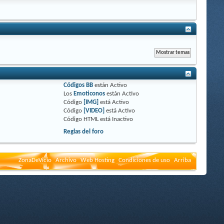
Códigos BB
están
Activo
Los
Emoticonos
están
Activo
Código
[IMG]
está
Activo
Código
[VIDEO]
está
Activo
Código HTML está
Inactivo
Reglas del foro
ZonaDeVicio
Archivo
Web Hosting
Condiciones de uso
Arriba