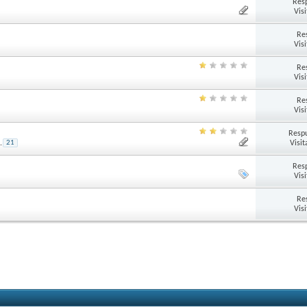
Res
Vis
Re
Vis
Re
Vis
Re
Vis
Respu
Visit
.
21
Res
Vis
Re
Vis