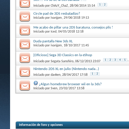
1
2
Iniciado por
ChAzY_ChaZ
, 28/06/2014 15:14
Circle pad de 3DS resbaladizo?
Iniciado por
ivanjpm
, 29/06/2018 19:13
Me acabo de pillar una 2DS baratuna, consejos plis !
Iniciado por
Iced
, 04/05/2018 12:18
Duda pantalla New 3ds XL
Iniciado por
ivanjpm
, 18/10/2017 11:45
[Oficioso] Sega 3D Classics en la eShop
1
2
3
4
5
..
Iniciado por
Segata Sanshiro
, 06/12/2013 23:07
Nintendo 2DS XL en julio (Nintendo nada...)
1
2
Iniciado por
davken
, 28/04/2017 17:58
¿Algun homebrew browser wii en la 3ds?
Iniciado por
Sven
, 23/02/2017 13:58
Información de foro y opciones