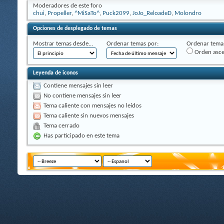
Moderadores de este foro
chui
,
Propeller
,
^MiSaTo^
,
Puck2099
,
JoJo_ReloadeD
,
Molondro
Opciones de desplegado de temas
Mostrar temas desde...
Ordenar temas por:
Ordenar temas
Orden asc
Leyenda de iconos
Contiene mensajes sin leer
No contiene mensajes sin leer
Tema caliente con mensajes no leídos
Tema caliente sin nuevos mensajes
Tema cerrado
Has participado en este tema