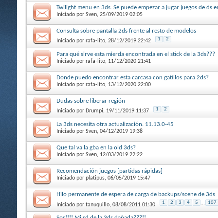
Twilight menu en 3ds. Se puede empezar a jugar juegos de ds e
Iniciado por
Sven
, 25/09/2019 02:05
Consulta sobre pantalla 2ds frente al resto de modelos
1
2
Iniciado por
rafa-lito
, 28/12/2019 22:42
Para qué sirve esta mierda encontrada en el stick de la 3ds???
Iniciado por
rafa-lito
, 11/12/2020 21:41
Donde puedo encontrar esta carcasa con gatillos para 2ds?
Iniciado por
rafa-lito
, 13/12/2020 22:00
Dudas sobre liberar región
1
2
Iniciado por
Drumpi
, 19/11/2019 11:37
La 3ds necesita otra actualización. 11.13.0-45
Iniciado por
Sven
, 04/12/2019 19:38
Que tal va la gba en la old 3ds?
Iniciado por
Sven
, 12/03/2019 22:22
Recomendación juegos [partidas rápidas]
Iniciado por
platipus
, 06/05/2019 15:47
Hilo permanente de espera de carga de backups/scene de 3ds
1
2
3
4
5
...
107
Iniciado por
tanuquillo
, 08/08/2011 01:30
Sos!!!! Mi sd de la 3ds dañada???!!