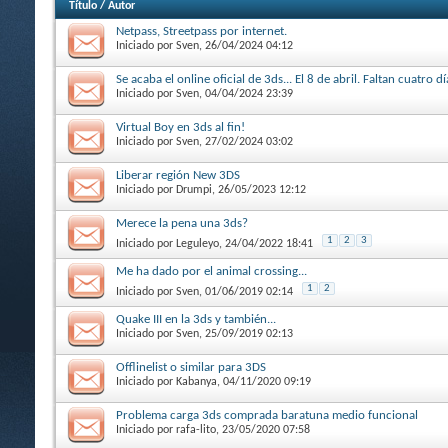
Título
/
Autor
Netpass, Streetpass por internet.
Iniciado por
Sven
, 26/04/2024 04:12
Se acaba el online oficial de 3ds... El 8 de abril. Faltan cuatro dí
Iniciado por
Sven
, 04/04/2024 23:39
Virtual Boy en 3ds al fin!
Iniciado por
Sven
, 27/02/2024 03:02
Liberar región New 3DS
Iniciado por
Drumpi
, 26/05/2023 12:12
Merece la pena una 3ds?
1
2
3
Iniciado por
Leguleyo
, 24/04/2022 18:41
Me ha dado por el animal crossing...
1
2
Iniciado por
Sven
, 01/06/2019 02:14
Quake III en la 3ds y también...
Iniciado por
Sven
, 25/09/2019 02:13
Offlinelist o similar para 3DS
Iniciado por
Kabanya
, 04/11/2020 09:19
Problema carga 3ds comprada baratuna medio funcional
Iniciado por
rafa-lito
, 23/05/2020 07:58