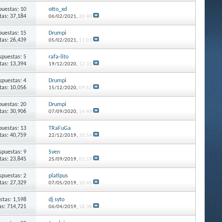
puestas: 10
otto_xd
itas: 37,184
06/02/2021,
20:40
puestas: 15
Drumpi
itas: 26,439
05/02/2021,
11:01
spuestas: 5
rafa-lito
itas: 13,394
19/12/2020,
12:31
spuestas: 4
Drumpi
itas: 10,056
15/12/2020,
09:57
puestas: 20
Drumpi
itas: 30,906
07/09/2020,
14:49
puestas: 13
TRaFuGa
itas: 40,759
22/12/2019,
10:54
spuestas: 9
Sven
itas: 23,845
25/09/2019,
01:59
spuestas: 2
platipus
itas: 27,329
07/05/2019,
10:45
stas: 1,598
dj syto
as: 714,721
06/04/2019,
18:38