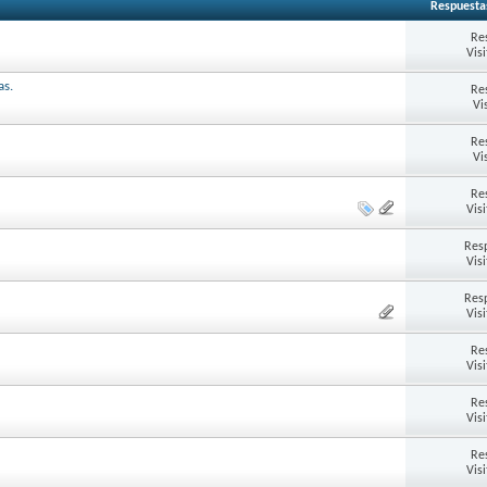
Respuesta
Re
Vis
as.
Re
Vi
Re
Vi
Re
Vis
Res
Vis
Res
Vis
Re
Vis
Re
Vis
Re
Vis