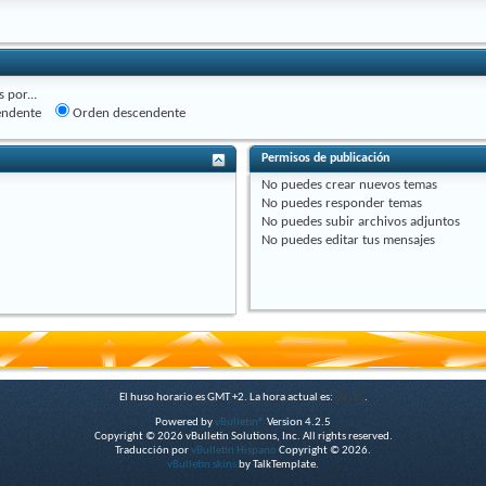
 por...
endente
Orden descendente
Permisos de publicación
No puedes
crear nuevos temas
No puedes
responder temas
No puedes
subir archivos adjuntos
No puedes
editar tus mensajes
El huso horario es GMT +2. La hora actual es:
06:15
.
Powered by
vBulletin®
Version 4.2.5
Copyright © 2026 vBulletin Solutions, Inc. All rights reserved.
Traducción por
vBulletin Hispano
Copyright © 2026.
vBulletin skins
by TalkTemplate.