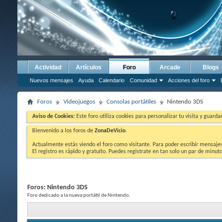
Actividad
Artículos
Foro
Arcade
Blogs
Nuevos mensajes
Ayuda
Calendario
Comunidad
Acciones del foro
Foros
Videojuegos
Consolas portátiles
Nintendo 3DS
Aviso de Cookies:
Este foro utiliza cookies para personalizar tu visita y guard
Bienvenido a los foros de
ZonaDeVicio
.
Actualmente estás viendo el foro como visitante. Para poder escribir mensajes y
El registro es rápido y gratuíto. Puedes registrate en tan solo un par de minu
Foros:
Nintendo 3DS
Foro dedicado a la nueva portátil de Nintendo.