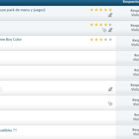
Respuesta
luye pack de menu y juegos)
Respu
Visit
Respu
Visit
ame Boy Color
Res
Visit
Re
Vis
Re
Vis
Respu
Visit
1
Res
Vis
Re
Vis
Res
atibles !!!
Vis