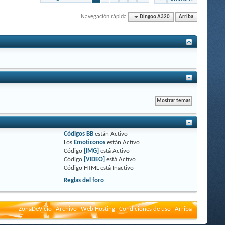
Navegación rápida
Dingoo A320
Arriba
Códigos BB
están
Activo
Los
Emoticonos
están
Activo
Código
[IMG]
está
Activo
Código
[VIDEO]
está
Activo
Código HTML está
Inactivo
Reglas del foro
ZonaDeVicio
Archivo
Web Hosting
Condiciones de uso
Arriba