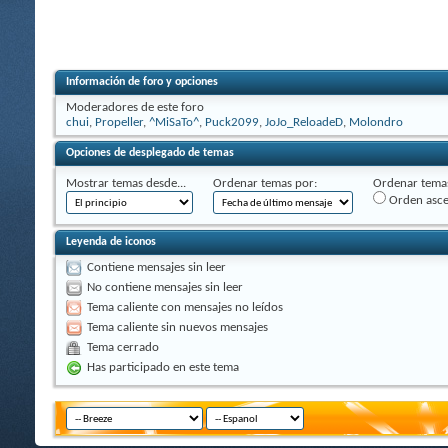
Información de foro y opciones
Moderadores de este foro
chui
,
Propeller
,
^MiSaTo^
,
Puck2099
,
JoJo_ReloadeD
,
Molondro
Opciones de desplegado de temas
Mostrar temas desde...
Ordenar temas por:
Ordenar temas
Orden asc
Leyenda de iconos
Contiene mensajes sin leer
No contiene mensajes sin leer
Tema caliente con mensajes no leídos
Tema caliente sin nuevos mensajes
Tema cerrado
Has participado en este tema