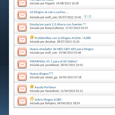
Iniciado por
PoppoV
, 14/08/2013 10:18
mi Dingoo se cae a cachos.....
1
2
Iniciado por
wolf_noir
, 05/07/2012 15:45
Emulacion pack 2.0 Ahora con fuentes !!!
Iniciado por
BonesCollector
, 17/07/2013 03:19
Problemillas con la Dingoo A320e / A380
Iniciado por
dmalow
, 18/07/2013 15:24
Nuevo emulador de NEO-GEO AES para Dingoo
Iniciado por
wolf_noir
, 19/06/2013 01:46
MAME4ALL V1.1 para el SO Nativo!
Iniciado por
jasonblood
, 18/05/2013 22:55
Nueva dingoo???
Iniciado por
alexei_gp
, 10/05/2013 07:18
Ayuda Porfavor
Iniciado por
HavenRock
, 11/04/2013 01:11
Sobre Dingoo A380
Iniciado por
Relojero
, 06/04/2013 18:59