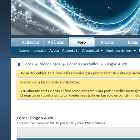
Actividad
Artículos
Foro
Arcade
Blogs
Nuevos mensajes
Ayuda
Calendario
Comunidad
Acciones del foro
Foros
Videojuegos
Consolas portátiles
Dingoo A320
Aviso de Cookies:
Este foro utiliza cookies para personalizar tu visita y guard
Bienvenido a los foros de
ZonaDeVicio
.
Actualmente estás viendo el foro como visitante. Para poder escribir mensajes y
El registro es rápido y gratuíto. Puedes registrate en tan solo un par de minu
Foros:
Dingoo A320
Foro dedicado a la portátil Dingoo A320, y otros PMP similares.