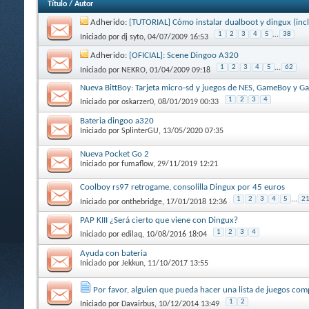
Título
/
Autor
Adherido:
[TUTORIAL] Cómo instalar dualboot y dingux (inc
1
2
3
4
5
...
38
Iniciado por
dj syto
, 04/07/2009 16:53
Adherido:
[OFICIAL]: Scene Dingoo A320
1
2
3
4
5
...
62
Iniciado por
NEKRO
, 01/04/2009 09:18
Nueva BittBoy: Tarjeta micro-sd y juegos de NES, GameBoy y G
1
2
3
4
Iniciado por
oskarzer0
, 08/01/2019 00:33
Bateria dingoo a320
Iniciado por
SplinterGU
, 13/05/2020 07:35
Nueva Pocket Go 2
Iniciado por
fumaflow
, 29/11/2019 12:21
Coolboy rs97 retrogame, consolilla Dingux por 45 euros
1
2
3
4
5
...
2
Iniciado por
onthebridge
, 17/01/2018 12:36
PAP KIII ¿Será cierto que viene con Dingux?
1
2
3
4
Iniciado por
edilaq
, 10/08/2016 18:04
Ayuda con bateria
Iniciado por
Jekkun
, 11/10/2017 13:55
Por favor, alguien que pueda hacer una lista de juegos comp
1
2
Iniciado por
Davairbus
, 10/12/2014 13:49