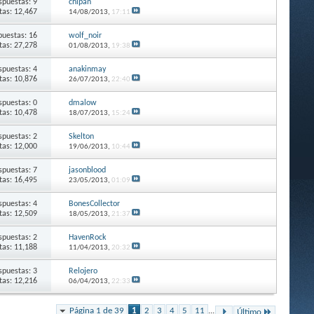
spuestas: 9
chipan
itas: 12,467
14/08/2013,
17:11
puestas: 16
wolf_noir
itas: 27,278
01/08/2013,
19:38
spuestas: 4
anakinmay
itas: 10,876
26/07/2013,
22:40
spuestas: 0
dmalow
itas: 10,478
18/07/2013,
15:24
spuestas: 2
Skelton
itas: 12,000
19/06/2013,
10:44
spuestas: 7
jasonblood
itas: 16,495
23/05/2013,
01:09
spuestas: 4
BonesCollector
itas: 12,509
18/05/2013,
21:37
spuestas: 2
HavenRock
itas: 11,188
11/04/2013,
20:32
spuestas: 3
Relojero
itas: 12,216
06/04/2013,
22:33
Página 1 de 39
1
2
3
4
5
11
...
Último