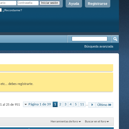
Ayuda
Registrarse
¿Recordarme?
Búsqueda avanzada
etc... debes registrarte.
Página 1 de 39
1
2
3
4
5
11
...
1 al 25 de 951
Último
Herramientas de foro
Buscar en el foro