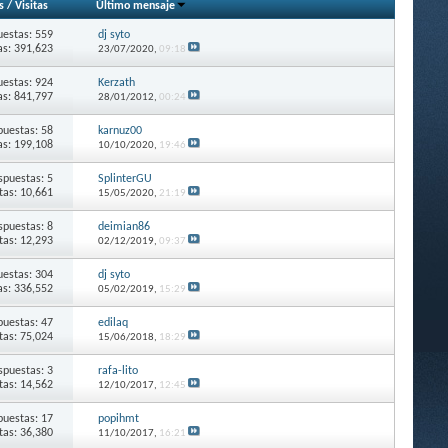
s
/
Visitas
Último mensaje
estas: 559
dj syto
as: 391,623
23/07/2020,
09:18
estas: 924
Kerzath
as: 841,797
28/01/2012,
00:24
puestas: 58
karnuz00
as: 199,108
10/10/2020,
19:46
spuestas: 5
SplinterGU
itas: 10,661
15/05/2020,
21:19
spuestas: 8
deimian86
itas: 12,293
02/12/2019,
09:37
estas: 304
dj syto
as: 336,552
05/02/2019,
15:29
puestas: 47
edilaq
itas: 75,024
15/06/2018,
18:29
spuestas: 3
rafa-lito
itas: 14,562
12/10/2017,
12:45
puestas: 17
popihmt
itas: 36,380
11/10/2017,
16:21