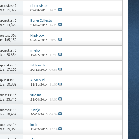
spuestas: 9
nitroosistem
itas: 11,072
02/08/2017,
14:23
spuestas: 3
BonesCollector
itas: 14,820
21/06/2015,
16:23
estas: 367
FlipFlopX
as: 165,150
05/05/2015,
20:53
spuestas: 5
imeko
itas: 20,654
19/02/2015,
11:48
spuestas: 3
Meloncillo
itas: 17,152
20/12/2014,
06:53
spuestas: 0
A-Manuel
itas: 10,889
11/11/2014,
11:00
puestas: 16
xtream
itas: 23,741
21/04/2014,
15:02
puestas: 11
Juanje
itas: 18,454
20/09/2013,
08:34
puestas: 14
kosiro
itas: 19,065
13/09/2013,
17:14