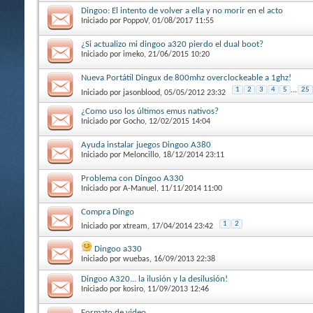
Dingoo: El intento de volver a ella y no morir en el acto
Iniciado por
PoppoV
, 01/08/2017 11:55
¿Si actualizo mi dingoo a320 pierdo el dual boot?
Iniciado por
imeko
, 21/06/2015 10:20
Nueva Portátil Dingux de 800mhz overclockeable a 1ghz!
1
2
3
4
5
...
25
Iniciado por
jasonblood
, 05/05/2012 23:32
¿Como uso los últimos emus nativos?
Iniciado por
Gocho
, 12/02/2015 14:04
Ayuda instalar juegos Dingoo A380
Iniciado por
Meloncillo
, 18/12/2014 23:11
Problema con Dingoo A330
Iniciado por
A-Manuel
, 11/11/2014 11:00
Compra Dingo
1
2
Iniciado por
xtream
, 17/04/2014 23:42
Dingoo a330
Iniciado por
wuebas
, 16/09/2013 22:38
Dingoo A320... la ilusión y la desilusión!
Iniciado por
kosiro
, 11/09/2013 12:46
Formato de video