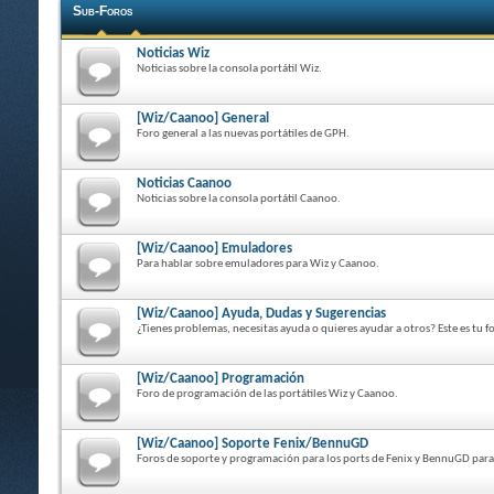
Sub-Foros
Noticias Wiz
Noticias sobre la consola portátil Wiz.
[Wiz/Caanoo] General
Foro general a las nuevas portátiles de GPH.
Noticias Caanoo
Noticias sobre la consola portátil Caanoo.
[Wiz/Caanoo] Emuladores
Para hablar sobre emuladores para Wiz y Caanoo.
[Wiz/Caanoo] Ayuda, Dudas y Sugerencias
¿Tienes problemas, necesitas ayuda o quieres ayudar a otros? Este es tu f
[Wiz/Caanoo] Programación
Foro de programación de las portátiles Wiz y Caanoo.
[Wiz/Caanoo] Soporte Fenix/BennuGD
Foros de soporte y programación para los ports de Fenix y BennuGD para