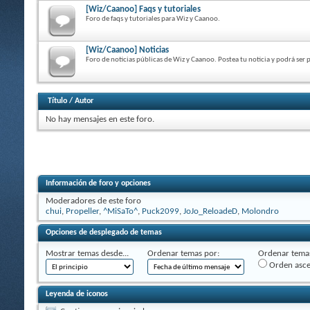
[Wiz/Caanoo] Faqs y tutoriales
Foro de faqs y tutoriales para Wiz y Caanoo.
[Wiz/Caanoo] Noticias
Foro de noticias públicas de Wiz y Caanoo. Postea tu noticia y podrá ser 
Título
/
Autor
No hay mensajes en este foro.
Información de foro y opciones
Moderadores de este foro
chui
,
Propeller
,
^MiSaTo^
,
Puck2099
,
JoJo_ReloadeD
,
Molondro
Opciones de desplegado de temas
Mostrar temas desde...
Ordenar temas por:
Ordenar temas
Orden asc
Leyenda de iconos