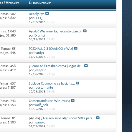
as / Mensajes
Último mensaje
Temas: 502
Deadly Eye
jes: 6,832
por
HHH_
19/02/2016,
12:57
mas: 1,043
Ayuda! Wiz muerta, necesito opinión
es: 31,580
por
Drumpi
06/11/2019,
17:42
Temas: 55
PCSX4ALL 2.3 [CAANOO y Wiz]
sajes: 546
por
hardyx
18/04/2014,
22:43
Temas: 458
¿Como se llamaban estos juegos de...
jes: 9,419
por
josepzin
19/06/2023,
21:54
Temas: 657
Stick de Caanoo no va hacia la...
jes: 7,357
por
fbustamante
10/03/2018,
08:58
Temas: 243
Comenzando con Wiz, ayuda
jes: 4,553
por
wolf_noir
18/05/2023,
17:10
Temas: 81
[Ayuda]
¿Alguien sabe algo sobre SDL2 para...
jes: 1,303
por
juanvvc
01/02/2024,
19:09