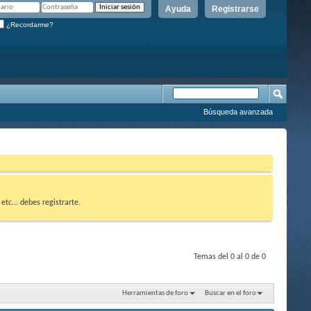
Ayuda
Registrarse
¿Recordarme?
Búsqueda avanzada
etc... debes registrarte.
Temas del 0 al 0 de 0
Herramientas de foro
Buscar en el foro