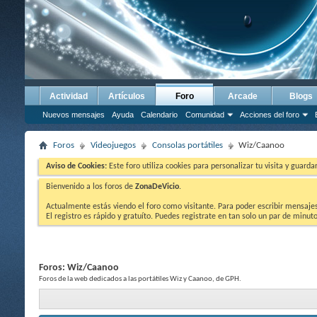
Actividad
Artículos
Foro
Arcade
Blogs
Nuevos mensajes
Ayuda
Calendario
Comunidad
Acciones del foro
Foros
Videojuegos
Consolas portátiles
Wiz/Caanoo
Aviso de Cookies:
Este foro utiliza cookies para personalizar tu visita y guard
Bienvenido a los foros de
ZonaDeVicio
.
Actualmente estás viendo el foro como visitante. Para poder escribir mensajes y
El registro es rápido y gratuíto. Puedes registrate en tan solo un par de minu
Foros:
Wiz/Caanoo
Foros de la web dedicados a las portátiles Wiz y Caanoo, de GPH.