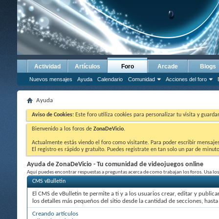
Actividad
Artículos
Foro
Arcade
Blogs
Nuevos mensajes
Ayuda
Calendario
Comunidad
Acciones del foro
Ayuda
Aviso de Cookies:
Este foro utiliza cookies para personalizar tu visita y guard
Bienvenido a los foros de
ZonaDeVicio
.
Actualmente estás viendo el foro como visitante. Para poder escribir mensajes y
El registro es rápido y gratuíto. Puedes registrate en tan solo un par de minu
Ayuda de ZonaDeVicio - Tu comunidad de videojuegos online
Aquí puedes encontrar respuestas a preguntas acerca de como trabajan los foros. Usa los
CMS vBulletin
El CMS de vBulletin te permite a ti y a los usuarios crear, editar y pub
los detalles más pequeños del sitio desde la cantidad de secciones, hasta
Creando artículos