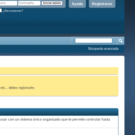
Ayuda
Registrarse
¿Recordarme?
Búsqueda avanzada
etc... debes registrarte.
de usar con un sistema único organizado que te permite controlar hasta