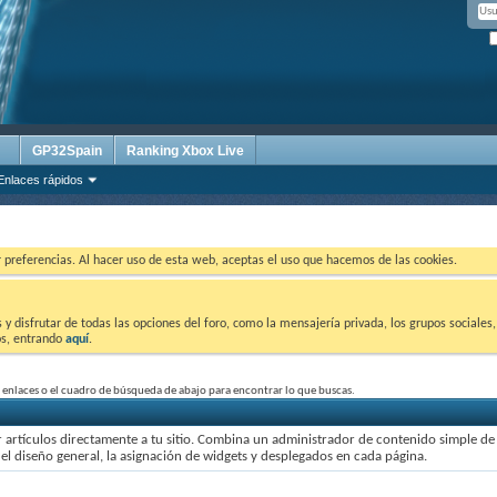
GP32Spain
Ranking Xbox Live
Enlaces rápidos
ar preferencias. Al hacer uso de esta web, aceptas el uso que hacemos de las cookies.
 disfrutar de todas las opciones del foro, como la mensajería privada, los grupos sociales, 
tos, entrando
aquí
.
 enlaces o el cuadro de búsqueda de abajo para encontrar lo que buscas.
licar artículos directamente a tu sitio. Combina un administrador de contenido simple 
 el diseño general, la asignación de widgets y desplegados en cada página.