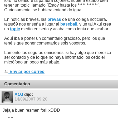
foro no censure la palabra cojones, hubiera estado bien
tener un topic llamado "Estoy hasta los ***** *******".
Curiosamente, se hubiera entendido igual.
En noticias breves, las
brevas
de una colega noticiera,
tetsu69 nos enseña a jugar al
baseball
, y un tal Akui crea
un
topic
medio en serio y acaba como tenía que acabar.
Aquí iba a poner un comentario gracioso, pero los que
tenéis que poner comentarios sois vosotros.
Lamento las seguras omisiones, si hay algo que merezca
ser contado y de lo que no haya informado, os cedo el
micrófono un poco más abajo.
Enviar por correo
Comentarios
AOJ
dijo:
14/09/2007
09:20
Jajaja buen resmen foril xDDD