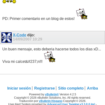
PD: Primer comentario en un blog de estos!
X-Code
dijo:
14/09/2007
10:29
Un buen mensaje, esto deberia hacerse todos los dias xD...
Viva mi calcet&#237;n!!!
Iniciar sesión
Registrarse
Sitio completo
Arriba
Powered by
vBulletin®
Version 4.2.5
Copyright © 2026 vBulletin Solutions, Inc. All rights reserved.
Traducción por
vBulletin Hispano
Copyright © 2026.
User Alert System provided by
Advanced User Tagging v3.3.0 (Lite)
-