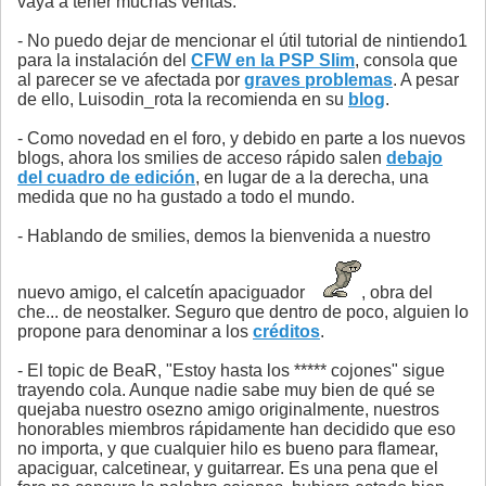
vaya a tener muchas ventas.
- No puedo dejar de mencionar el útil tutorial de nintiendo1
para la instalación del
CFW en la PSP Slim
, consola que
al parecer se ve afectada por
graves problemas
. A pesar
de ello, Luisodin_rota la recomienda en su
blog
.
- Como novedad en el foro, y debido en parte a los nuevos
blogs, ahora los smilies de acceso rápido salen
debajo
del cuadro de edición
, en lugar de a la derecha, una
medida que no ha gustado a todo el mundo.
- Hablando de smilies, demos la bienvenida a nuestro
nuevo amigo, el calcetín apaciguador
, obra del
che... de neostalker. Seguro que dentro de poco, alguien lo
propone para denominar a los
créditos
.
- El topic de BeaR, "Estoy hasta los ***** cojones" sigue
trayendo cola. Aunque nadie sabe muy bien de qué se
quejaba nuestro osezno amigo originalmente, nuestros
honorables miembros rápidamente han decidido que eso
no importa, y que cualquier hilo es bueno para flamear,
apaciguar, calcetinear, y guitarrear. Es una pena que el