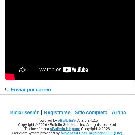
Enviar por correo
Iniciar sesión
Registrarse
Sitio completo
Arriba
Powered by
vBulletin®
Version 4.2.5
Copyright © 2026 vBulletin Solutions, Inc. All rights reserved.
Traducción por
vBulletin Hispano
Copyright © 2026.
User Alert System provided by
Advanced User Tagging v3.3.0 (Lite)
-