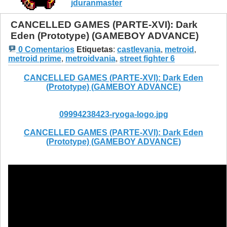
jduranmaster
CANCELLED GAMES (PARTE-XVI): Dark
Eden (Prototype) (GAMEBOY ADVANCE)
0 Comentarios
Etiquetas
:
castlevania
,
metroid
,
metroid prime
,
metroidvania
,
street fighter 6
CANCELLED GAMES (PARTE-XVI): Dark Eden
(Prototype) (GAMEBOY ADVANCE)
09994238423-ryoga-logo.jpg
CANCELLED GAMES (PARTE-XVI): Dark Eden
(Prototype) (GAMEBOY ADVANCE)