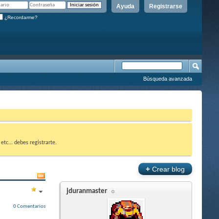
Ayuda
Registrarse
¿Recordarme?
Búsqueda avanzada
etc... debes registrarte.
+
Crear blog
jduranmaster
0 Comentarios