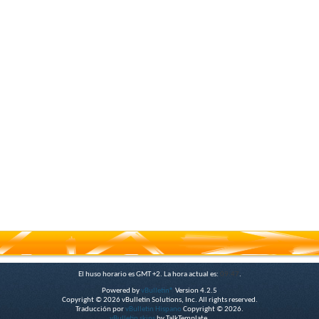
El huso horario es GMT +2. La hora actual es:
09:47
.
Powered by
vBulletin®
Version 4.2.5
Copyright © 2026 vBulletin Solutions, Inc. All rights reserved.
Traducción por
vBulletin Hispano
Copyright © 2026.
vBulletin skins
by TalkTemplate.