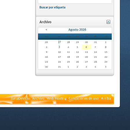
Buscar por etiqueta
Archivo
<
Agosto 2026
Do
Lu
Ma
Mi
Ju
Vi
Sá
26
27
28
29
30
31
1
2
3
4
5
6
7
8
9
10
11
12
13
14
15
16
17
18
19
20
21
22
23
24
25
26
27
28
29
30
31
1
2
3
4
5
ZonaDeVicio
Archivo
Web Hosting
Condiciones de uso
Arriba