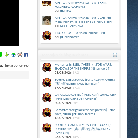
[CRITICA] Anime + Manga - PARTE XXIII:
FULLMETAL ALCHEMIST
por
manirea
[CRITICA] Anime + Manga - PARTE LXI: Full
Metal Alchemist - Milos no Sei-Naru Hoshi
por
Kubo - OTAKING!
[PROYECTOS] - Pa No Aburrirme - PARTE I
por
jduranmaster
Mensajes de blog Recientes
Memories in 32Bit (PARTE-I) – STAR WARS:
Enviar por correo
SHADOWS OF THE EMPIRE (Nintendo 64)
03/08/2026
19:24
Bootleg games review (parte-ccxxiv): Contra
(魂斗羅) gender swap (famicom)
27/07/2026
19:37
CANCELLED GAMES (PARTE-XVII): QUAKE GBA
Prototype (Game Boy Advance)
20/07/2026
20:15
Pc master race games review (parte-iv) – star
wars jedi knight: Dark forces ii
13/07/2026
19:01
BOOTLEG GAMES REVIEW (PARTE-CCXXII):
CONTRA 2in1 (魂斗羅 / 超级战魂) (NES /
FAMICOM)
06/07/2026
18:58