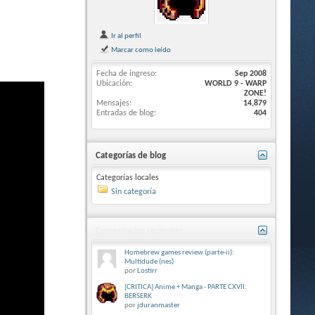
Ir al perfil
Marcar como leído
Fecha de ingreso
Sep 2008
Ubicación
WORLD 9 - WARP
ZONE!
Mensajes
14,879
Entradas de blog
404
Categorías de blog
Categorías locales
Sin categoría
Comentarios recientes
Homebrew games review (parte-ii):
Multidude (nes)
por
Lostirr
[CRITICA] Anime + Manga - PARTE CXVII:
BERSERK
por
jduranmaster