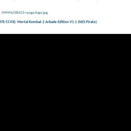
09994238423-ryoga-logo.jpg
-CCVII): Mortal Kombat 2 Arkade Edition V1.1 (NES Pirate)