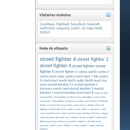
Visitantes recientes
CaraMuuu
,
FlipFlopX
,
futu-block
,
GatoSoft
,
IcedTOuch
,
Jonazan2
,
Lostirr
,
mr-copy
,
Multi
,
ROQUI
Nube de etiqueta
street fighter 6
street fighter 2
street fighter 4
street fighter
street
fighter ii
streeti fighter iv
contra spirits
contra 4
contra hard corps
contra
mario kart 7 3ds
contra
iii
mario kart world
darth vader
darth maul
star
wars
mortal kombat 11
mortal kombat 2
starwars
mario land
mortal kombat 3
mortal
kombat 1
mortal kombat
mario kart 8
mario & luigi
ninja gaiden
ninja gaiden shadow
ninja
skywalker
super mario
mario kart
ninja gaiden shadow dx
quake
marvel
king of fighters
diablo 2
lord of the rings
kirby
wario land 4
diablo
tetris 99
digimon beatbreak
yoshi
mario smash
tetris 2
pokemon
saint
seiya
resident evil 4
tetris
jurassic park
resident evil zero
zapper
metroid prime
gimmick
nes
metroid
ranma
quake ii
spiderman
diddy
game boy advance
punisher
diablo iv
donkey kong
hansolo
yoshi's story
diablo 4
mario maker 2
wario twisted
diablo3