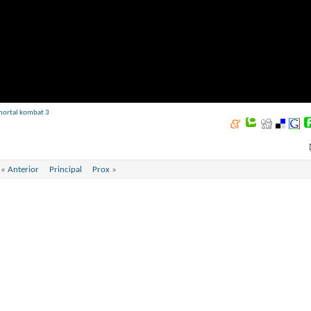
mortal kombat 3
«
Anterior
Principal
Prox
»