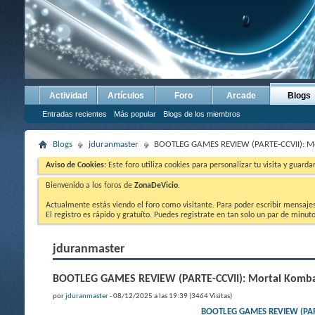
Actividad
Artículos
Foro
Arcade
Blogs
Entradas recientes
Más popular
Blogs de los miembros
Blogs
jduranmaster
BOOTLEG GAMES REVIEW (PARTE-CCVII): Mort
Aviso de Cookies:
Este foro utiliza cookies para personalizar tu visita y guard
Bienvenido a los foros de
ZonaDeVicio
.
Actualmente estás viendo el foro como visitante. Para poder escribir mensajes y
El registro es rápido y gratuíto. Puedes registrate en tan solo un par de minu
jduranmaster
BOOTLEG GAMES REVIEW (PARTE-CCVII): Mortal Kombat 
por
jduranmaster
- 08/12/2025 a las 19:39 (3464 Visitas)
BOOTLEG GAMES REVIEW (PARTE