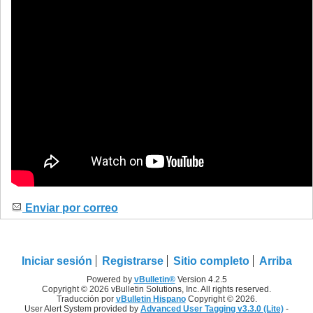
Enviar por correo
Iniciar sesión
Registrarse
Sitio completo
Arriba
Powered by
vBulletin®
Version 4.2.5
Copyright © 2026 vBulletin Solutions, Inc. All rights reserved.
Traducción por
vBulletin Hispano
Copyright © 2026.
User Alert System provided by
Advanced User Tagging v3.3.0 (Lite)
-