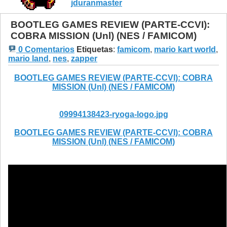
jduranmaster
BOOTLEG GAMES REVIEW (PARTE-CCVI):
COBRA MISSION (Unl) (NES / FAMICOM)
0 Comentarios
Etiquetas
:
famicom
,
mario kart world
,
mario land
,
nes
,
zapper
BOOTLEG GAMES REVIEW (PARTE-CCVI): COBRA
MISSION (Unl) (NES / FAMICOM)
09994138423-ryoga-logo.jpg
BOOTLEG GAMES REVIEW (PARTE-CCVI): COBRA
MISSION (Unl) (NES / FAMICOM)