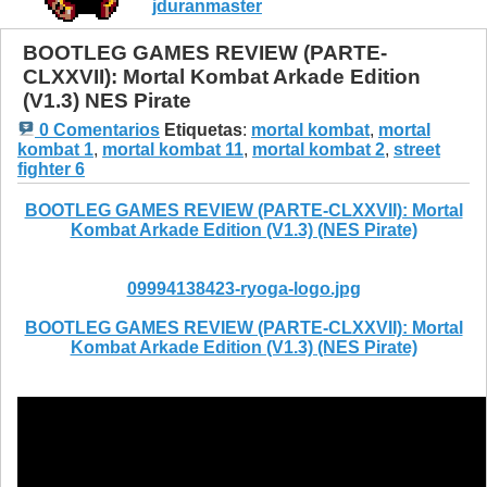
jduranmaster
BOOTLEG GAMES REVIEW (PARTE-
CLXXVII): Mortal Kombat Arkade Edition
(V1.3) NES Pirate
0 Comentarios
Etiquetas
:
mortal kombat
,
mortal
kombat 1
,
mortal kombat 11
,
mortal kombat 2
,
street
fighter 6
BOOTLEG GAMES REVIEW (PARTE-CLXXVII): Mortal
Kombat Arkade Edition (V1.3) (NES Pirate)
09994138423-ryoga-logo.jpg
BOOTLEG GAMES REVIEW (PARTE-CLXXVII): Mortal
Kombat Arkade Edition (V1.3) (NES Pirate)