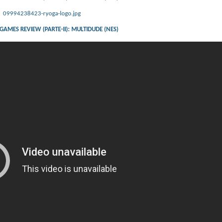
09994238423-ryoga-logo.jpg
MES REVIEW (PARTE-II): MULTIDUDE (NES)