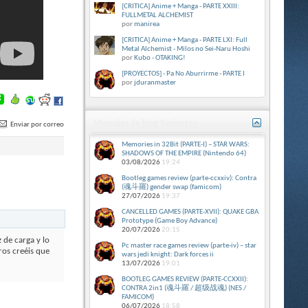
[CRITICA] Anime + Manga - PARTE XXIII:
FULLMETAL ALCHEMIST
por
manirea
[CRITICA] Anime + Manga - PARTE LXI: Full
Metal Alchemist - Milos no Sei-Naru Hoshi
por
Kubo - OTAKING!
[PROYECTOS] - Pa No Aburrirme - PARTE I
por
jduranmaster
Mensajes de blog Recientes
Enviar por correo
Memories in 32Bit (PARTE-I) – STAR WARS:
SHADOWS OF THE EMPIRE (Nintendo 64)
03/08/2026
19:24
Bootleg games review (parte-ccxxiv): Contra
(魂斗羅) gender swap (famicom)
27/07/2026
19:37
CANCELLED GAMES (PARTE-XVII): QUAKE GBA
Prototype (Game Boy Advance)
20/07/2026
20:15
 de carga y lo
Pc master race games review (parte-iv) – star
ros creéis que
wars jedi knight: Dark forces ii
13/07/2026
19:01
BOOTLEG GAMES REVIEW (PARTE-CCXXII):
CONTRA 2in1 (魂斗羅 / 超级战魂) (NES /
FAMICOM)
06/07/2026
18:58