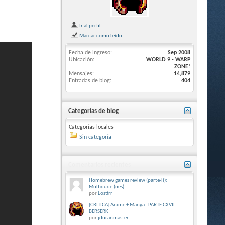
Ir al perfil
Marcar como leído
Fecha de ingreso
Sep 2008
Ubicación
WORLD 9 - WARP
ZONE!
Mensajes
14,879
Entradas de blog
404
Categorías de blog
Categorías locales
Sin categoría
Comentarios recientes
Homebrew games review (parte-ii):
Multidude (nes)
por
Lostirr
[CRITICA] Anime + Manga - PARTE CXVII:
BERSERK
por
jduranmaster