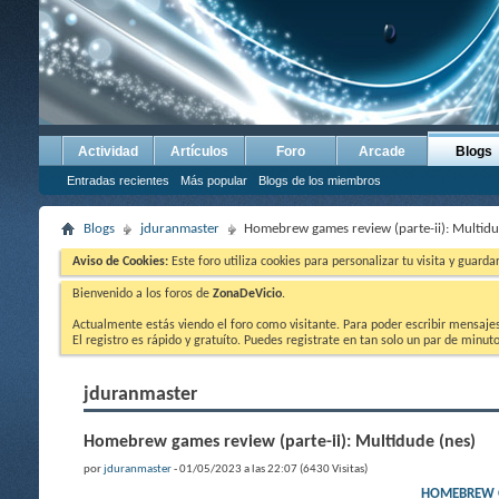
Actividad
Artículos
Foro
Arcade
Blogs
Entradas recientes
Más popular
Blogs de los miembros
Blogs
jduranmaster
Homebrew games review (parte-ii): Multidu
Aviso de Cookies:
Este foro utiliza cookies para personalizar tu visita y guard
Bienvenido a los foros de
ZonaDeVicio
.
Actualmente estás viendo el foro como visitante. Para poder escribir mensajes y
El registro es rápido y gratuíto. Puedes registrate en tan solo un par de minu
jduranmaster
Homebrew games review (parte-ii): Multidude (nes)
por
jduranmaster
- 01/05/2023 a las 22:07 (6430 Visitas)
HOMEBREW GA