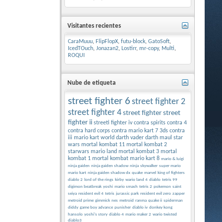
Visitantes recientes
CaraMuuu
,
FlipFlopX
,
futu-block
,
GatoSoft
,
IcedTOuch
,
Jonazan2
,
Lostirr
,
mr-copy
,
Multi
,
ROQUI
Nube de etiqueta
street fighter 6
street fighter 2
street fighter 4
street fighter
street
fighter ii
streeti fighter iv
contra spirits
contra 4
contra hard corps
contra
mario kart 7 3ds
contra
iii
mario kart world
darth vader
darth maul
star
wars
mortal kombat 11
mortal kombat 2
starwars
mario land
mortal kombat 3
mortal
kombat 1
mortal kombat
mario kart 8
mario & luigi
ninja gaiden
ninja gaiden shadow
ninja
skywalker
super mario
mario kart
ninja gaiden shadow dx
quake
marvel
king of fighters
diablo 2
lord of the rings
kirby
wario land 4
diablo
tetris 99
digimon beatbreak
yoshi
mario smash
tetris 2
pokemon
saint
seiya
resident evil 4
tetris
jurassic park
resident evil zero
zapper
metroid prime
gimmick
nes
metroid
ranma
quake ii
spiderman
diddy
game boy advance
punisher
diablo iv
donkey kong
hansolo
yoshi's story
diablo 4
mario maker 2
wario twisted
diablo3