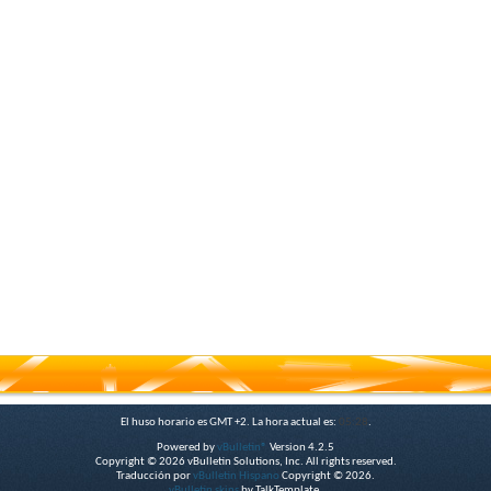
El huso horario es GMT +2. La hora actual es:
05:28
.
Powered by
vBulletin®
Version 4.2.5
Copyright © 2026 vBulletin Solutions, Inc. All rights reserved.
Traducción por
vBulletin Hispano
Copyright © 2026.
vBulletin skins
by TalkTemplate.