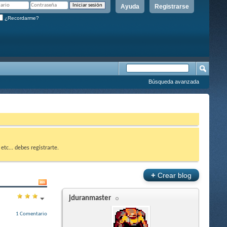
Ayuda
Registrarse
¿Recordarme?
Búsqueda avanzada
etc... debes registrarte.
+
Crear blog
jduranmaster
1 Comentario