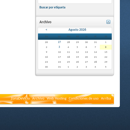
Buscar por etiqueta
Archivo
<
Agosto 2026
Do
Lu
Ma
Mi
Ju
Vi
Sá
26
27
28
29
30
31
1
2
3
4
5
6
7
8
9
10
11
12
13
14
15
16
17
18
19
20
21
22
23
24
25
26
27
28
29
30
31
1
2
3
4
5
ZonaDeVicio
Archivo
Web Hosting
Condiciones de uso
Arriba