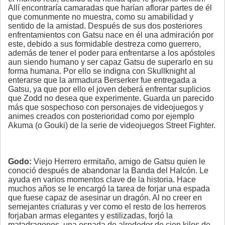
Allí encontraría camaradas que harían aflorar partes de él
que comunmente no muestra, como su amabilidad y
sentido de la amistad. Después de sus dos posteriores
enfrentamientos con Gatsu nace en él una admiración por
este, debido a sus formidable destreza como guerrero,
además de tener el poder para enfrentarse a los apóstoles
aun siendo humano y ser capaz Gatsu de superarlo en su
forma humana. Por ello se indigna con Skullknight al
enterarse que la armadura Berserker fue entregada a
Gatsu, ya que por ello el joven deberá enfrentar suplicios
que Zodd no desea que experimente. Guarda un parecido
más que sospechoso con personajes de videojuegos y
animes creados con posterioridad como por ejemplo
Akuma (o Gouki) de la serie de videojuegos Street Fighter.
Godo:
Viejo Herrero ermitaño, amigo de Gatsu quien le
conoció después de abandonar la Banda del Halcón. Le
ayuda en varios momentos clave de la historia. Hace
muchos años se le encargó la tarea de forjar una espada
que fuese capaz de asesinar un dragón. Al no creer en
semejantes criaturas y ver como el resto de los herreros
forjaban armas elegantes y estilizadas, forjó la
matadragones, una espada de alrededor de cien kilos de