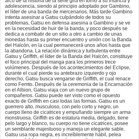
arco de la historia de la serie gira en torno a su infancia y
adolescencia, siendo al principio adoptado por Gambino,
el líder de una banda de mercenarios. Más tarde Gambino
intenta asesinar a Gatsu culpándolo de todos su
problemas, Gatsu en defensa asesina a Gambino y se ve
en la necesidad de huir de la banda, y poco después se
dedica a combatir de un sitio a otro a cambio de unas
monedas hasta su primer encuentro y unión con la Banda
del Halcón, en la cual permanecerá unos años hasta que
la abandona. La relación dinámica y turbulenta entre
Gatsu y Griffith, el líder de la Banda del Halcón, constituye
el foco principal del manga para los primeros trece
volúmenes. Después de los acontecimientos del Eclipse,
durante el cual pierde su antebrazo izquierdo y ojo
derecho, Gatsu busca vengarse de Griffith, el cual renace
como Femto. Después de la ceremonia de la Encarnación
en el Albion, Gatsu viaja con un nuevo grupo de
compañeros. Gatsu puede ser visto como el opuesto
exacto de Griffith en casi todas las formas. Gatsu es un
guerrero alto, musculoso, con pelo corto y negro, un
cuerpo lleno de cicatrices y empuñando siempre un arma
monstruosa. Griffith es de estatura media, delgado, tiene
pelo largo y blanco, su cuerpo no tiene cicatrices, posee
un semblante majestuoso y maneja un elegante sable.
Gatsu usa ropa negra, es increíblemente hábil, pelea