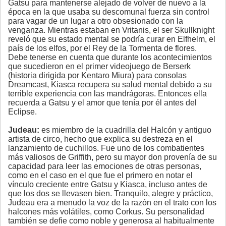
Gatsu para mantenerse alejado de volver de nuevo a la
época en la que usaba su descomunal fuerza sin control
para vagar de un lugar a otro obsesionado con la
venganza. Mientras estaban en Vritanis, el ser Skullknight
reveló que su estado mental se podría curar en Elfhelm, el
país de los elfos, por el Rey de la Tormenta de flores.
Debe tenerse en cuenta que durante los acontecimientos
que sucedieron en el primer videojuego de Berserk
(historia dirigida por Kentaro Miura) para consolas
Dreamcast, Kiasca recupera su salud mental debido a su
terrible experiencia con las mandrágoras. Entonces ella
recuerda a Gatsu y el amor que tenía por él antes del
Eclipse.
Judeau:
es miembro de la cuadrilla del Halcón y antiguo
artista de circo, hecho que explica su destreza en el
lanzamiento de cuchillos. Fue uno de los combatientes
más valiosos de Griffith, pero su mayor don provenía de su
capacidad para leer las emociones de otras personas,
como en el caso en el que fue el primero en notar el
vínculo creciente entre Gatsu y Kiasca, incluso antes de
que los dos se llevasen bien. Tranquilo, alegre y práctico,
Judeau era a menudo la voz de la razón en el trato con los
halcones más volátiles, como Corkus. Su personalidad
también se defie como noble y generosa al habitualmente