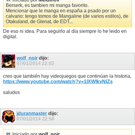
Berserk, es tambien mi manga favorito.
Mencionar que le manga en españa a psado por un
calvario: tengo tomos de Mangaline (de varios estilos), de
Otakuland, de Glenat, de EDT...
De eso ni idea. Para seguirlo al día siempre lo he leido en
digital.
wolf_noir
dijo:
07/01/2014
22:02
creo que también hay videojuegos que continúan la historia,
https://www.youtube.com/watch?v=1IXWIkvNlZs
saludos
jduranmaster
dijo:
07/01/2014
22:58
Iniciado por
wolf_noir