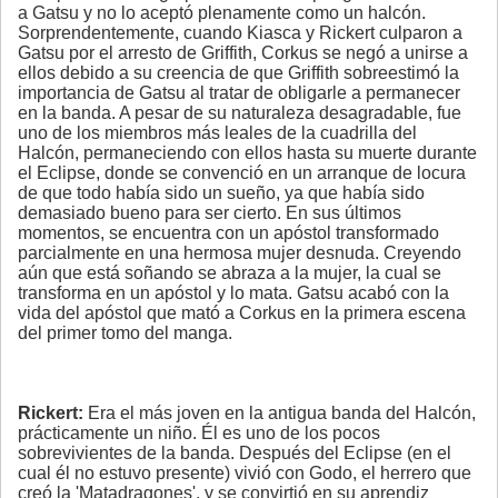
a Gatsu y no lo aceptó plenamente como un halcón.
Sorprendentemente, cuando Kiasca y Rickert culparon a
Gatsu por el arresto de Griffith, Corkus se negó a unirse a
ellos debido a su creencia de que Griffith sobreestimó la
importancia de Gatsu al tratar de obligarle a permanecer
en la banda. A pesar de su naturaleza desagradable, fue
uno de los miembros más leales de la cuadrilla del
Halcón, permaneciendo con ellos hasta su muerte durante
el Eclipse, donde se convenció en un arranque de locura
de que todo había sido un sueño, ya que había sido
demasiado bueno para ser cierto. En sus últimos
momentos, se encuentra con un apóstol transformado
parcialmente en una hermosa mujer desnuda. Creyendo
aún que está soñando se abraza a la mujer, la cual se
transforma en un apóstol y lo mata. Gatsu acabó con la
vida del apóstol que mató a Corkus en la primera escena
del primer tomo del manga.
Rickert:
Era el más joven en la antigua banda del Halcón,
prácticamente un niño. Él es uno de los pocos
sobrevivientes de la banda. Después del Eclipse (en el
cual él no estuvo presente) vivió con Godo, el herrero que
creó la 'Matadragones', y se convirtió en su aprendiz