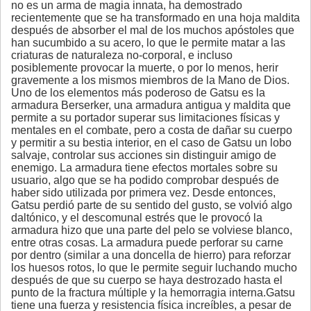
no es un arma de magia innata, ha demostrado
recientemente que se ha transformado en una hoja maldita
después de absorber el mal de los muchos apóstoles que
han sucumbido a su acero, lo que le permite matar a las
criaturas de naturaleza no-corporal, e incluso
posiblemente provocar la muerte, o por lo menos, herir
gravemente a los mismos miembros de la Mano de Dios.
Uno de los elementos más poderoso de Gatsu es la
armadura Berserker, una armadura antigua y maldita que
permite a su portador superar sus limitaciones físicas y
mentales en el combate, pero a costa de dañar su cuerpo
y permitir a su bestia interior, en el caso de Gatsu un lobo
salvaje, controlar sus acciones sin distinguir amigo de
enemigo. La armadura tiene efectos mortales sobre su
usuario, algo que se ha podido comprobar después de
haber sido utilizada por primera vez. Desde entonces,
Gatsu perdió parte de su sentido del gusto, se volvió algo
daltónico, y el descomunal estrés que le provocó la
armadura hizo que una parte del pelo se volviese blanco,
entre otras cosas. La armadura puede perforar su carne
por dentro (similar a una doncella de hierro) para reforzar
los huesos rotos, lo que le permite seguir luchando mucho
después de que su cuerpo se haya destrozado hasta el
punto de la fractura múltiple y la hemorragia interna.Gatsu
tiene una fuerza y resistencia física increíbles, a pesar de