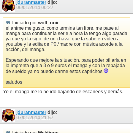
jduranmaster
dijo:
06/01/2014
00:27
Iniciado por
wolf_noir
el anime me gusto, como termina tan libre, me pase al
manga para continuar la serie a hora la tengo algo parada
ya que yo la sigo, de un chaval que la sube en vídeo a
youtube y la edita de P0t*madre con música acorde a la
acción, del manga.
Esperando que mejore la situación, para poder pillarla en
la imprenta que a 8 o 9 euros el manga y con la rebajada
de sueldo ya no puedo darme estos caprichos
saludos
Yo el manga me lo he ido bajando de escaneos y demás.
jduranmaster
dijo:
07/01/2014
21:57
Iniciado por
Meldinov