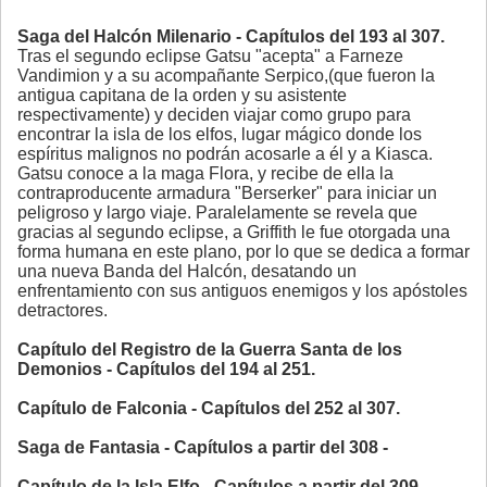
Saga del Halcón Milenario - Capítulos del 193 al 307.
Tras el segundo eclipse Gatsu "acepta" a Farneze
Vandimion y a su acompañante Serpico,(que fueron la
antigua capitana de la orden y su asistente
respectivamente) y deciden viajar como grupo para
encontrar la isla de los elfos, lugar mágico donde los
espíritus malignos no podrán acosarle a él y a Kiasca.
Gatsu conoce a la maga Flora, y recibe de ella la
contraproducente armadura "Berserker" para iniciar un
peligroso y largo viaje. Paralelamente se revela que
gracias al segundo eclipse, a Griffith le fue otorgada una
forma humana en este plano, por lo que se dedica a formar
una nueva Banda del Halcón, desatando un
enfrentamiento con sus antiguos enemigos y los apóstoles
detractores.
Capítulo del Registro de la Guerra Santa de los
Demonios - Capítulos del 194 al 251.
Capítulo de Falconia - Capítulos del 252 al 307.
Saga de Fantasia - Capítulos a partir del 308 -
Capítulo de la Isla Elfo - Capítulos a partir del 309.