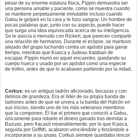
pesar de su enorme estatura física, Pippin demuestra ser
una persona amable y paciente, como se muestra cuando
se mantiene perpetuamente inmutable incluso cuando
Gatsu le golpeó en la cara y le hizo sangrar. Un hombre de
pocas palabras que, junto con su aspecto, puede hacer
que surga una idea equivocada acerca de su inteligencia.
Se le asocia a menudo con Rickert, que parecen compartir
una relación de hermanos. Durante el eclipse, se mantuvo
alejado del grupo luchando contra un apóstol para ganar
tiempo, mientras que Kiasca y Judeau trataban de
escapar. Pippin murió en aquel encuentro, quedando su
cuerpo hueco y usado por un apóstol como una especie
de trofeo, antes de que lo acabasen partiendo por la mitad.
Corkus:
es un antiguo ladrón aficionado, bocazas y con
delirios de grandeza. Era el líder de su propia banda de
ladrones antes de que se uniera a la banda del Halcón en
sus inicios, siendo uno de los más veteranos miembros
que la componen. Él fue el primero que conoció a Gatsu,
únicamente para robarle el dinero ganado tras derrotar a
Bazuso, pero fracasó miserablemente, por lo que Kiasca,
seguida por Griffith, acabaron venciéndole y forzándole a
incorporarse a su grupo. Corkus siempre guardaba rencor