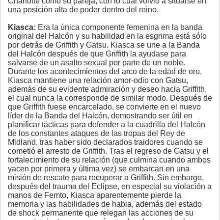
Charlotte como su pareja, con lo cual volvió a situarse en
una posición alta de poder dentro del reino.
Kiasca:
Era la única componente femenina en la banda
original del Halcón y su habilidad en la esgrima está sólo
por detrás de Griffith y Gatsu. Kiasca se une a la Banda
del Halcón después de que Griffith la ayudase para
salvarse de un asalto sexual por parte de un noble.
Durante los acontecimientos del arco de la edad de oro,
Kiasca mantiene una relación amor-odio con Gatsu,
además de su evidente admiración y deseo hacia Griffith,
el cual nunca la corresponde de similar modo. Después de
que Griffith fuese encarcelado, se convierte en el nuevo
líder de la Banda del Halcón, demostrando ser útil en
planificar tácticas para defender a la cuadrilla del Halcón
de los constantes ataques de las tropas del Rey de
Midland, tras haber sido declarados traidores cuando se
cometió el arresto de Griffith. Tras el regreso de Gatsu y el
fortalecimiento de su relación (que culmina cuando ambos
yacen por primera y última vez) se embarcan en una
misión de rescate para recuperar a Griffith. Sin embargo,
después del trauma del Eclipse, en especial su violación a
manos de Femto, Kiasca aparentemente pierde la
memoria y las habilidades de habla, además del estado
de shock permanente que relegan las acciones de su