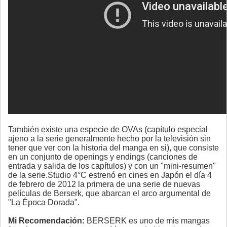
También existe una especie de OVAs (capítulo especial
ajeno a la serie generalmente hecho por la televisión sin
tener que ver con la historia del manga en si), que consiste
en un conjunto de openings y endings (canciones de
entrada y salida de los capítulos) y con un "mini-resumen"
de la serie.Studio 4°C estrenó en cines en Japón el día 4
de febrero de 2012 la primera de una serie de nuevas
películas de Berserk, que abarcan el arco argumental de
"La Época Dorada".
Mi Recomendación:
BERSERK es uno de mis mangas