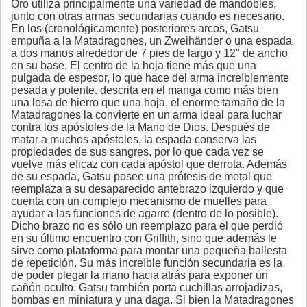
Oro utiliza principalmente una variedad de mandobles,
junto con otras armas secundarias cuando es necesario.
En los (cronológicamente) posteriores arcos, Gatsu
empuña a la Matadragones, un Zweihänder o una espada
a dos manos alrededor de 7 pies de largo y 12" de ancho
en su base. El centro de la hoja tiene más que una
pulgada de espesor, lo que hace del arma increíblemente
pesada y potente. descrita en el manga como más bien
una losa de hierro que una hoja, el enorme tamaño de la
Matadragones la convierte en un arma ideal para luchar
contra los apóstoles de la Mano de Dios. Después de
matar a muchos apóstoles, la espada conserva las
propiedades de sus sangres, por lo que cada vez se
vuelve más eficaz con cada apóstol que derrota. Además
de su espada, Gatsu posee una prótesis de metal que
reemplaza a su desaparecido antebrazo izquierdo y que
cuenta con un complejo mecanismo de muelles para
ayudar a las funciones de agarre (dentro de lo posible).
Dicho brazo no es sólo un reemplazo para el que perdió
en su último encuentro con Griffith, sino que además le
sirve como plataforma para montar una pequeña ballesta
de repetición. Su más increíble función secundaria es la
de poder plegar la mano hacia atrás para exponer un
cañón oculto. Gatsu también porta cuchillas arrojadizas,
bombas en miniatura y una daga. Si bien la Matadragones