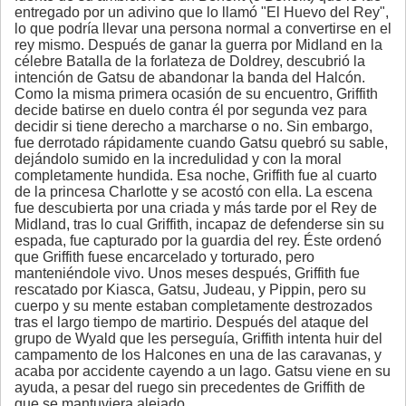
entregado por un adivino que lo llamó "El Huevo del Rey",
lo que podría llevar una persona normal a convertirse en el
rey mismo. Después de ganar la guerra por Midland en la
célebre Batalla de la forlateza de Doldrey, descubrió la
intención de Gatsu de abandonar la banda del Halcón.
Como la misma primera ocasión de su encuentro, Griffith
decide batirse en duelo contra él por segunda vez para
decidir si tiene derecho a marcharse o no. Sin embargo,
fue derrotado rápidamente cuando Gatsu quebró su sable,
dejándolo sumido en la incredulidad y con la moral
completamente hundida. Esa noche, Griffith fue al cuarto
de la princesa Charlotte y se acostó con ella. La escena
fue descubierta por una criada y más tarde por el Rey de
Midland, tras lo cual Griffith, incapaz de defenderse sin su
espada, fue capturado por la guardia del rey. Éste ordenó
que Griffith fuese encarcelado y torturado, pero
manteniéndole vivo. Unos meses después, Griffith fue
rescatado por Kiasca, Gatsu, Judeau, y Pippin, pero su
cuerpo y su mente estaban completamente destrozados
tras el largo tiempo de martirio. Después del ataque del
grupo de Wyald que les perseguía, Griffith intenta huir del
campamento de los Halcones en una de las caravanas, y
acaba por accidente cayendo a un lago. Gatsu viene en su
ayuda, a pesar del ruego sin precedentes de Griffith de
que se mantuviera alejado.