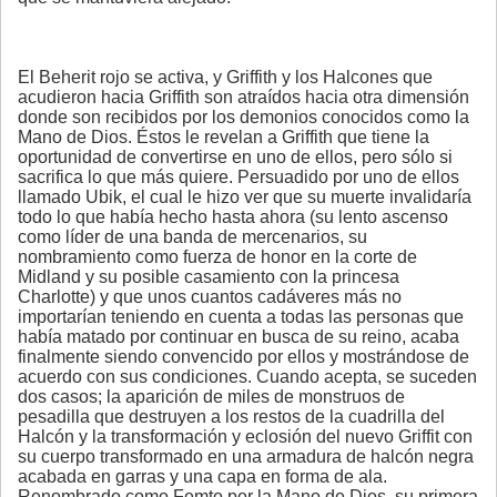
El Beherit rojo se activa, y Griffith y los Halcones que
acudieron hacia Griffith son atraídos hacia otra dimensión
donde son recibidos por los demonios conocidos como la
Mano de Dios. Éstos le revelan a Griffith que tiene la
oportunidad de convertirse en uno de ellos, pero sólo si
sacrifica lo que más quiere. Persuadido por uno de ellos
llamado Ubik, el cual le hizo ver que su muerte invalidaría
todo lo que había hecho hasta ahora (su lento ascenso
como líder de una banda de mercenarios, su
nombramiento como fuerza de honor en la corte de
Midland y su posible casamiento con la princesa
Charlotte) y que unos cuantos cadáveres más no
importarían teniendo en cuenta a todas las personas que
había matado por continuar en busca de su reino, acaba
finalmente siendo convencido por ellos y mostrándose de
acuerdo con sus condiciones. Cuando acepta, se suceden
dos casos; la aparición de miles de monstruos de
pesadilla que destruyen a los restos de la cuadrilla del
Halcón y la transformación y eclosión del nuevo Griffit con
su cuerpo transformado en una armadura de halcón negra
acabada en garras y una capa en forma de ala.
Renombrado como Femto por la Mano de Dios, su primera