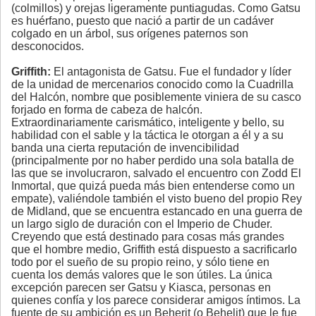
(colmillos) y orejas ligeramente puntiagudas. Como Gatsu
es huérfano, puesto que nació a partir de un cadáver
colgado en un árbol, sus orígenes paternos son
desconocidos.
Griffith:
El antagonista de Gatsu. Fue el fundador y líder
de la unidad de mercenarios conocido como la Cuadrilla
del Halcón, nombre que posiblemente viniera de su casco
forjado en forma de cabeza de halcón.
Extraordinariamente carismático, inteligente y bello, su
habilidad con el sable y la táctica le otorgan a él y a su
banda una cierta reputación de invencibilidad
(principalmente por no haber perdido una sola batalla de
las que se involucraron, salvado el encuentro con Zodd El
Inmortal, que quizá pueda más bien entenderse como un
empate), valiéndole también el visto bueno del propio Rey
de Midland, que se encuentra estancado en una guerra de
un largo siglo de duración con el Imperio de Chuder.
Creyendo que está destinado para cosas más grandes
que el hombre medio, Griffith está dispuesto a sacrificarlo
todo por el sueño de su propio reino, y sólo tiene en
cuenta los demás valores que le son útiles. La única
excepción parecen ser Gatsu y Kiasca, personas en
quienes confía y los parece considerar amigos íntimos. La
fuente de su ambición es un Beherit (o Behelit) que le fue