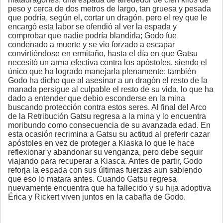
peso y cerca de dos metros de largo, tan gruesa y pesada
que podría, según el, cortar un dragón, pero el rey que le
encargó esta labor se ofendió al ver la espada y
comprobar que nadie podría blandirla; Godo fue
condenado a muerte y se vio forzado a escapar
convirtiéndose en ermitaño, hasta el día en que Gatsu
necesitó un arma efectiva contra los apóstoles, siendo el
único que ha logrado manejarla plenamente; también
Godo ha dicho que al asesinar a un dragón el resto de la
manada persigue al culpable el resto de su vida, lo que ha
dado a entender que debio esconderse en la mina
buscando protección contra estos seres. Al final del Arco
de la Retribución Gatsu regresa a la mina y lo encuentra
moribundo como consecuencia de su avanzada edad. En
esta ocasión recrimina a Gatsu su actitud al preferir cazar
apóstoles en vez de proteger a Kiaska lo que le hace
reflexionar y abandonar su venganza, pero debe seguir
viajando para recuperar a Kiasca. Antes de partir, Godo
reforja la espada con sus últimas fuerzas aun sabiendo
que eso lo matara antes. Cuando Gatsu regresa
nuevamente encuentra que ha fallecido y su hija adoptiva
Érica y Rickert viven juntos en la cabaña de Godo.