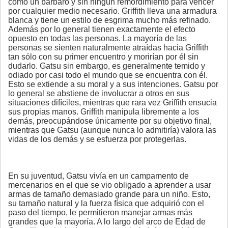
como un bárbaro y sin ningún remordimiento para vencer
por cualquier medio necesario. Griffith lleva una armadura
blanca y tiene un estilo de esgrima mucho más refinado.
Además por lo general tienen exactamente el efecto
opuesto en todas las personas. La mayoría de las
personas se sienten naturalmente atraídas hacia Griffith
tan sólo con su primer encuentro y morirían por él sin
dudarlo. Gatsu sin embargo, es generalmente temido y
odiado por casi todo el mundo que se encuentra con él.
Esto se extiende a su moral y a sus intenciones. Gatsu por
lo general se abstiene de involucrar a otros en sus
situaciones difíciles, mientras que rara vez Griffith ensucia
sus propias manos. Griffith manipula libremente a los
demás, preocupándose únicamente por su objetivo final,
mientras que Gatsu (aunque nunca lo admitiría) valora las
vidas de los demás y se esfuerza por protegerlas.
En su juventud, Gatsu vivía en un campamento de
mercenarios en el que se vio obligado a aprender a usar
armas de tamaño demasiado grande para un niño. Esto,
su tamaño natural y la fuerza física que adquirió con el
paso del tiempo, le permitieron manejar armas más
grandes que la mayoría. A lo largo del arco de Edad de