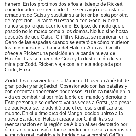
herrero. En los próximos dos años el talento de Rickert
como forjador fue creciendo. El se encargó de ajustar la
armadura de Gatsu y sustituir su anterior ballesta por otra
de repetición. Durante su estancia con Godo, Rickert
nunca supo lo que ocurrió en el Eclipse, de modo que el
pasado no le marcó como a los demás. No fue sino hasta
después de que Gatsu, Griffith y Kiasca se reunieran en el
Cerro de las espadas cuando se enteró de cómo murieron
los miembros de la banda del Halcón. Aun así, Griffith
ofrece a Rickert una posición en la banda nueva del
Halcón. Tras la muerte de Godo y la destrucción de su
mina por Zodd, Rickert viaja con la nieta adoptada por
Godo, Erika.
Zodd:
Es un sirviente de la Mano de Dios y un Apóstol de
gran poder y antigüedad. Obsesionado con las batallas y
con encontrar oponentes poderosos, su única misión en la
vida es combatir al ser más fuerte del mundo y derrotarlo.
Este personaje se enfrenta varias veces a Gatsu, y a pesar
de equivocarse, le advirtió que el eclipse significaría su
muerte. En el último arco del Manga, decide unirse a la
nueva Banda del Halcón creada por Griffith tras su
reencarnación en la región de Albión al ser derrotado por
él durante una ilusión donde perdió uno de sus cuernos en
el mundo real, debido a la herida que le propinó Griffith.