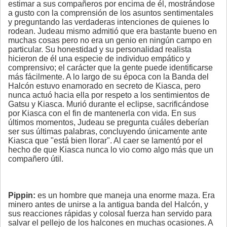
estimar a sus compañeros por encima de él, mostrándose
a gusto con la comprensión de los asuntos sentimentales
y preguntando las verdaderas intenciones de quienes lo
rodean. Judeau mismo admitió que era bastante bueno en
muchas cosas pero no era un genio en ningún campo en
particular. Su honestidad y su personalidad realista
hicieron de él una especie de individuo empático y
comprensivo; el carácter que la gente puede identificarse
más fácilmente. A lo largo de su época con la Banda del
Halcón estuvo enamorado en secreto de Kiasca, pero
nunca actuó hacia ella por respeto a los sentimientos de
Gatsu y Kiasca. Murió durante el eclipse, sacrificándose
por Kiasca con el fin de mantenerla con vida. En sus
últimos momentos, Judeau se pregunta cuáles deberían
ser sus últimas palabras, concluyendo únicamente ante
Kiasca que "está bien llorar". Al caer se lamentó por el
hecho de que Kiasca nunca lo vio como algo más que un
compañero útil.
Pippin:
es un hombre que maneja una enorme maza. Era
minero antes de unirse a la antigua banda del Halcón, y
sus reacciones rápidas y colosal fuerza han servido para
salvar el pellejo de los halcones en muchas ocasiones. A