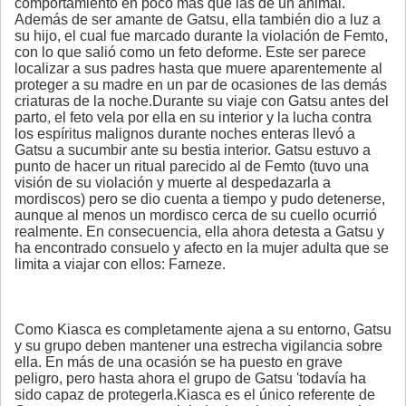
comportamiento en poco más que las de un animal.
Además de ser amante de Gatsu, ella también dio a luz a
su hijo, el cual fue marcado durante la violación de Femto,
con lo que salió como un feto deforme. Este ser parece
localizar a sus padres hasta que muere aparentemente al
proteger a su madre en un par de ocasiones de las demás
criaturas de la noche.Durante su viaje con Gatsu antes del
parto, el feto vela por ella en su interior y la lucha contra
los espíritus malignos durante noches enteras llevó a
Gatsu a sucumbir ante su bestia interior. Gatsu estuvo a
punto de hacer un ritual parecido al de Femto (tuvo una
visión de su violación y muerte al despedazarla a
mordiscos) pero se dio cuenta a tiempo y pudo detenerse,
aunque al menos un mordisco cerca de su cuello ocurrió
realmente. En consecuencia, ella ahora detesta a Gatsu y
ha encontrado consuelo y afecto en la mujer adulta que se
limita a viajar con ellos: Farneze.
Como Kiasca es completamente ajena a su entorno, Gatsu
y su grupo deben mantener una estrecha vigilancia sobre
ella. En más de una ocasión se ha puesto en grave
peligro, pero hasta ahora el grupo de Gatsu 'todavía ha
sido capaz de protegerla.Kiasca es el único referente de