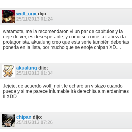
wolf_noir
dijo:
25/11/2013
01:24
watamote, me la recomendaron vi un par de capítulos y la
deje de ver, es desesperante, y como se come la cabeza la
protagonista, akualung creo que esta serie también deberías
ponerla en la lista, por mucho que se enoje chipan XD....
akualung
dijo:
25/11/2013
01:34
Jejeje, de acuerdo wolf_noir, le echaré un vistazo cuando
pueda y si me parece infumable irá derechita a mierdanimes
II XDD
chipan
dijo:
25/11/2013
07:26