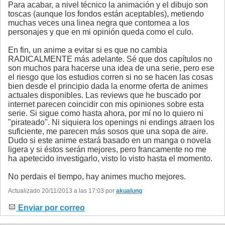
Para acabar, a nivel técnico la animación y el dibujo son
toscas (aunque los fondos están aceptables), metiendo
muchas veces una linea negra que contornea a los
personajes y que en mi opinión queda como el culo.
En fin, un anime a evitar si es que no cambia
RADICALMENTE más adelante. Sé que dos capítulos no
son muchos para hacerse una idea de una serie, pero ese
el riesgo que los estudios corren si no se hacen las cosas
bien desde el principio dada la enorme oferta de animes
actuales disponibles. Las reviews que he buscado por
internet parecen coincidir con mis opiniones sobre esta
serie. Si sigue como hasta ahora, por mí no lo quiero ni
"pirateado". Ni siquiera los openings ni endings atraen los
suficiente, me parecen más sosos que una sopa de aire.
Dudo si este anime estará basado en un manga o novela
ligera y si éstos serán mejores, pero francamente no me
ha apetecido investigarlo, visto lo visto hasta el momento.
No perdais el tiempo, hay animes mucho mejores.
Actualizado 20/11/2013 a las 17:03 por
akualung
Enviar por correo