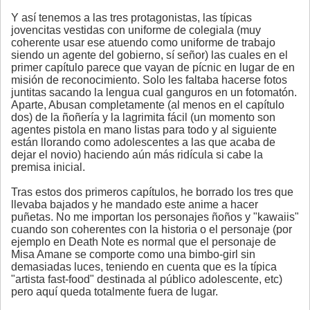
Y así tenemos a las tres protagonistas, las típicas
jovencitas vestidas con uniforme de colegiala (muy
coherente usar ese atuendo como uniforme de trabajo
siendo un agente del gobierno, sí señor) las cuales en el
primer capítulo parece que vayan de pícnic en lugar de en
misión de reconocimiento. Solo les faltaba hacerse fotos
juntitas sacando la lengua cual ganguros en un fotomatón.
Aparte, Abusan completamente (al menos en el capítulo
dos) de la ñoñería y la lagrimita fácil (un momento son
agentes pistola en mano listas para todo y al siguiente
están llorando como adolescentes a las que acaba de
dejar el novio) haciendo aún más ridícula si cabe la
premisa inicial.
Tras estos dos primeros capítulos, he borrado los tres que
llevaba bajados y he mandado este anime a hacer
puñetas. No me importan los personajes ñoños y "kawaiis"
cuando son coherentes con la historia o el personaje (por
ejemplo en Death Note es normal que el personaje de
Misa Amane se comporte como una bimbo-girl sin
demasiadas luces, teniendo en cuenta que es la típica
"artista fast-food" destinada al público adolescente, etc)
pero aquí queda totalmente fuera de lugar.