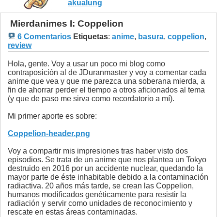
akualung
Mierdanimes I: Coppelion
6 Comentarios
Etiquetas
:
anime
,
basura
,
coppelion
,
review
Hola, gente. Voy a usar un poco mi blog como
contraposición al de JDuranmaster y voy a comentar cada
anime que vea y que me parezca una soberana mierda, a
fin de ahorrar perder el tiempo a otros aficionados al tema
(y que de paso me sirva como recordatorio a mí).
Mi primer aporte es sobre:
Coppelion-header.png
Voy a compartir mis impresiones tras haber visto dos
episodios. Se trata de un anime que nos plantea un Tokyo
destruido en 2016 por un accidente nuclear, quedando la
mayor parte de éste inhabitable debido a la contaminación
radiactiva. 20 años más tarde, se crean las Coppelion,
humanos modificados genéticamente para resistir la
radiación y servir como unidades de reconocimiento y
rescate en estas áreas contaminadas.