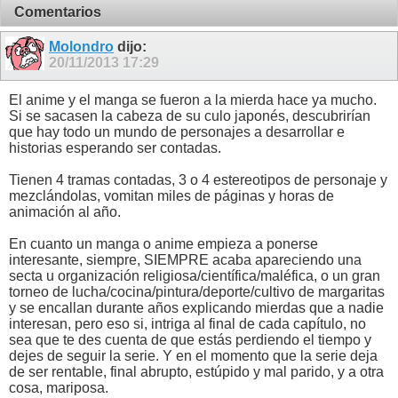
Comentarios
Molondro
dijo:
20/11/2013
17:29
El anime y el manga se fueron a la mierda hace ya mucho.
Si se sacasen la cabeza de su culo japonés, descubrirían
que hay todo un mundo de personajes a desarrollar e
historias esperando ser contadas.
Tienen 4 tramas contadas, 3 o 4 estereotipos de personaje y
mezclándolas, vomitan miles de páginas y horas de
animación al año.
En cuanto un manga o anime empieza a ponerse
interesante, siempre, SIEMPRE acaba apareciendo una
secta u organización religiosa/científica/maléfica, o un gran
torneo de lucha/cocina/pintura/deporte/cultivo de margaritas
y se encallan durante años explicando mierdas que a nadie
interesan, pero eso si, intriga al final de cada capítulo, no
sea que te des cuenta de que estás perdiendo el tiempo y
dejes de seguir la serie. Y en el momento que la serie deja
de ser rentable, final abrupto, estúpido y mal parido, y a otra
cosa, mariposa.