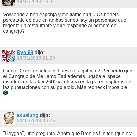
16/01/2013
16:31
Volviendo a bob esponja y me llamo earl. ¿Os habeis
percatado de que en ambas series hay un personaje que
regenta un restaurante y que responde al nombre de
cangrejo?
Ryo-99
dijo:
16/01/2013
21:29
Cierto ! Que fue antes, el huevo o la gallina ? Recuerdo que
el Cangrejo de Me llamo Earl además jugaba al space
invaders de la atari 2600 y colgaba en la pared capturas de
las puntuaciones con su polaroid. Más redneck imposible.
akualung
dijo:
24/01/2013
00:25
"Hoygan", una pregunta. Ahora que Bronies United (que era