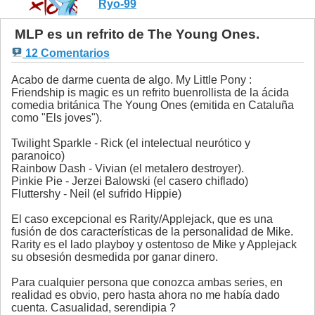
Ryo-99
MLP es un refrito de The Young Ones.
12 Comentarios
Acabo de darme cuenta de algo. My Little Pony :
Friendship is magic es un refrito buenrollista de la ácida
comedia británica The Young Ones (emitida en Cataluña
como "Els joves").
Twilight Sparkle - Rick (el intelectual neurótico y
paranoico)
Rainbow Dash - Vivian (el metalero destroyer).
Pinkie Pie - Jerzei Balowski (el casero chiflado)
Fluttershy - Neil (el sufrido Hippie)
El caso excepcional es Rarity/Applejack, que es una
fusión de dos características de la personalidad de Mike.
Rarity es el lado playboy y ostentoso de Mike y Applejack
su obsesión desmedida por ganar dinero.
Para cualquier persona que conozca ambas series, en
realidad es obvio, pero hasta ahora no me había dado
cuenta. Casualidad, serendipia ?