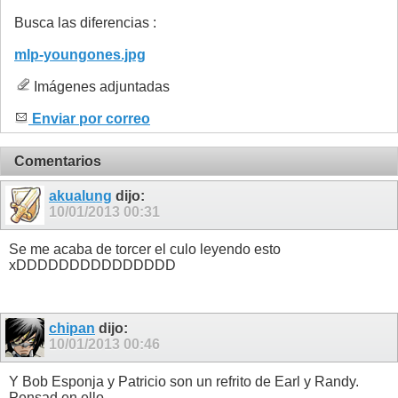
Busca las diferencias :
mlp-youngones.jpg
Imágenes adjuntadas
Enviar por correo
Comentarios
akualung
dijo:
10/01/2013
00:31
Se me acaba de torcer el culo leyendo esto
xDDDDDDDDDDDDDDD
chipan
dijo:
10/01/2013
00:46
Y Bob Esponja y Patricio son un refrito de Earl y Randy.
Pensad en ello