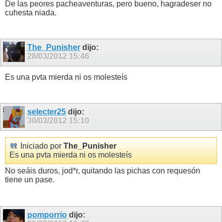
De las peores pacheaventuras, pero bueno, hagradeser no
cuhesta niada.
The_Punisher
dijo:
28/03/2012
15:46
Es una pvta mierda ni os molesteís
selecter25
dijo:
30/03/2012
15:10
Iniciado por
The_Punisher
Es una pvta mierda ni os molesteís
No seáis duros, jod*r, quitando las pichas con requesón
tiene un pase.
pomporrio
dijo: