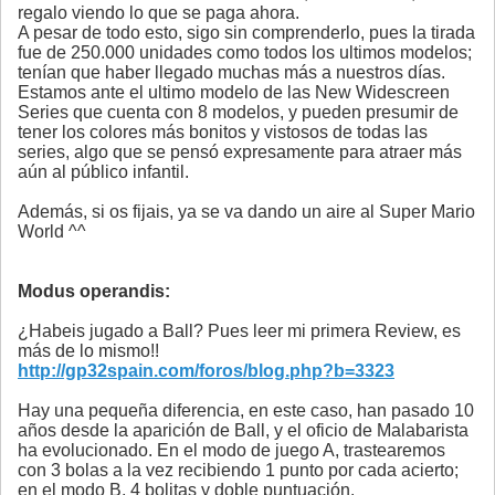
regalo viendo lo que se paga ahora.
A pesar de todo esto, sigo sin comprenderlo, pues la tirada
fue de 250.000 unidades como todos los ultimos modelos;
tenían que haber llegado muchas más a nuestros días.
Estamos ante el ultimo modelo de las New Widescreen
Series que cuenta con 8 modelos, y pueden presumir de
tener los colores más bonitos y vistosos de todas las
series, algo que se pensó expresamente para atraer más
aún al público infantil.
Además, si os fijais, ya se va dando un aire al Super Mario
World ^^
Modus operandis:
¿Habeis jugado a Ball? Pues leer mi primera Review, es
más de lo mismo!!
http://gp32spain.com/foros/blog.php?b=3323
Hay una pequeña diferencia, en este caso, han pasado 10
años desde la aparición de Ball, y el oficio de Malabarista
ha evolucionado. En el modo de juego A, trastearemos
con 3 bolas a la vez recibiendo 1 punto por cada acierto;
en el modo B, 4 bolitas y doble puntuación.