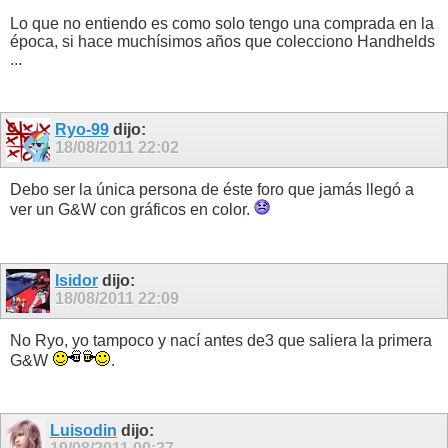
Lo que no entiendo es como solo tengo una comprada en la
época, si hace muchísimos años que colecciono Handhelds
...
Ryo-99
dijo:
18/08/2011
22:02
Debo ser la única persona de éste foro que jamás llegó a
ver un G&W con gráficos en color.
Isidor
dijo:
18/08/2011
22:09
No Ryo, yo tampoco y nací antes de3 que saliera la primera
G&W
.
Luisodin
dijo: