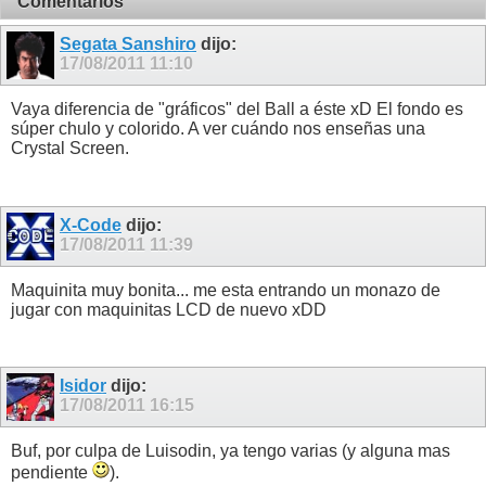
Comentarios
Segata Sanshiro
dijo:
17/08/2011
11:10
Vaya diferencia de "gráficos" del Ball a éste xD El fondo es
súper chulo y colorido. A ver cuándo nos enseñas una
Crystal Screen.
X-Code
dijo:
17/08/2011
11:39
Maquinita muy bonita... me esta entrando un monazo de
jugar con maquinitas LCD de nuevo xDD
Isidor
dijo:
17/08/2011
16:15
Buf, por culpa de Luisodin, ya tengo varias (y alguna mas
pendiente
).