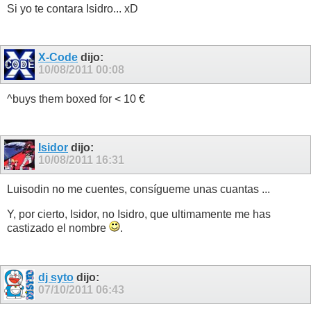
Si yo te contara Isidro... xD
X-Code
dijo:
10/08/2011
00:08
^buys them boxed for < 10 €
Isidor
dijo:
10/08/2011
16:31
Luisodin no me cuentes, consígueme unas cuantas ...
Y, por cierto, Isidor, no Isidro, que ultimamente me has
castizado el nombre
.
dj syto
dijo:
07/10/2011
06:43