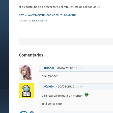
si os gusta, podeis descargaros el mp3 en mejor calidad aqui:
http://www.megaupload.com/?d=U5UVTBI0
Categorías
Sin categoría
Comentarios
Luisodin
-
20/04/2010
11:17
que grande!
_-Caleb-_
-
20/04/2010
12:39
2:56 esa parte mola un montón
Está genial syto