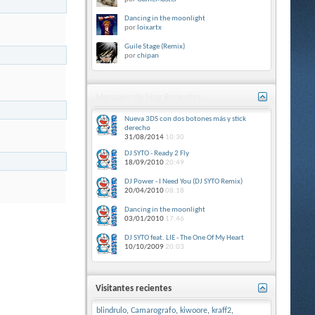
Dancing in the moonlight
por
loixartx
Guile Stage (Remix)
por
chipan
Mensajes de blog Recientes
Nueva 3DS con dos botones más y stick
derecho
31/08/2014
10:30
DJ SYTO - Ready 2 Fly
18/09/2010
20:49
DJ Power - I Need You (DJ SYTO Remix)
20/04/2010
08:18
Dancing in the moonlight
03/01/2010
17:46
DJ SYTO feat. LIE - The One Of My Heart
10/10/2009
20:03
Visitantes recientes
blindrulo
,
Camarografo
,
kiwoore
,
kraff2
,