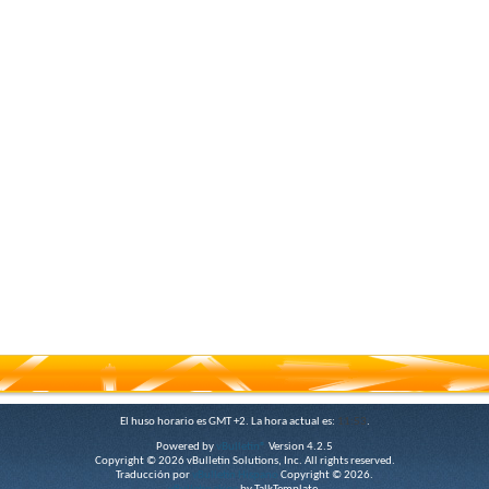
El huso horario es GMT +2. La hora actual es:
11:53
.
Powered by
vBulletin®
Version 4.2.5
Copyright © 2026 vBulletin Solutions, Inc. All rights reserved.
Traducción por
vBulletin Hispano
Copyright © 2026.