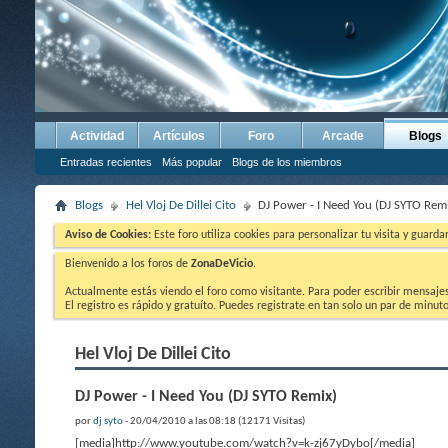
Actividad
Artículos
Foro
Arcade
Blogs
Entradas recientes
Más popular
Blogs de los miembros
Blogs
Hel Vloj De Dillei Cito
DJ Power - I Need You (DJ SYTO Rem
Aviso de Cookies:
Este foro utiliza cookies para personalizar tu visita y guard
Bienvenido a los foros de
ZonaDeVicio
.
Actualmente estás viendo el foro como visitante. Para poder escribir mensajes y
El registro es rápido y gratuíto. Puedes registrate en tan solo un par de minu
Hel Vloj De Dillei Cito
DJ Power - I Need You (DJ SYTO Remix)
por
dj syto
- 20/04/2010 a las 08:18 (12171 Visitas)
[media]http://www.youtube.com/watch?v=k-zj67yDybo[/media]