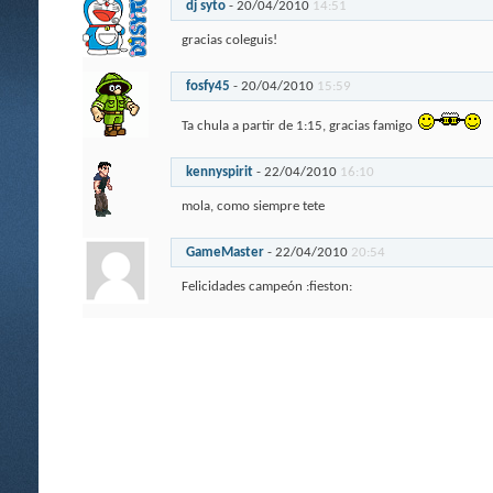
dj syto
-
20/04/2010
14:51
gracias coleguis!
fosfy45
-
20/04/2010
15:59
Ta chula a partir de 1:15, gracias famigo
kennyspirit
-
22/04/2010
16:10
mola, como siempre tete
GameMaster
-
22/04/2010
20:54
Felicidades campeón :fieston: