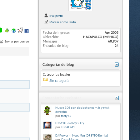
Ir al perfil
Marcar como leído
Fecha de ingreso
Apr 2003
Ubicación
HACAPULCO (MEHICO)
Mensajes
60,907
Enviar por correo
Entradas de blog
24
Categorías de blog
Categorías locales
Sin categoría
Comentarios recientes
Nueva 3DS con dos botones más y stick
derecho
por
fosfy45
DJ SYTO - Ready 2 Fly
por
T3n4Lad1
DJ Power - I Need You (DJ SYTO Remix)
por
GameMaster