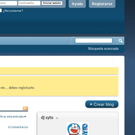
Ayuda
Registrarse
¿Recordarme?
Búsqueda avanzada
etc... debes registrarte.
+
Crear blog
ificar esta entrada
dj syto
6 Comentarios