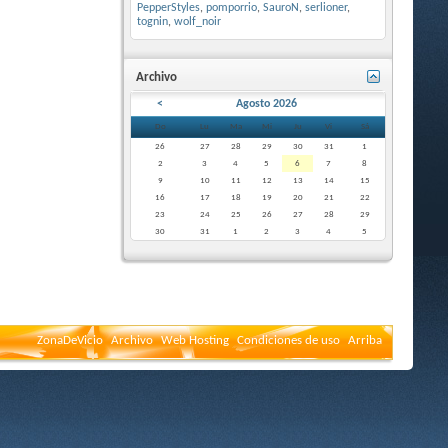
PepperStyles
,
pomporrio
,
SauroN
,
serlioner
,
tognin
,
wolf_noir
Archivo
<
Agosto 2026
Do
Lu
Ma
Mi
Ju
Vi
Sá
26
27
28
29
30
31
1
2
3
4
5
6
7
8
9
10
11
12
13
14
15
16
17
18
19
20
21
22
23
24
25
26
27
28
29
30
31
1
2
3
4
5
ZonaDeVicio
Archivo
Web Hosting
Condiciones de uso
Arriba