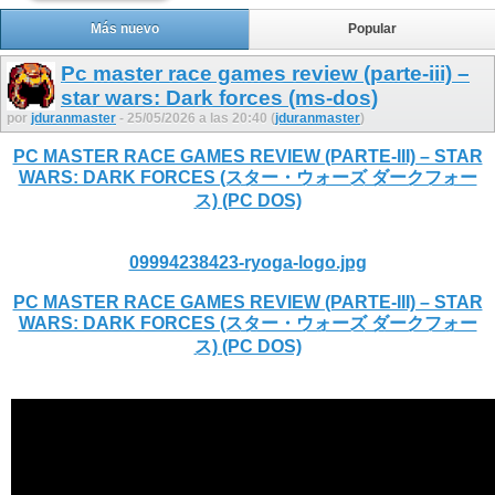
Más nuevo
Popular
Pc master race games review (parte-iii) –
star wars: Dark forces (ms-dos)
por
jduranmaster
- 25/05/2026 a las 20:40 (
jduranmaster
)
PC MASTER RACE GAMES REVIEW (PARTE-III) – STAR
WARS: DARK FORCES (スター・ウォーズ ダークフォー
ス) (PC DOS)
09994238423-ryoga-logo.jpg
PC MASTER RACE GAMES REVIEW (PARTE-III) – STAR
WARS: DARK FORCES (スター・ウォーズ ダークフォー
ス) (PC DOS)