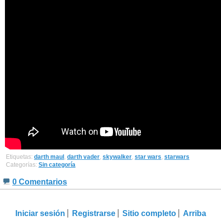
Etiquetas:
darth maul
,
darth vader
,
skywalker
,
star wars
,
starwars
Categorías:
Sin categoría
0 Comentarios
Iniciar sesión
Registrarse
Sitio completo
Arriba