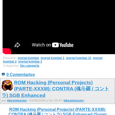
Etiquetas:
mortal kombat
,
mortal kombat 1
,
mortal kombat 11
,
mortal
kombat 2
,
mortal kombat 3
Categorías:
Sin categoría
0 Comentarios
ROM Hacking (Personal Projects)
(PARTE-XXXIII): CONTRA (魂斗羅 / コント
ラ) SGB Enhanced
por
jduranmaster
- 01/06/2026 a las 20:47 (
jduranmaster
)
ROM Hacking (Personal Projects) (PARTE-XXXIII):
CONTRA (魂斗羅 / コントラ) SGB Enhanced (Super