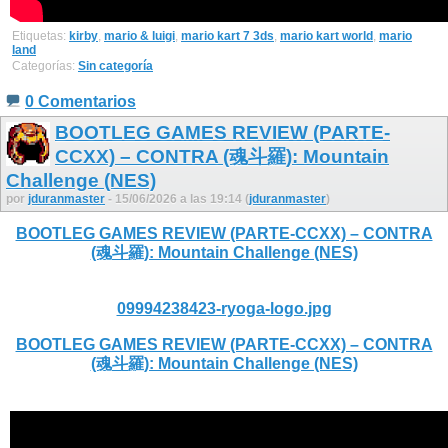
Etiquetas:
kirby
,
mario & luigi
,
mario kart 7 3ds
,
mario kart world
,
mario
land
Categorías:
Sin categoría
0 Comentarios
BOOTLEG GAMES REVIEW (PARTE-
CCXX) – CONTRA (魂斗羅): Mountain
Challenge (NES)
por
jduranmaster
- 15/06/2026 a las 19:14 (
jduranmaster
)
BOOTLEG GAMES REVIEW (PARTE-CCXX) – CONTRA
(魂斗羅): Mountain Challenge (NES)
09994238423-ryoga-logo.jpg
BOOTLEG GAMES REVIEW (PARTE-CCXX) – CONTRA
(魂斗羅): Mountain Challenge (NES)