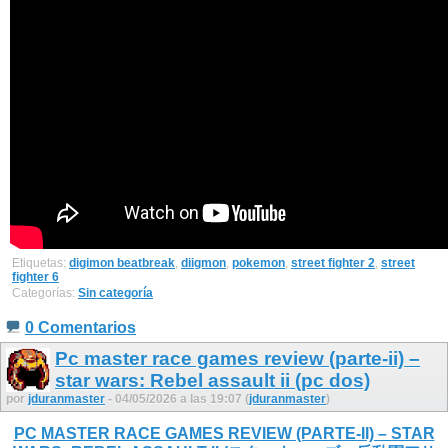
Etiquetas:
digimon beatbreak
,
diigmon
,
pokemon
,
street fighter 2
,
street
fighter 6
Categorías:
Sin categoría
0 Comentarios
Pc master race games review (parte-ii) –
star wars: Rebel assault ii (pc dos)
por
jduranmaster
- 04/05/2026 a las 19:07 (
jduranmaster
)
PC MASTER RACE GAMES REVIEW (PARTE-II) – STAR