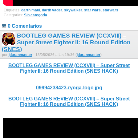
Etiquetas:
darth maul
,
darth vader
,
skywalker
,
star wars
,
starwars
Categorías:
Sin categoría
0 Comentarios
BOOTLEG GAMES REVIEW (CCXVIII) –
Super Street Fighter II: 16 Round Edition
(SNES)
por
jduranmaster
- 18/05/2026 a las 19:36 (
jduranmaster
)
BOOTLEG GAMES REVIEW (CCXVIII) – Super Street
Fighter II: 16 Round Edition (SNES HACK)
09994238423-ryoga-logo.jpg
BOOTLEG GAMES REVIEW (CCXVIII) – Super Street
Fighter II: 16 Round Edition (SNES HACK)