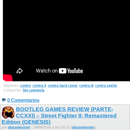
Etiquetas:
contra
,
contra 4
,
contra hard corps
,
contra iii
,
contra spirits
Categorías:
Sin categoría
0 Comentarios
BOOTLEG GAMES REVIEW (PARTE-
CCXXI) – Street Fighter II: Remastered
Edition (GENESIS)
por
jduranmaster
- 29/06/2026 a las 19:31 (
jduranmaster
)