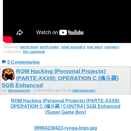
Etiquetas:
darth maul
,
darth vader
,
rebel assault ii
,
star wars
,
starwars
Categorías:
Sin categoría
0 Comentarios
ROM Hacking (Personal Projects)
(PARTE-XXXII): OPERATION C (魂斗羅)
SGB Enhanced
por
jduranmaster
- 27/04/2026 a las 19:49 (
jduranmaster
)
ROM Hacking (Personal Projects) (PARTE-XXXII):
OPERATION C (魂斗羅 / CONTRA) SGB Enhanced
(Super Game Boy)
09994238423-ryoga-logo.jpg