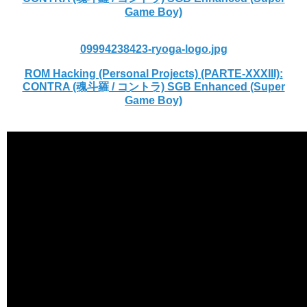
Game Boy)
09994238423-ryoga-logo.jpg
ROM Hacking (Personal Projects) (PARTE-XXXIII):
CONTRA (魂斗羅 / コントラ) SGB Enhanced (Super
Game Boy)