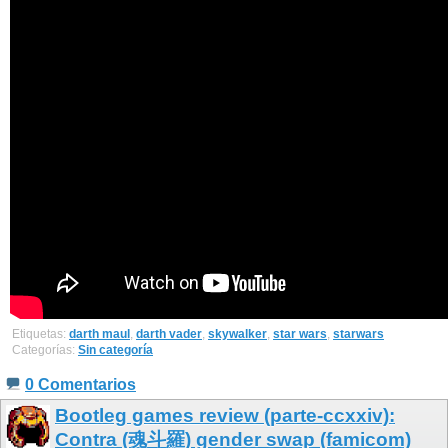
Etiquetas:
darth maul
,
darth vader
,
skywalker
,
star wars
,
starwars
Categorías:
Sin categoría
0 Comentarios
Bootleg games review (parte-ccxxiv):
Contra (魂斗羅) gender swap (famicom)