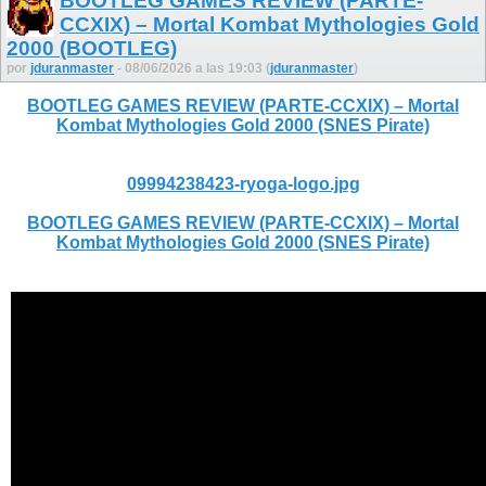
BOOTLEG GAMES REVIEW (PARTE-
CCXIX) – Mortal Kombat Mythologies Gold
2000 (BOOTLEG)
por
jduranmaster
- 08/06/2026 a las 19:03 (
jduranmaster
)
BOOTLEG GAMES REVIEW (PARTE-CCXIX) – Mortal
Kombat Mythologies Gold 2000 (SNES Pirate)
09994238423-ryoga-logo.jpg
BOOTLEG GAMES REVIEW (PARTE-CCXIX) – Mortal
Kombat Mythologies Gold 2000 (SNES Pirate)