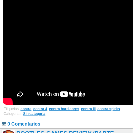
Etiquetas:
contra
,
contra 4
,
contra hard corps
,
contra iii
,
contra spirits
Categorías:
Sin categoría
0 Comentarios