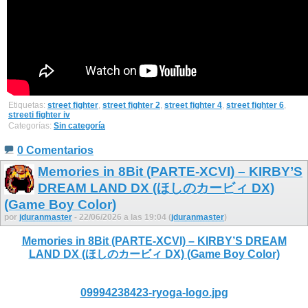
Etiquetas:
street fighter
,
street fighter 2
,
street fighter 4
,
street fighter 6
,
streeti fighter iv
Categorías:
Sin categoría
0 Comentarios
Memories in 8Bit (PARTE-XCVI) – KIRBY’S
DREAM LAND DX (ほしのカービィ DX)
(Game Boy Color)
por
jduranmaster
- 22/06/2026 a las 19:04 (
jduranmaster
)
Memories in 8Bit (PARTE-XCVI) – KIRBY’S DREAM
LAND DX (ほしのカービィ DX) (Game Boy Color)
09994238423-ryoga-logo.jpg