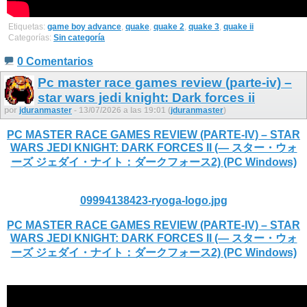
Etiquetas:
game boy advance
,
quake
,
quake 2
,
quake 3
,
quake ii
Categorías:
Sin categoría
0 Comentarios
Pc master race games review (parte-iv) –
star wars jedi knight: Dark forces ii
por
jduranmaster
- 13/07/2026 a las 19:01 (
jduranmaster
)
PC MASTER RACE GAMES REVIEW (PARTE-IV) – STAR
WARS JEDI KNIGHT: DARK FORCES II (— スター・ウォ
ーズ ジェダイ・ナイト：ダークフォース2) (PC Windows)
09994138423-ryoga-logo.jpg
PC MASTER RACE GAMES REVIEW (PARTE-IV) – STAR
WARS JEDI KNIGHT: DARK FORCES II (— スター・ウォ
ーズ ジェダイ・ナイト：ダークフォース2) (PC Windows)