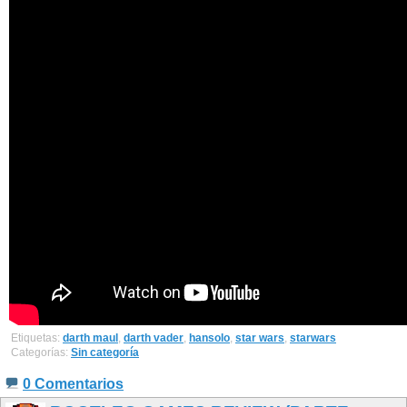
Etiquetas:
darth maul
,
darth vader
,
hansolo
,
star wars
,
starwars
Categorías:
Sin categoría
0 Comentarios