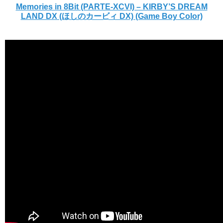
Memories in 8Bit (PARTE-XCVI) – KIRBY’S DREAM
LAND DX (ほしのカービィ DX) (Game Boy Color)