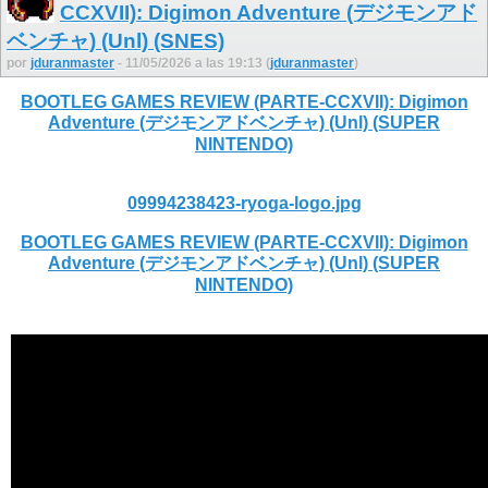
CCXVII): Digimon Adventure (デジモンアド
ベンチャ) (Unl) (SNES)
por
jduranmaster
- 11/05/2026 a las 19:13 (
jduranmaster
)
BOOTLEG GAMES REVIEW (PARTE-CCXVII): Digimon
Adventure (デジモンアドベンチャ) (Unl) (SUPER
NINTENDO)
09994238423-ryoga-logo.jpg
BOOTLEG GAMES REVIEW (PARTE-CCXVII): Digimon
Adventure (デジモンアドベンチャ) (Unl) (SUPER
NINTENDO)