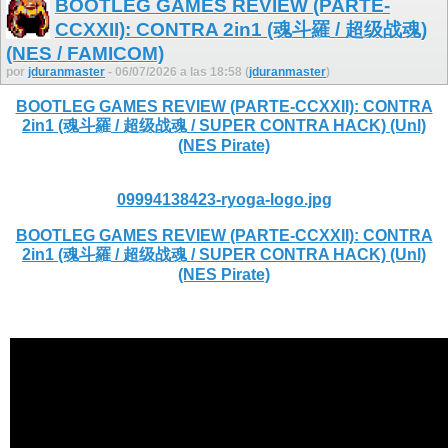
BOOTLEG GAMES REVIEW (PARTE-
CCXXII): CONTRA 2in1 (魂斗羅 / 超级战魂)
(NES / FAMICOM)
por
jduranmaster
- 06/07/2026 a las 18:58 (
jduranmaster
)
BOOTLEG GAMES REVIEW (PARTE-CCXXII): CONTRA
2in1 (魂斗羅 / 超级战魂 / SUPER CONTRA HACK) (Unl)
(NES Pirate)
09994138423-ryoga-logo.jpg
BOOTLEG GAMES REVIEW (PARTE-CCXXII): CONTRA
2in1 (魂斗羅 / 超级战魂 / SUPER CONTRA HACK) (Unl)
(NES Pirate)