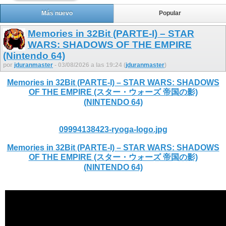
Más nuevo
Popular
Memories in 32Bit (PARTE-I) – STAR
WARS: SHADOWS OF THE EMPIRE
(Nintendo 64)
por
jduranmaster
- 03/08/2026 a las 19:24 (
jduranmaster
)
Memories in 32Bit (PARTE-I) – STAR WARS: SHADOWS
OF THE EMPIRE (スター・ウォーズ 帝国の影)
(NINTENDO 64)
09994138423-ryoga-logo.jpg
Memories in 32Bit (PARTE-I) – STAR WARS: SHADOWS
OF THE EMPIRE (スター・ウォーズ 帝国の影)
(NINTENDO 64)