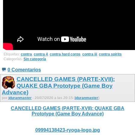
Etiquetas:
contra
,
contra 4
,
contra hard corps
,
contra iii
,
contra spirits
Categorías:
Sin categoría
0 Comentarios
CANCELLED GAMES (PARTE-XVII):
QUAKE GBA Prototype (Game Boy
Advance)
por
jduranmaster
- 20/07/2026 a las 20:15 (
jduranmaster
)
CANCELLED GAMES (PARTE-XVII): QUAKE GBA
Prototype (Game Boy Advance)
09994138423-ryoga-logo.jpg