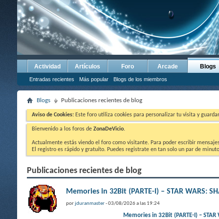
Actividad
Artículos
Foro
Arcade
Blogs
Entradas recientes
Más popular
Blogs de los miembros
Blogs
Publicaciones recientes de blog
Aviso de Cookies:
Este foro utiliza cookies para personalizar tu visita y guard
Bienvenido a los foros de
ZonaDeVicio
.
Actualmente estás viendo el foro como visitante. Para poder escribir mensajes y
El registro es rápido y gratuíto. Puedes registrate en tan solo un par de minu
Publicaciones recientes de blog
Memories in 32Bit (PARTE-I) – STAR WARS: 
por
jduranmaster
- 03/08/2026 a las 19:24
Memories in 32Bit (PARTE-I) 