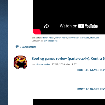
Etiquetas:
darth maul
,
darth vader
,
skywalker
,
star wars
,
starwars
Categorías
Sin categoría
0 Comentarios
Bootleg games review (parte-ccxxiv): Contr
por
jduranmaster
- 27/07/2026 a las 19:37
BOOTLEG GAMES REV
BOOTLEG GAMES REV