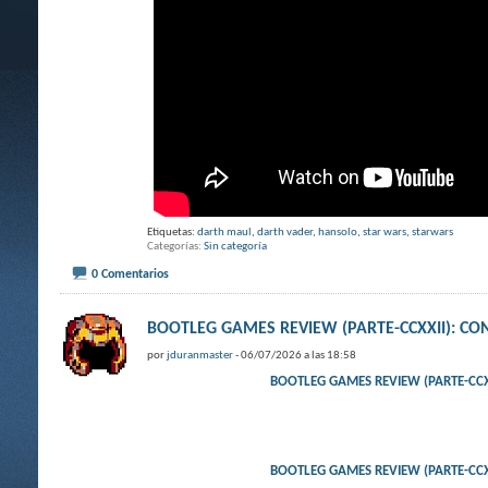
Etiquetas:
darth maul
,
darth vader
,
hansolo
,
star wars
,
starwars
Categorías
Sin categoría
0 Comentarios
BOOTLEG GAMES REVIEW (PARTE-CCXXII): 
por
jduranmaster
- 06/07/2026 a las 18:58
BOOTLEG GAMES REVIEW (PARTE-CCX
BOOTLEG GAMES REVIEW (PARTE-CCX