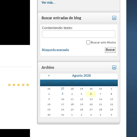
Ver más...
Buscar entradas de blog
Conteniendo texto:
Buscar solo títulos
Búsqueda avanzada
Archivo
<
Agosto 2026
Do
Lu
Ma
Mi
Ju
Vi
Sá
26
27
28
29
30
31
1
2
3
4
5
6
7
8
9
10
11
12
13
14
15
16
17
18
19
20
21
22
23
24
25
26
27
28
29
30
31
1
2
3
4
5