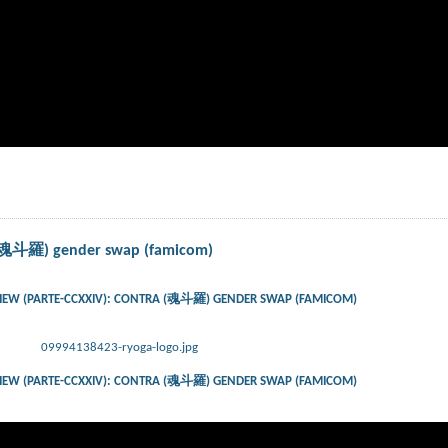
a (魂斗羅) gender swap (famicom)
IEW (PARTE-CCXXIV): CONTRA (魂斗羅) GENDER SWAP (FAMICOM)
09994138423-ryoga-logo.jpg
IEW (PARTE-CCXXIV): CONTRA (魂斗羅) GENDER SWAP (FAMICOM)