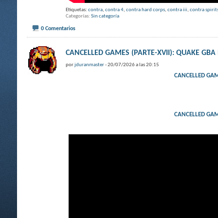
Etiquetas:
contra
,
contra 4
,
contra hard corps
,
contra iii
,
contra spirit
Categorías
Sin categoría
0 Comentarios
CANCELLED GAMES (PARTE-XVII): QUAKE GBA 
por
jduranmaster
- 20/07/2026 a las 20:15
CANCELLED GAME
CANCELLED GAME