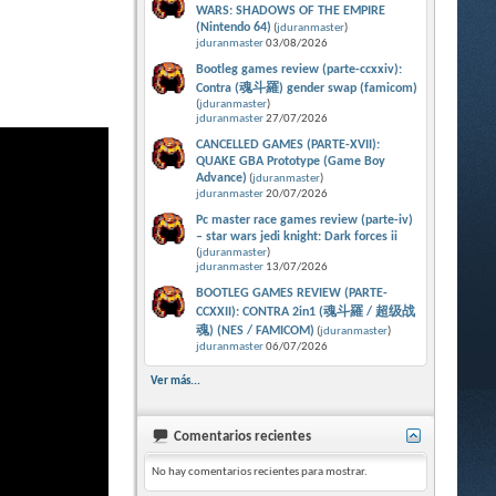
WARS: SHADOWS OF THE EMPIRE
(Nintendo 64)
(
jduranmaster
)
jduranmaster
03/08/2026
Bootleg games review (parte-ccxxiv):
Contra (魂斗羅) gender swap (famicom)
(
jduranmaster
)
jduranmaster
27/07/2026
CANCELLED GAMES (PARTE-XVII):
QUAKE GBA Prototype (Game Boy
Advance)
(
jduranmaster
)
jduranmaster
20/07/2026
Pc master race games review (parte-iv)
– star wars jedi knight: Dark forces ii
(
jduranmaster
)
jduranmaster
13/07/2026
BOOTLEG GAMES REVIEW (PARTE-
CCXXII): CONTRA 2in1 (魂斗羅 / 超级战
魂) (NES / FAMICOM)
(
jduranmaster
)
jduranmaster
06/07/2026
Ver más...
Comentarios recientes
No hay comentarios recientes para mostrar.