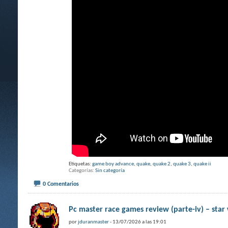
Etiquetas:
game boy advance
,
quake
,
quake 2
,
quake 3
,
quake ii
Categorías
Sin categoría
0 Comentarios
Pc master race games review (parte-iv) – star w
por
jduranmaster
- 13/07/2026 a las 19:01