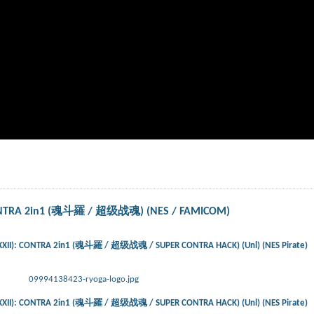
CONTRA 2in1 (魂斗羅 / 超级战魂) (NES / FAMICOM)
XII): CONTRA 2in1 (魂斗羅 / 超级战魂 / SUPER CONTRA HACK) (Unl) (NES Pirate)
09994138423-ryoga-logo.jpg
XII): CONTRA 2in1 (魂斗羅 / 超级战魂 / SUPER CONTRA HACK) (Unl) (NES Pirate)