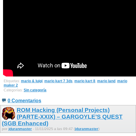
Etiquetas:
mario & luigi
,
mario kart 7 3ds
,
mario kart 8
,
mario land
,
mario
maker 2
Categorías:
Sin categoría
0 Comentarios
ROM Hacking (Personal Projects)
(PARTE-XXIX) – GARGOYLE’S QUEST
(SGB Enhanced)
por
jduranmaster
- 11/11/2025 a las 09:47 (
jduranmaster
)