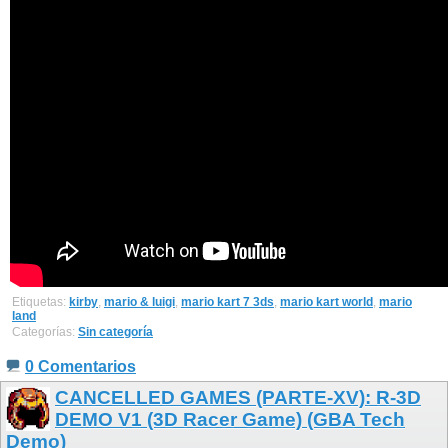
Etiquetas:
kirby
,
mario & luigi
,
mario kart 7 3ds
,
mario kart world
,
mario
land
Categorías:
Sin categoría
0 Comentarios
CANCELLED GAMES (PARTE-XV): R-3D
DEMO V1 (3D Racer Game) (GBA Tech
Demo)