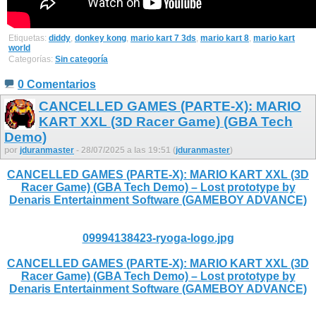
Etiquetas:
diddy
,
donkey kong
,
mario kart 7 3ds
,
mario kart 8
,
mario kart
world
Categorías:
Sin categoría
0 Comentarios
CANCELLED GAMES (PARTE-X): MARIO
KART XXL (3D Racer Game) (GBA Tech
Demo)
por
jduranmaster
- 28/07/2025 a las 19:51 (
jduranmaster
)
CANCELLED GAMES (PARTE-X): MARIO KART XXL (3D
Racer Game) (GBA Tech Demo) – Lost prototype by
Denaris Entertainment Software (GAMEBOY ADVANCE)
09994138423-ryoga-logo.jpg
CANCELLED GAMES (PARTE-X): MARIO KART XXL (3D
Racer Game) (GBA Tech Demo) – Lost prototype by
Denaris Entertainment Software (GAMEBOY ADVANCE)