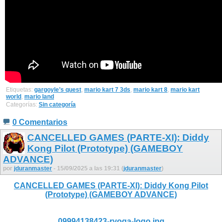
Etiquetas:
gargoyle’s quest
,
mario kart 7 3ds
,
mario kart 8
,
mario kart
world
,
mario land
Categorías:
Sin categoría
0 Comentarios
CANCELLED GAMES (PARTE-XI): Diddy
Kong Pilot (Prototype) (GAMEBOY
ADVANCE)
por
jduranmaster
- 15/09/2025 a las 19:31 (
jduranmaster
)
CANCELLED GAMES (PARTE-XI): Diddy Kong Pilot
(Prototype) (GAMEBOY ADVANCE)
09994138423-ryoga-logo.jpg