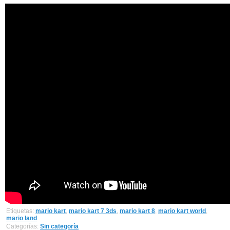
Etiquetas:
mario kart
,
mario kart 7 3ds
,
mario kart 8
,
mario kart world
,
mario land
Categorías:
Sin categoría