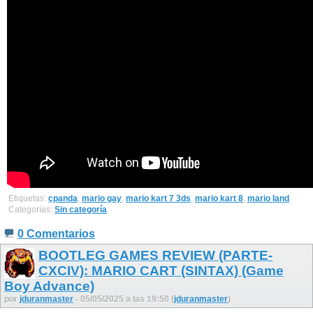
Etiquetas:
çpanda
,
mario gay
,
mario kart 7 3ds
,
mario kart 8
,
mario land
Categorías:
Sin categoría
0 Comentarios
BOOTLEG GAMES REVIEW (PARTE-
CXCIV): MARIO CART (SINTAX) (Game
Boy Advance)
por
jduranmaster
- 05/05/2025 a las 19:50 (
jduranmaster
)