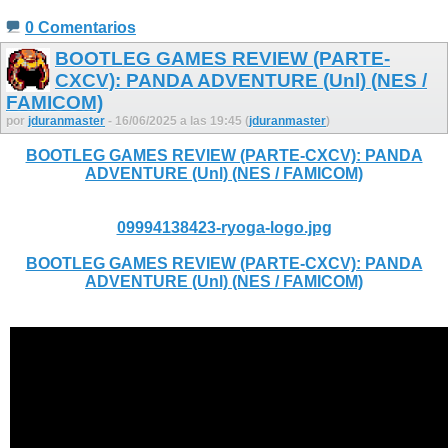
0 Comentarios
BOOTLEG GAMES REVIEW (PARTE-
CXCV): PANDA ADVENTURE (Unl) (NES /
FAMICOM)
por
jduranmaster
- 16/06/2025 a las 19:45 (
jduranmaster
)
BOOTLEG GAMES REVIEW (PARTE-CXCV): PANDA
ADVENTURE (Unl) (NES / FAMICOM)
09994138423-ryoga-logo.jpg
BOOTLEG GAMES REVIEW (PARTE-CXCV): PANDA
ADVENTURE (Unl) (NES / FAMICOM)