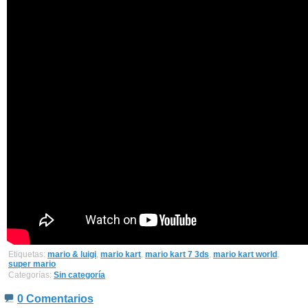
Etiquetas:
mario & luigi
,
mario kart
,
mario kart 7 3ds
,
mario kart world
,
super mario
Categorías:
Sin categoría
0 Comentarios