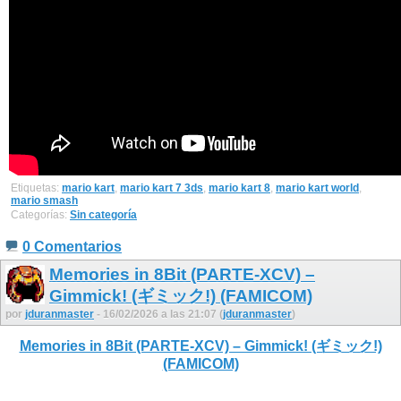
Etiquetas:
mario kart
,
mario kart 7 3ds
,
mario kart 8
,
mario kart world
,
mario smash
Categorías:
Sin categoría
0 Comentarios
Memories in 8Bit (PARTE-XCV) –
Gimmick! (ギミック!) (FAMICOM)
por
jduranmaster
- 16/02/2026 a las 21:07 (
jduranmaster
)
Memories in 8Bit (PARTE-XCV) – Gimmick! (ギミック!)
(FAMICOM)