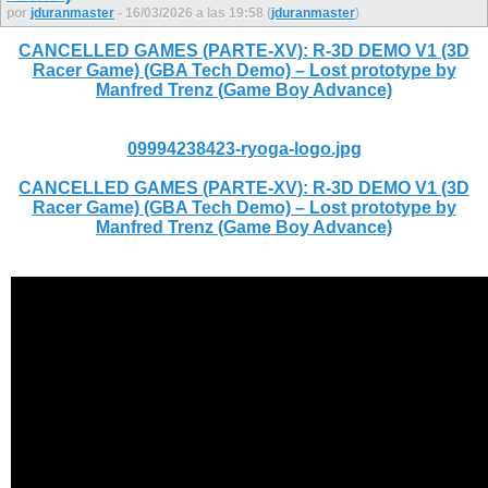
por
jduranmaster
- 16/03/2026 a las 19:58 (
jduranmaster
)
CANCELLED GAMES (PARTE-XV): R-3D DEMO V1 (3D
Racer Game) (GBA Tech Demo) – Lost prototype by
Manfred Trenz (Game Boy Advance)
09994238423-ryoga-logo.jpg
CANCELLED GAMES (PARTE-XV): R-3D DEMO V1 (3D
Racer Game) (GBA Tech Demo) – Lost prototype by
Manfred Trenz (Game Boy Advance)