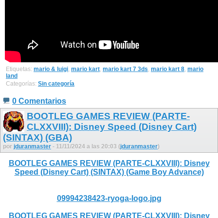
Etiquetas:
mario & luigi
,
mario kart
,
mario kart 7 3ds
,
mario kart 8
,
mario
land
Categorías:
Sin categoría
0 Comentarios
BOOTLEG GAMES REVIEW (PARTE-
CLXXVIII): Disney Speed (Disney Cart)
(SINTAX) (GBA)
por
jduranmaster
- 11/11/2024 a las 20:03 (
jduranmaster
)
BOOTLEG GAMES REVIEW (PARTE-CLXXVIII): Disney
Speed (Disney Cart) (SINTAX) (Game Boy Advance)
09994238423-ryoga-logo.jpg
BOOTLEG GAMES REVIEW (PARTE-CLXXVIII): Disney