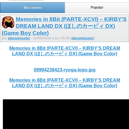
Más nuevo
Popular
Memories in 8Bit (PARTE-XCVI) – KIRBY’S
DREAM LAND DX (ほしのカービィ DX)
(Game Boy Color)
por
jduranmaster
- 22/06/2026 a las 19:04 (
jduranmaster
)
Memories in 8Bit (PARTE-XCVI) – KIRBY’S DREAM
LAND DX (ほしのカービィ DX) (Game Boy Color)
09994238423-ryoga-logo.jpg
Memories in 8Bit (PARTE-XCVI) – KIRBY’S DREAM
LAND DX (ほしのカービィ DX) (Game Boy Color)