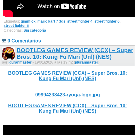
Etiquetas:
gimmick
,
mario kart 7 3ds
,
street fighter 4
,
street fighter 6
,
street fighter ii
Categorías:
Sin categoría
0 Comentarios
BOOTLEG GAMES REVIEW (CCX) – Super
Bros. 10: Kung Fu Mari (Unl) (NES)
por
jduranmaster
- 19/01/2026 a las 19:42 (
jduranmaster
)
BOOTLEG GAMES REVIEW (CCX) – Super Bros. 10:
Kung Fu Mari (Unl) (NES)
09994238423-ryoga-logo.jpg
BOOTLEG GAMES REVIEW (CCX) – Super Bros. 10:
Kung Fu Mari (Unl) (NES)