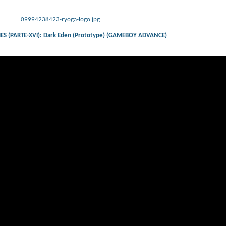
09994238423-ryoga-logo.jpg
S (PARTE-XVI): Dark Eden (Prototype) (GAMEBOY ADVANCE)