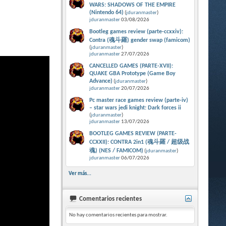
WARS: SHADOWS OF THE EMPIRE
(Nintendo 64)
(
jduranmaster
)
jduranmaster
03/08/2026
Bootleg games review (parte-ccxxiv):
Contra (魂斗羅) gender swap (famicom)
(
jduranmaster
)
jduranmaster
27/07/2026
CANCELLED GAMES (PARTE-XVII):
QUAKE GBA Prototype (Game Boy
Advance)
(
jduranmaster
)
jduranmaster
20/07/2026
Pc master race games review (parte-iv)
– star wars jedi knight: Dark forces ii
(
jduranmaster
)
jduranmaster
13/07/2026
BOOTLEG GAMES REVIEW (PARTE-
CCXXII): CONTRA 2in1 (魂斗羅 / 超级战
魂) (NES / FAMICOM)
(
jduranmaster
)
jduranmaster
06/07/2026
Ver más...
Comentarios recientes
No hay comentarios recientes para mostrar.