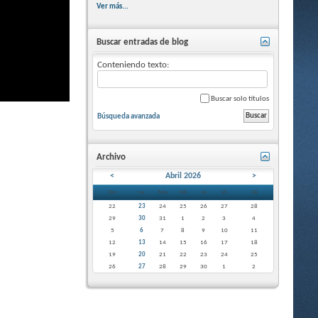
Ver más...
Buscar entradas de blog
Conteniendo texto:
Buscar solo títulos
Búsqueda avanzada
Archivo
<
Abril 2026
>
Do
Lu
Ma
Mi
Ju
Vi
Sá
22
23
24
25
26
27
28
29
30
31
1
2
3
4
5
6
7
8
9
10
11
12
13
14
15
16
17
18
19
20
21
22
23
24
25
26
27
28
29
30
1
2