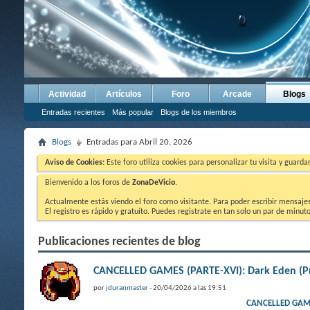
Actividad
Artículos
Foro
Arcade
Blogs
Entradas recientes
Más popular
Blogs de los miembros
Blogs
Entradas para Abril 20, 2026
Aviso de Cookies:
Este foro utiliza cookies para personalizar tu visita y guard
Bienvenido a los foros de
ZonaDeVicio
.
Actualmente estás viendo el foro como visitante. Para poder escribir mensajes y
El registro es rápido y gratuíto. Puedes registrate en tan solo un par de minu
Publicaciones recientes de blog
CANCELLED GAMES (PARTE-XVI): Dark Eden (
por
jduranmaster
- 20/04/2026 a las 19:51
CANCELLED GAME