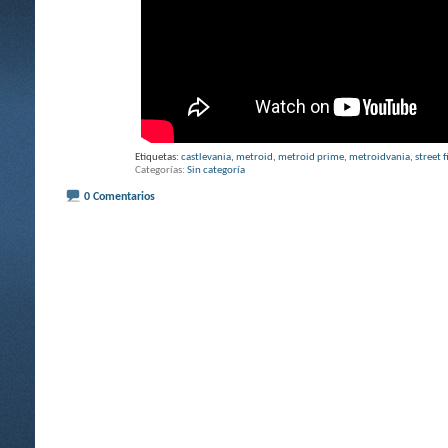
Etiquetas:
castlevania
,
metroid
,
metroid prime
,
metroidvania
,
street f
Categorías
Sin categoría
0 Comentarios