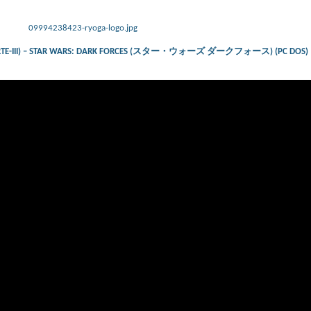
09994238423-ryoga-logo.jpg
PARTE-III) – STAR WARS: DARK FORCES (スター・ウォーズ ダークフォース) (PC DOS)