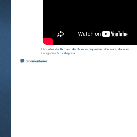
Etiquetas:
darth maul
,
darth vader
,
skywalker
,
star wars
,
starwars
Categorías
Sin categoría
0 Comentarios