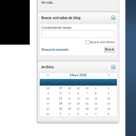
Ver más...
Buscar entradas de blog
Conteniendo texto:
Buscar solo títulos
Búsqueda avanzada
Archivo
<
Mayo 2026
>
Do
Lu
Ma
Mi
Ju
Vi
Sá
26
27
28
29
30
1
2
3
4
5
6
7
8
9
10
11
12
13
14
15
16
17
18
19
20
21
22
23
24
25
26
27
28
29
30
31
1
2
3
4
5
6