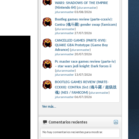
WARS: SHADOWS OF THE EMPIRE
(Nintendo 64)
(
jduranmaster
)
jduranmaster
03/08/2026
Bootleg games review (parte-ccxxiv):
Contra (魂斗羅) gender swap (famicom)
(
jduranmaster
)
jduranmaster
27/07/2026
CANCELLED GAMES (PARTE-XVII):
QUAKE GBA Prototype (Game Boy
Advance)
(
jduranmaster
)
jduranmaster
20/07/2026
Pc master race games review (parte-iv)
– star wars jedi knight: Dark forces ii
(
jduranmaster
)
jduranmaster
13/07/2026
BOOTLEG GAMES REVIEW (PARTE-
CCXXII): CONTRA 2in1 (魂斗羅 / 超级战
魂) (NES / FAMICOM)
(
jduranmaster
)
jduranmaster
06/07/2026
Ver más...
Comentarios recientes
No hay comentarios recientes para mostrar.