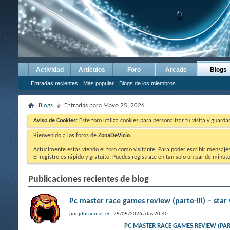
Actividad
Artículos
Foro
Arcade
Blogs
Entradas recientes
Más popular
Blogs de los miembros
Blogs
Entradas para Mayo 25, 2026
Aviso de Cookies:
Este foro utiliza cookies para personalizar tu visita y guard
Bienvenido a los foros de
ZonaDeVicio
.
Actualmente estás viendo el foro como visitante. Para poder escribir mensajes y
El registro es rápido y gratuíto. Puedes registrate en tan solo un par de minu
Publicaciones recientes de blog
Pc master race games review (parte-iii) – star
por
jduranmaster
- 25/05/2026 a las 20:40
PC MASTER RACE GAMES REVIEW (